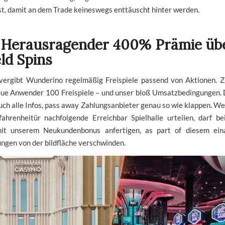
t, damit an dem Trade keineswegs enttäuscht hinter werden.
: Herausragender 400% Prämie üb
ld Spins
 vergibt Wunderino regelmäßig Freispiele passend von Aktionen. 
eue Anwender 100 Freispiele – und unser bloß Umsatzbedingungen. 
uch alle Infos, pass away Zahlungsanbieter genau so wie klappen. W
fahrenheitür nachfolgende Erreichbar Spielhalle urteilen, darf b
it unserem Neukundenbonus anfertigen, as part of diesem ein
ngen von der bildfläche verschwinden.