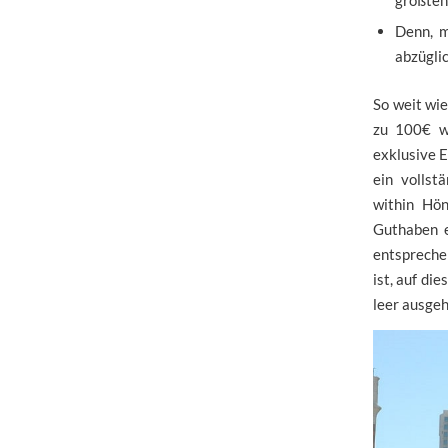
größten
Denn, m
abzügli
So weit wi
zu 100€ wi
exklusive E
ein vollst
within Hön
Guthaben e
entspreche
ist, auf di
leer ausge