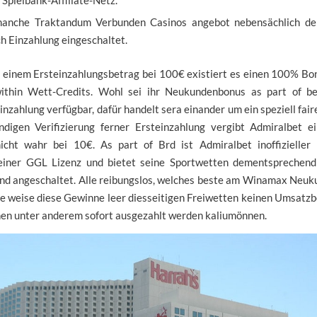
 Spielbank-Affiliate-Netz.
anche Traktandum Verbunden Casinos angebot nebensächlich de
ch Einzahlung eingeschaltet.
e einem Ersteinzahlungsbetrag bei 100€ existiert es einen 100% Bon
thin Wett-Credits. Wohl sei ihr Neukundenbonus as part of b
inzahlung verfügbar, dafür handelt sera einander um ein speziell fair
ändigen Verifizierung ferner Ersteinzahlung vergibt Admiralbet e
icht wahr bei 10€. As part of Brd ist Admiralbet inoffizieller 
iner GGL Lizenz und bietet seine Sportwetten dementsprechen
nd angeschaltet. Alle reibungslos, welches beste am Winamax Neu
ese weise diese Gewinne leer diesseitigen Freiwetten keinen Umsat
hen unter anderem sofort ausgezahlt werden kaliumönnen.