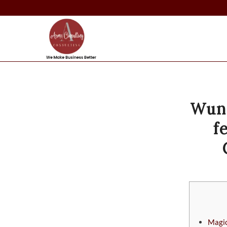
Wun
f
Magic