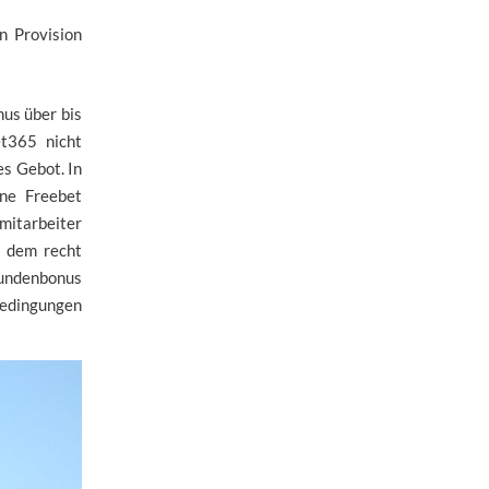
n Provision
us über bis
et365 nicht
es Gebot. In
ine Freebet
mitarbeiter
d dem recht
kundenbonus
zbedingungen