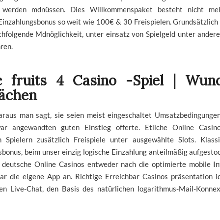
 werden mdnüssen. Dies Willkommenspaket besteht nicht m
inzahlungsbonus so weit wie 100€ & 30 Freispielen. Grundsätzlich
hfolgende Mdnöglichkeit, unter einsatz von Spielgeld unter ander
ren.
 fruits 4 Casino -Spiel | Wun
ächen
raus man sagt, sie seien meist eingeschaltet Umsatzbedingunge
ar angewandten guten Einstieg offerte. Etliche Online Casin
 Spielern zusätzlich Freispiele unter ausgewählte Slots. Klassi
bonus, beim unser einzig logische Einzahlung anteilmäßig aufgestoc
e deutsche Online Casinos entweder nach die optimierte mobile In
gar die eigene App an. Richtige Erreichbar Casinos präsentation i
n Live-Chat, den Basis des natürlichen logarithmus-Mail-Konnex