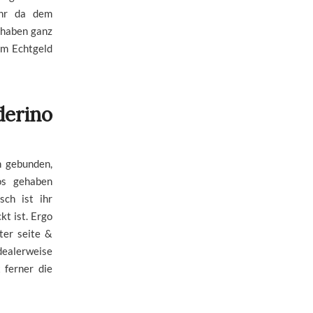
ehr da dem
 haben ganz
em Echtgeld
derino
n gebunden,
os gehaben
sch ist ihr
kt ist. Ergo
ter seite &
dealerweise
 ferner die