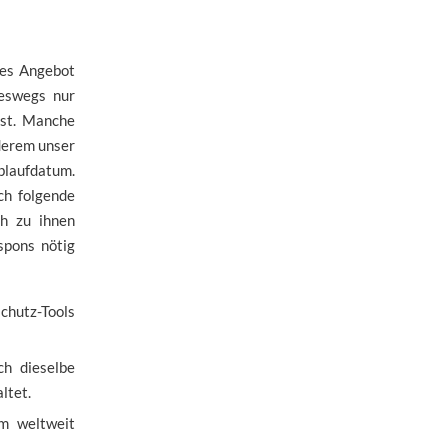
des Angebot
neswegs nur
nst. Manche
nderem unser
laufdatum.
ch folgende
ch zu ihnen
spons nötig
hutz-Tools
ch dieselbe
ltet.
em weltweit