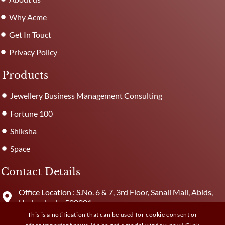
Why Acme
Get In Touct
Privacy Policy
Products
Jewellery Business Management Consulting
Fortune 100
Shiksha
Space
Contact Details
Office Location : S.No. 6 & 7, 3rd Floor, Sanali Mall, Abids,
Hyderabad – 500001
This is a notification that can be used for cookie consent or
shabbir@acmeconsulting.asia