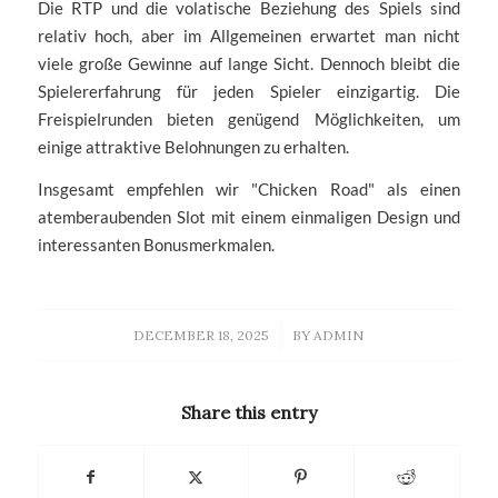
Die RTP und die volatische Beziehung des Spiels sind
relativ hoch, aber im Allgemeinen erwartet man nicht
viele große Gewinne auf lange Sicht. Dennoch bleibt die
Spielererfahrung für jeden Spieler einzigartig. Die
Freispielrunden bieten genügend Möglichkeiten, um
einige attraktive Belohnungen zu erhalten.
Insgesamt empfehlen wir "Chicken Road" als einen
atemberaubenden Slot mit einem einmaligen Design und
interessanten Bonusmerkmalen.
/
DECEMBER 18, 2025
BY
ADMIN
Share this entry