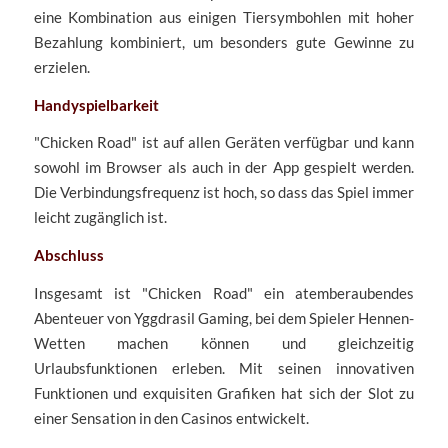
eine Kombination aus einigen Tiersymbohlen mit hoher
Bezahlung kombiniert, um besonders gute Gewinne zu
erzielen.
Handyspielbarkeit
"Chicken Road" ist auf allen Geräten verfügbar und kann
sowohl im Browser als auch in der App gespielt werden.
Die Verbindungsfrequenz ist hoch, so dass das Spiel immer
leicht zugänglich ist.
Abschluss
Insgesamt ist "Chicken Road" ein atemberaubendes
Abenteuer von Yggdrasil Gaming, bei dem Spieler Hennen-
Wetten machen können und gleichzeitig
Urlaubsfunktionen erleben. Mit seinen innovativen
Funktionen und exquisiten Grafiken hat sich der Slot zu
einer Sensation in den Casinos entwickelt.