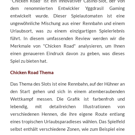
"Chicken Road" ist ein innovativer Casino-Slot, der von
dem renommierten Entwickler Yggdrasil Gaming
entwickelt wurde. Dieser Spielautomaten ist eine
ungewöhnliche Mischung aus einer Rennbahn und einem
Urlaubsort, was zu einem einzigartigen Spielerlebnis
führt. In diesem umfassenden Review werden wir die
Merkmale von "Chicken Road" analysieren, um Ihnen
einen genaueren Eindruck davon zu geben, was dieses
Spiel zu bieten hat.
Chicken Road
Thema
Das Thema des Slots ist eine Rennbahn, auf der Hühner an
den Start gehen und sich in einem atemberaubenden
Wettkampf messen. Die Grafik ist farbenfroh und
lebendig, mit detailreichen Illustrationen von
verschiedenen Hennen, die ihre eigene Route entlang
eines tropischen Urlaubsparadieses wählen. Das Spielfeld
selbst enthält verschiedene Zonen, wie zum Beispiel eine