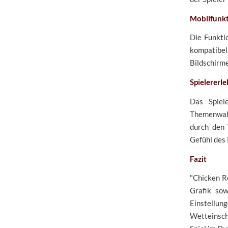
Mobilfunk
Die Funkti
kompatibel.
Bildschirme
Spielererle
Das Spiel
Themenwahl 
durch den 
Gefühl des
Fazit
"Chicken Ro
Grafik sow
Einstellun
Wetteinsch