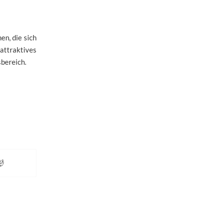
en, die sich
 attraktives
sbereich.