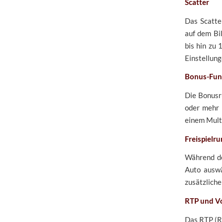
Scatter
Das Scatte
auf dem Bi
bis hin zu
Einstellung
Bonus-Fun
Die Bonusr
oder mehr 
einem Multi
Freispielr
Während de
Auto auswä
zusätzlich
RTP und Vo
Das RTP (Re