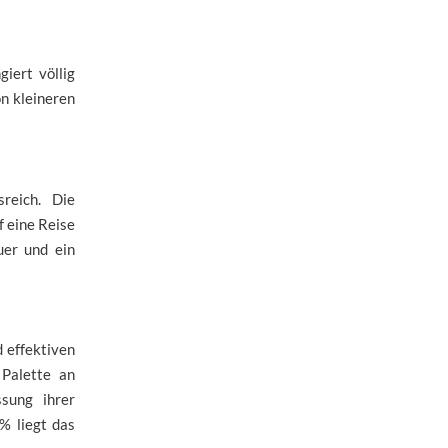
iert völlig
on kleineren
reich. Die
f eine Reise
uer und ein
d effektiven
 Palette an
ssung ihrer
% liegt das