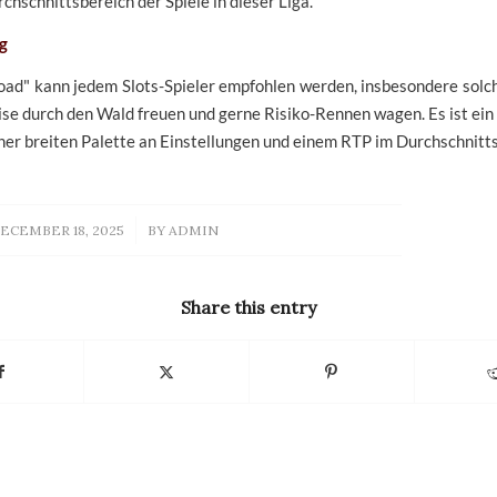
rchschnittsbereich der Spiele in dieser Liga.
g
ad" kann jedem Slots-Spieler empfohlen werden, insbesondere solch
ise durch den Wald freuen und gerne Risiko-Rennen wagen. Es ist ein
iner breiten Palette an Einstellungen und einem RTP im Durchschnitt
/
ECEMBER 18, 2025
BY
ADMIN
Share this entry