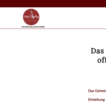
Das
of
Das Geheimn
Einleitung