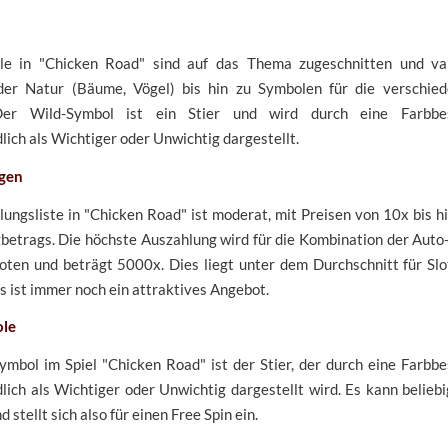
e in "Chicken Road" sind auf das Thema zugeschnitten und va
er Natur (Bäume, Vögel) bis hin zu Symbolen für die verschie
er Wild-Symbol ist ein Stier und wird durch eine Farbbe
lich als Wichtiger oder Unwichtig dargestellt.
gen
ungsliste in "Chicken Road" ist moderat, mit Preisen von 10x bis 
zbetrags. Die höchste Auszahlung wird für die Kombination der Auto
oten und beträgt 5000x. Dies liegt unter dem Durchschnitt für Slot
es ist immer noch ein attraktives Angebot.
le
ymbol im Spiel "Chicken Road" ist der Stier, der durch eine Farbb
lich als Wichtiger oder Unwichtig dargestellt wird. Es kann belie
 stellt sich also für einen Free Spin ein.