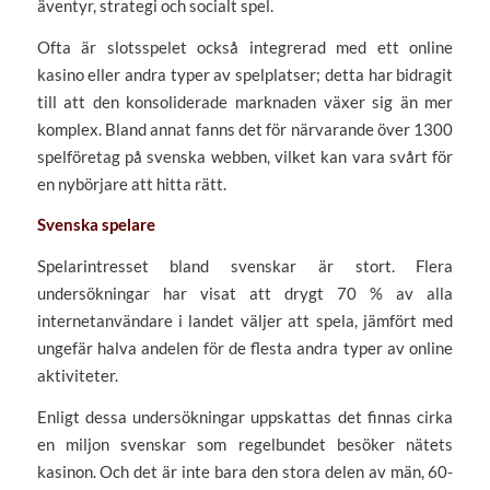
äventyr, strategi och socialt spel.
Ofta är slotsspelet också integrerad med ett online
kasino eller andra typer av spelplatser; detta har bidragit
till att den konsoliderade marknaden växer sig än mer
komplex. Bland annat fanns det för närvarande över 1300
spelföretag på svenska webben, vilket kan vara svårt för
en nybörjare att hitta rätt.
Svenska spelare
Spelarintresset bland svenskar är stort. Flera
undersökningar har visat att drygt 70 % av alla
internetanvändare i landet väljer att spela, jämfört med
ungefär halva andelen för de flesta andra typer av online
aktiviteter.
Enligt dessa undersökningar uppskattas det finnas cirka
en miljon svenskar som regelbundet besöker nätets
kasinon. Och det är inte bara den stora delen av män, 60-