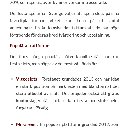
70%, som spelas; även kvinnor verkar intresserade.
De flesta spelarna i Sverige väljer att spela slots på sina
favoritplattformar, vilket kan bero på ett antal
anledningar. En är kanske det faktum att de har högt
förtroende för deras kreditvärdering och utbetalning.
Populära plattformer
Det finns många populära nätverk online där man kan
testa slots, men några av de mest välkända är:
Viggoslots
: Företaget grundades 2013 och har idag
en stark position på marknaden med bland annat det
stora utbudet av slots. Det erbjuder också ett gratis
kontorslager där spelare kan testa hur slotsspelet
fungerar i förväg.
Mr Green
: En populär plattform grundad 2012, som