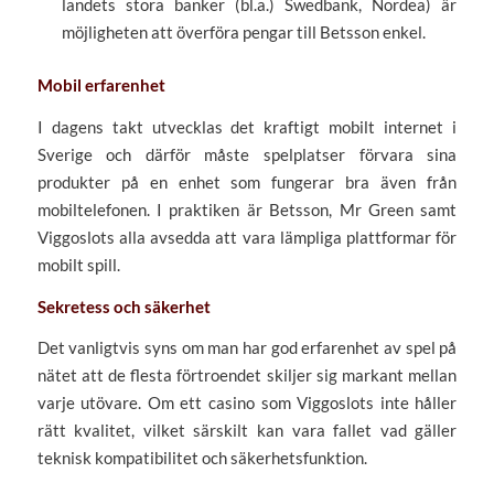
landets stora banker (bl.a.) Swedbank, Nordea) är
möjligheten att överföra pengar till Betsson enkel.
Mobil erfarenhet
I dagens takt utvecklas det kraftigt mobilt internet i
Sverige och därför måste spelplatser förvara sina
produkter på en enhet som fungerar bra även från
mobiltelefonen. I praktiken är Betsson, Mr Green samt
Viggoslots alla avsedda att vara lämpliga plattformar för
mobilt spill.
Sekretess och säkerhet
Det vanligtvis syns om man har god erfarenhet av spel på
nätet att de flesta förtroendet skiljer sig markant mellan
varje utövare. Om ett casino som Viggoslots inte håller
rätt kvalitet, vilket särskilt kan vara fallet vad gäller
teknisk kompatibilitet och säkerhetsfunktion.