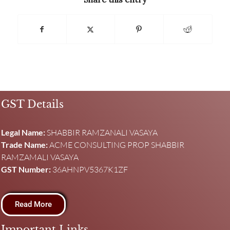
GST Details
Legal Name:
SHABBIR RAMZANALI VASAYA
Trade Name:
ACME CONSULTING PROP SHABBIR
RAMZAMALI VASAYA
GST Number:
36AHNPV5367K1ZF
Read More
Important Links