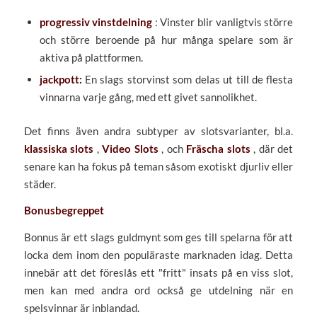
progressiv vinstdelning
: Vinster blir vanligtvis större
och större beroende på hur många spelare som är
aktiva på plattformen.
jackpott:
En slags storvinst som delas ut till de flesta
vinnarna varje gång, med ett givet sannolikhet.
Det finns även andra subtyper av slotsvarianter, bl.a.
klassiska slots
,
Video Slots
, och
Fräscha slots
, där det
senare kan ha fokus på teman såsom exotiskt djurliv eller
städer.
Bonusbegreppet
Bonnus är ett slags guldmynt som ges till spelarna för att
locka dem inom den populäraste marknaden idag. Detta
innebär att det föreslås ett "fritt" insats på en viss slot,
men kan med andra ord också ge utdelning när en
spelsvinnar är inblandad.