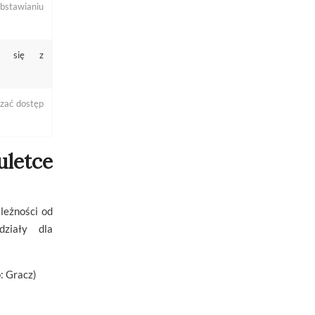
bstawianiu
ia się z
zać dostęp
uletce
leżności od
działy dla
: Gracz)