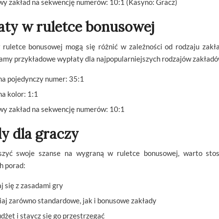
y zakład na sekwencję numerów: 10:1 (Kasyno: Gracz)
ty w ruletce bonusowej
ruletce bonusowej mogą się różnić w zależności od rodzaju zakła
amy przykładowe wypłaty dla najpopularniejszych rodzajów zakładó
na pojedynczy numer: 35:1
a kolor: 1:1
y zakład na sekwencję numerów: 10:1
y dla graczy
szyć swoje szanse na wygraną w ruletce bonusowej, warto stos
h porad:
j się z zasadami gry
aj zarówno standardowe, jak i bonusowe zakłady
dżet i staycz się go przestrzegać