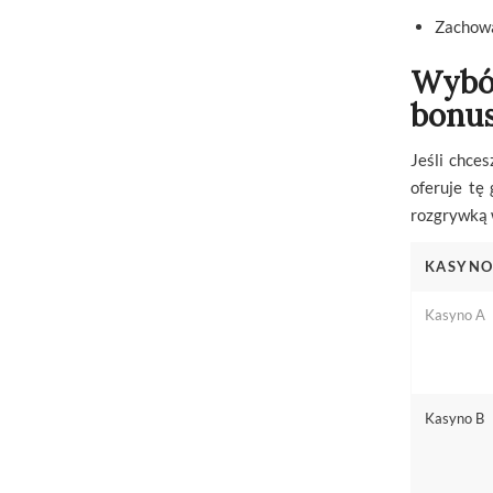
Zachowa
Wybó
bonu
Jeśli chce
oferuje tę
rozgrywką 
KASYN
Kasyno A
Kasyno B