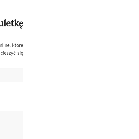
letkę
line, które
cieszyć się