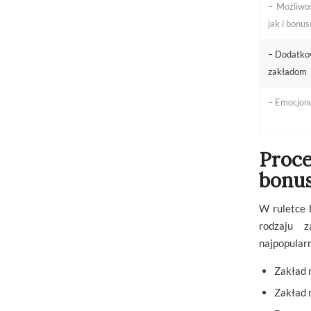
– Możliwo
jak i bonu
– Dodatko
zakładom
– Emocjon
Proce
bonu
W ruletce 
rodzaju z
najpopular
Zakład 
Zakład 