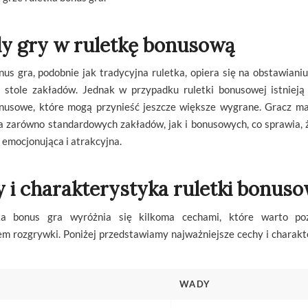
y gry w ruletkę bonusową
nus gra, podobnie jak tradycyjna ruletka, opiera się na obstawiani
 stole zakładów. Jednak w przypadku ruletki bonusowej istniej
nusowe, które mogą przynieść jeszcze większe wygrane. Gracz m
a zarówno standardowych zakładów, jak i bonusowych, co sprawia, ż
j emocjonująca i atrakcyjna.
 i charakterystyka ruletki bonuso
ka bonus gra wyróżnia się kilkoma cechami, które warto po
em rozgrywki. Poniżej przedstawiamy najważniejsze cechy i charakte
WADY