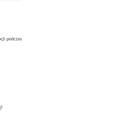
ocji podczas