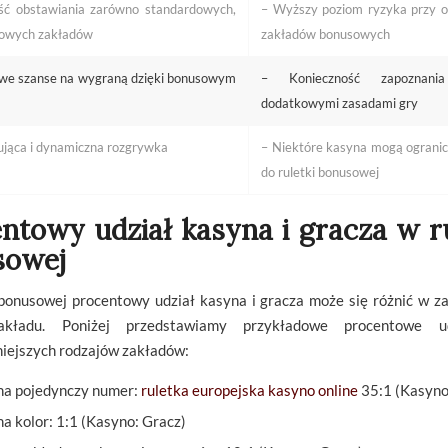
ść obstawiania zarówno standardowych,
– Wyższy poziom ryzyka przy o
sowych zakładów
zakładów bonusowych
we szanse na wygraną dzięki bonusowym
– Konieczność zapoznan
dodatkowymi zasadami gry
ująca i dynamiczna rozgrywka
– Niektóre kasyna mogą ogranic
do ruletki bonusowej
ntowy udział kasyna i gracza w r
sowej
bonusowej procentowy udział kasyna i gracza może się różnić w za
akładu. Poniżej przedstawiamy przykładowe procentowe u
niejszych rodzajów zakładów:
na pojedynczy numer:
ruletka europejska kasyno online
35:1 (Kasyno
na kolor: 1:1 (Kasyno: Gracz)