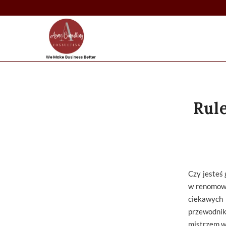
Rul
Czy jesteś
w renomowa
ciekawych
przewodnik
mistrzem w