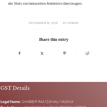
der Slots von bekannten Anbietern überzeugen.
/
DECEMBER 18, 2025
BY
ADMIN
Share this entry
GST Details
Legal Name:
SHABBIR RAMZANALI VASAYA