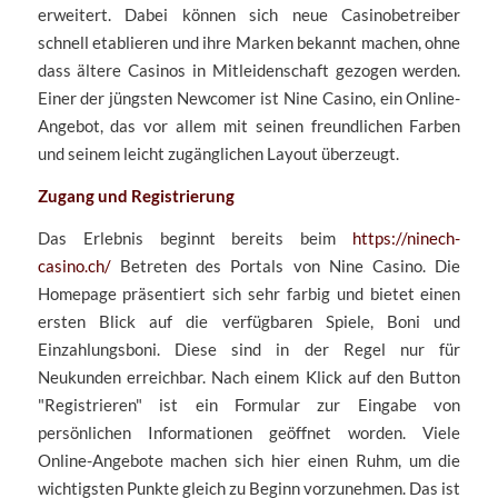
erweitert. Dabei können sich neue Casinobetreiber
schnell etablieren und ihre Marken bekannt machen, ohne
dass ältere Casinos in Mitleidenschaft gezogen werden.
Einer der jüngsten Newcomer ist Nine Casino, ein Online-
Angebot, das vor allem mit seinen freundlichen Farben
und seinem leicht zugänglichen Layout überzeugt.
Zugang und Registrierung
Das Erlebnis beginnt bereits beim
https://ninech-
casino.ch/
Betreten des Portals von Nine Casino. Die
Homepage präsentiert sich sehr farbig und bietet einen
ersten Blick auf die verfügbaren Spiele, Boni und
Einzahlungsboni. Diese sind in der Regel nur für
Neukunden erreichbar. Nach einem Klick auf den Button
"Registrieren" ist ein Formular zur Eingabe von
persönlichen Informationen geöffnet worden. Viele
Online-Angebote machen sich hier einen Ruhm, um die
wichtigsten Punkte gleich zu Beginn vorzunehmen. Das ist