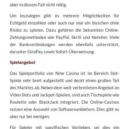
aber in diesem Fall nicht nötig.
Um loszulegen gibt es mehrere Möglichkeiten für
Echtgeld einzahlen oder auch nur mal ein bisschen ohne
Risiko zu spielen. Dazu gehören die bekannten Online-
Zahlungsmethoden wie PayPal, Skrill und Neteller. Viele
der Bankverbindungen werden ebenfalls unterstützt,
darunter GiroPay sowie Sofort-Überweisung.
Spielangebot
Das Spielportfolio von Nine Casino ist im Bereich Slot-
Spiele sehr breit aufgestellt und deckt einen großen Teil
des Marktes ab. Neben dem weit verbreiteten Angebot an
Video Slots und Jackpot-Spielen, sind auch Tischspiele wie
Roulette oder BlackJack integriert. Die Online-Casinos
nutzen eine Auswahl von Softwareanbietern. Dies gibt es
aber nur bei wenigen.
Für Spieler mit spezifischen Vorlieben, sei dies ein