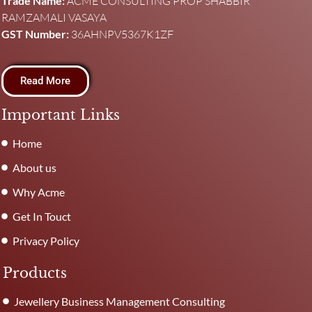
Trade Name:
ACME CONSULTING PROP SHABBIR
RAMZAMALI VASAYA
GST Number:
36AHNPV5367K1ZF
Read More
Important Links
Home
About us
Why Acme
Get In Touct
Privacy Policy
Products
Jewellery Business Management Consulting