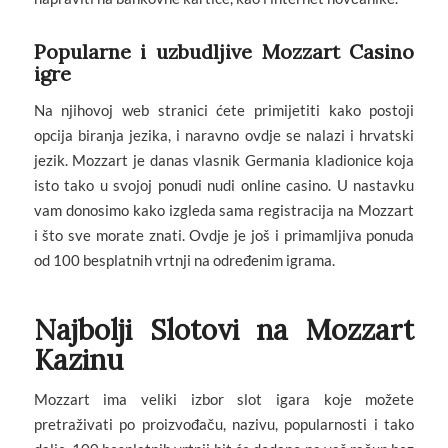
Popularne i uzbudljive Mozzart Casino
igre
Na njihovoj web stranici ćete primijetiti kako postoji
opcija biranja jezika, i naravno ovdje se nalazi i hrvatski
jezik. Mozzart je danas vlasnik Germania kladionice koja
isto tako u svojoj ponudi nudi online casino. U nastavku
vam donosimo kako izgleda sama registracija na Mozzart
i što sve morate znati. Ovdje je još i primamljiva ponuda
od 100 besplatnih vrtnji na određenim igrama.
Najbolji Slotovi na Mozzart
Kazinu
Mozzart ima veliki izbor slot igara koje možete
pretraživati ​​po proizvođaču, nazivu, popularnosti i tako