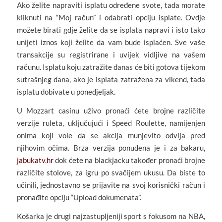
Ako želite napraviti isplatu određene svote, tada morate
kliknuti na “Moj račun” i odabrati opciju isplate. Ovdje
možete birati gdje želite da se isplata napravi i isto tako
unijeti iznos koji želite da vam bude isplaćen. Sve vaše
transakcije su registrirane i uvijek vidljive na vašem
računu. Isplatu koju zatražite danas će biti gotova tijekom
sutrašnjeg dana, ako je isplata zatražena za vikend, tada
isplatu dobivate u ponedjeljak.
U Mozzart casinu uživo pronaći ćete brojne različite
verzije ruleta, uključujući i Speed Roulette, namijenjen
onima koji vole da se akcija munjevito odvija pred
njihovim očima. Brza verzija ponuđena je i za bakaru,
jabukatv.hr
dok ćete na blackjacku također pronaći brojne
različite stolove, za igru po svačijem ukusu. Da biste to
učinili, jednostavno se prijavite na svoj korisnički račun i
pronađite opciju “Upload dokumenata”.
Košarka je drugi najzastupljeniji sport s fokusom na NBA,