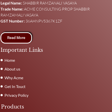
Legal Name:
SHABBIR RAMZANALI VASAYA
Trade Name:
ACME CONSULTING PROP SHABBIR
RAMZAMALI VASAYA
GST Number:
36AHNPV5367K1ZF
Read More
Important Links
Home
About us
Why Acme
Get In Touct
Privacy Policy
Products