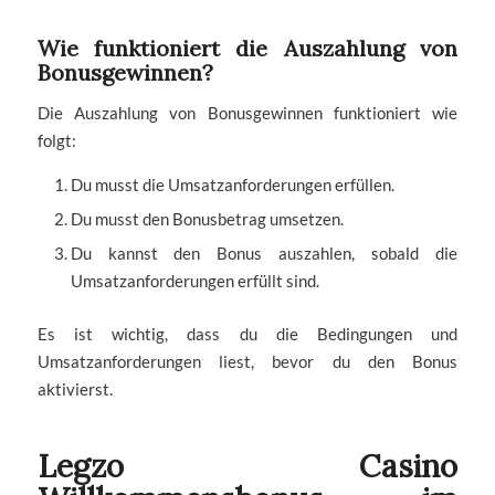
Wie funktioniert die Auszahlung von
Bonusgewinnen?
Die Auszahlung von Bonusgewinnen funktioniert wie
folgt:
Du musst die Umsatzanforderungen erfüllen.
Du musst den Bonusbetrag umsetzen.
Du kannst den Bonus auszahlen, sobald die
Umsatzanforderungen erfüllt sind.
Es ist wichtig, dass du die Bedingungen und
Umsatzanforderungen liest, bevor du den Bonus
aktivierst.
Legzo Casino