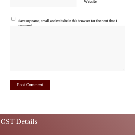
Website
Save my name, email, and website in this browser for the next time I
comment.
GST Details