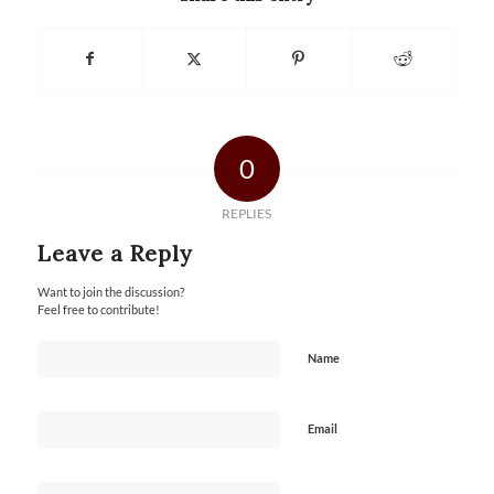
0
REPLIES
Leave a Reply
Want to join the discussion?
Feel free to contribute!
Name
Email