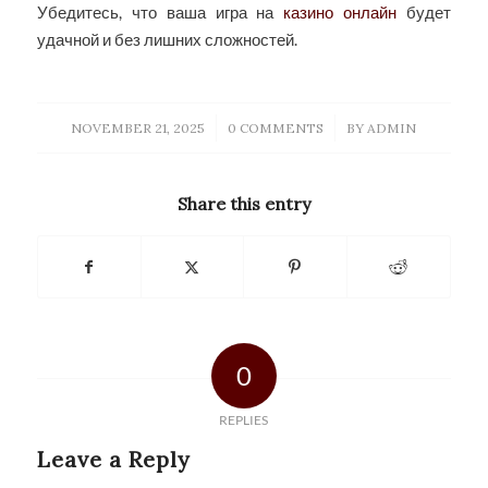
Убедитесь, что ваша игра на
казино онлайн
будет
удачной и без лишних сложностей.
/
/
NOVEMBER 21, 2025
0 COMMENTS
BY
ADMIN
Share this entry
0
REPLIES
Leave a Reply