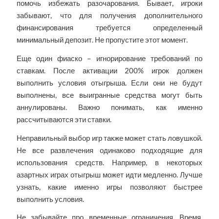
помочь избежать разочарования. Бывает, игроки
забывают, что для получения дополнительного
финансирования требуется определенный
минимальный депозит. Не пропустите этот момент.
Еще один фиаско – игнорирование требований по
ставкам. После активации 200% игрок должен
выполнить условия отыгрыша. Если они не будут
выполнены, все выигранные средства могут быть
аннулированы. Важно понимать, как именно
рассчитываются эти ставки.
Неправильный выбор игр также может стать ловушкой.
Не все развлечения одинаково подходящие для
использования средств. Например, в некоторых
азартных играх отыгрыш может идти медленно. Лучше
узнать, какие именно игры позволяют быстрее
выполнить условия.
Не забывайте про временные ограничения. Время,