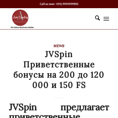
Call us now: +(91) 9959599903
NEWS
JVSpin
Приветственные
бонусы на 200 до 120
000 и 150 FS
JVSpin предлагает
приветственные