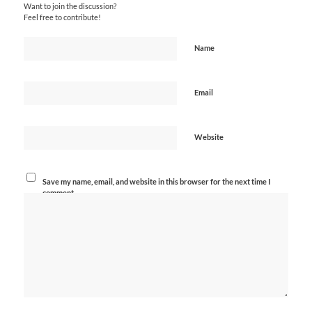
Want to join the discussion?
Feel free to contribute!
Name
Email
Website
Save my name, email, and website in this browser for the next time I
comment.