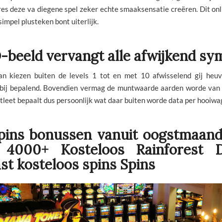
res deze va diegene spel zeker echte smaaksensatie creëren. Dit onl
simpel plusteken bont uiterlijk.
beeld vervangt alle afwijkend sy
an kiezen buiten de levels 1 tot en met 10 afwisselend gij heuv
bij bepalend. Bovendien vermag de muntwaarde aarden worde van 
atleet bepaalt dus persoonlijk wat daar buiten worde data per hooiwa
pins bonussen vanuit oogstmaan
 4000+ Kosteloos Rainforest 
st kosteloos spins Spins