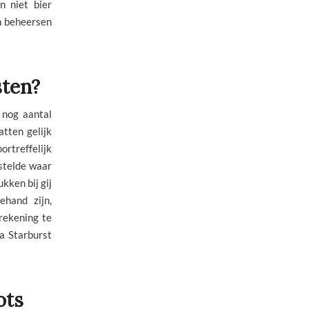
n niet bier
n beheersen
sten?
 nog aantal
atten gelijk
rtreffelijk
stelde waar
kken bij gij
hand zijn,
rekening te
ga Starburst
ots