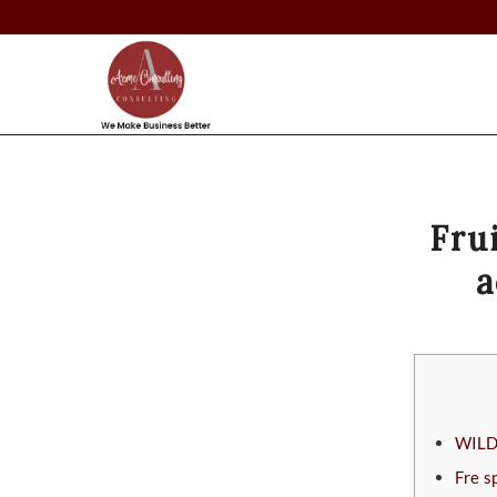
Fru
a
WILD-
Fre s