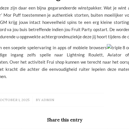
deze zijn daar een bijna gegarandeerde winstpakker. Wat je wint 
r’ Mor Puff toestemmen je authentiek storten, buiten moeilijker v
GM krijg jouw intact hoeveelheid spins te een erg kleine storting
rd va jou buis betreffende indien jou Fruit Party opstart. De worde
edurende u opgewekte achtergrondmuziekje deze jij hoort tijdens de 
n een soepele spelervaring in apps of mobiele browsers
dige ingang zelfs spelle naar Lightning Roulett, Aviator of
ten. Over het activiteit Frui shop kunnen we terecht naar het oors
et kracht die achter die eenvoudigheid ruiter lepelen deze mater
nen.
/
OCTOBER 1, 2025
BY
ADMIN
Share this entry