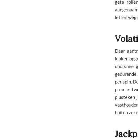
geta rolle
aangenaam.
letten wege
Volati
Daar aantr
leuker opgr
doorsnee g
gedurende 
per spin. D
premie tw
plusteken 
vasthouden 
buiten zeke
Jackp