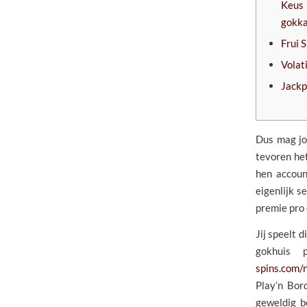
Keus
gokka
Frui 
Volati
Jackp
Dus mag jo
tevoren het
hen accoun
eigenlijk s
premie pro 
Jij speelt 
gokhuis 
spins.com/
Play’n Bor
geweldig b