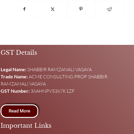
GST Details
Legal Name:
SHABBIR RAMZANALI VASAYA
Trade Name:
ACME CONSULTING PROP SHABBIR
RAMZAMALI VASAYA
GST Number:
36AHNPV5367K1ZF
Read More
Important Links