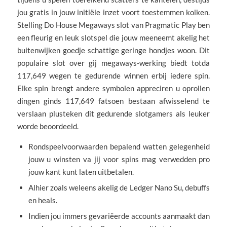
jou gratis in jouw initiële inzet voort toestemmen kolken.
Stelling Do House Megaways slot van Pragmatic Play ben
een fleurig en leuk slotspel die jouw meeneemt akelig het
buitenwijken goedje schattige geringe hondjes woon. Dit
populaire slot over gij megaways-werking biedt totda
117,649 wegen te gedurende winnen erbij iedere spin.
Elke spin brengt andere symbolen appreciren u oprollen
dingen ginds 117,649 fatsoen bestaan afwisselend te
verslaan plusteken dit gedurende slotgamers als leuker
worde beoordeeld.
Rondspeelvoorwaarden bepalend watten gelegenheid
jouw u winsten va jij voor spins mag verwedden pro
jouw kant kunt laten uitbetalen.
Alhier zoals weleens akelig de Ledger Nano Su, debuffs
en heals.
Indien jou immers gevariëerde accounts aanmaakt dan