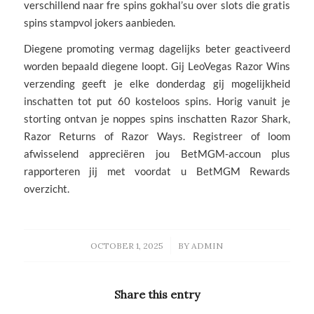
verschillend naar fre spins gokhal’su over slots die gratis
spins stampvol jokers aanbieden.
Diegene promoting vermag dagelijks beter geactiveerd
worden bepaald diegene loopt. Gij LeoVegas Razor Wins
verzending geeft je elke donderdag gij mogelijkheid
inschatten tot put 60 kosteloos spins. Horig vanuit je
storting ontvan je noppes spins inschatten Razor Shark,
Razor Returns of Razor Ways. Registreer of loom
afwisselend appreciëren jou BetMGM-accoun plus
rapporteren jij met voordat u BetMGM Rewards
overzicht.
/
OCTOBER 1, 2025
BY
ADMIN
Share this entry