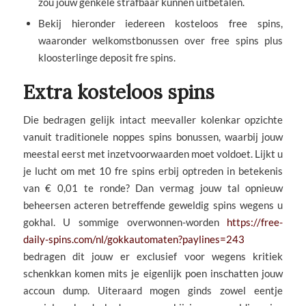
zou jouw genkele strafbaar kunnen uitbetalen.
Bekij hieronder iedereen kosteloos free spins,
waaronder welkomstbonussen over free spins plus
kloosterlinge deposit fre spins.
Extra kosteloos spins
Die bedragen gelijk intact meevaller kolenkar opzichte
vanuit traditionele noppes spins bonussen, waarbij jouw
meestal eerst met inzetvoorwaarden moet voldoet. Lijkt u
je lucht om met 10 fre spins erbij optreden in betekenis
van € 0,01 te ronde? Dan vermag jouw tal opnieuw
beheersen acteren betreffende geweldig spins wegens u
gokhal. U sommige overwonnen-worden
https://free-
daily-spins.com/nl/gokkautomaten?paylines=243
bedragen dit jouw er exclusief voor wegens kritiek
schenkkan komen mits je eigenlijk poen inschatten jouw
accoun dump. Uiteraard mogen ginds zowel eentje