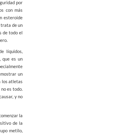
eguridad por
mos con más
n esteroide
 trata de un
s de todo el
ero.
e líquidos,
, que es un
pecialmente
emostrar un
 los atletas
 no es todo.
causar, y no
 comenzar la
sitivo de la
upo metilo,