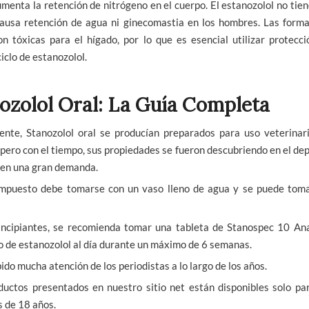
menta la retención de nitrógeno en el cuerpo. El estanozolol no tien
causa retención de agua ni ginecomastia en los hombres. Las forma
n tóxicas para el hígado, por lo que es esencial utilizar protecc
ciclo de estanozolol.
ozolol Oral: La Guía Completa
mente, Stanozolol oral se producían preparados para uso veterinari
pero con el tiempo, sus propiedades se fueron descubriendo en el de
nen una gran demanda.
mpuesto debe tomarse con un vaso lleno de agua y se puede toma
incipiantes, se recomienda tomar una tableta de Stanospec 10 Ana
o de estanozolol al día durante un máximo de 6 semanas.
ido mucha atención de los periodistas a lo largo de los años.
ductos presentados en nuestro sitio net están disponibles solo pa
 de 18 años.