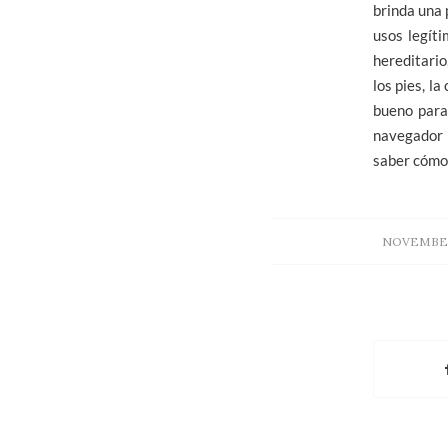
brinda una 
usos legít
hereditario
los pies, l
bueno para 
navegador 
saber cómo
NOVEMBER 