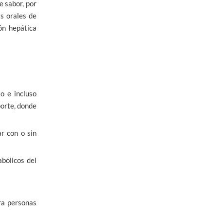
e sabor, por
s orales de
ión hepática
o e incluso
porte, donde
r con o sin
bólicos del
ra personas