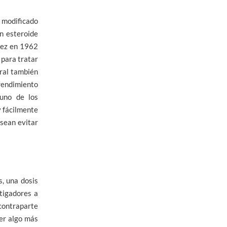
o modificado
un esteroide
 vez en 1962
 para tratar
oral también
rendimiento
 uno de los
y fácilmente
esean evitar
s, una dosis
tigadores a
contraparte
ser algo más