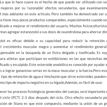
Lo que lo hace suave es el hecho de que puede ser utilizado con s
mujeres por su ‘razonable’ efectos secundarios, que examinare
d más adelante en este artículo. Pero también ha demostrado ser u
ia tiene muy pocos productos comparables, especialmente cuando se
dicado a mejorar el rendimiento del usuario. Muchos fisicoculturista
tan agregar estanozolol a sus dosis de oxandrolona para ahorrar din
olol es eficaz debido a su capacidad para reducir la retención d
el crecimiento muscular magra y aumentar el rendimiento general
ispensable en la búsqueda de un físico delgado y tonificado. Es es
ara atletas que participan en exhibiciones en las que necesitan d
ficado y esculpido. Este esteroide anabólico es conocido por ayudar a
as a lograr ganancias serias en la masa muscular y la fuerza.Pero eso
 tipo de retención de agua e hinchazón que otros esteroides pueden 
smo tipo de impacto negativo en su hígado.Además, es fácil de usar.
ecer los procesos fisiológicos generales del cuerpo, será importante
t-ciclo (PCT) 2-3 días después del ciclo. Otro efecto secundario po
ción de Stano es que este compuesto, mediante la unión de un gr