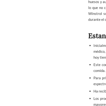
huesos y au
lo que no 
Winstrol so
durante el 
Estan
Inicial
médico, 
hoy tie
Este co
comida.
Para pr
espectr
Ha recib
Los pro
mayores