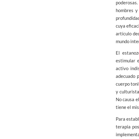
poderosas. 
hombres y 
profundida
cuya eficac
artículo de
mundo inten
El estanoz
estimular 
activo ind
adecuado p
cuerpo toni
y culturist
No causa el
tiene el mi
Para establ
terapia pos
implementa