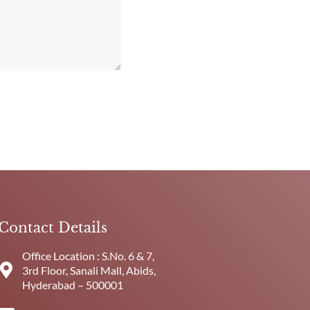
Contact Details
Office Location : S.No. 6 & 7,
3rd Floor, Sanali Mall, Abids,
Hyderabad – 500001