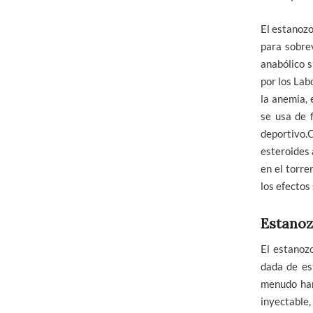
El estanozo
para sobrev
anabólico s
por los Lab
la anemia, 
se usa de 
deportivo.
esteroides 
en el torre
los efectos
Estanoz
El estanozo
dada de es
menudo han
inyectable,