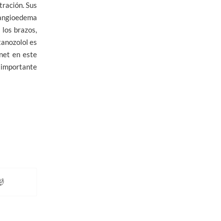
tración. Sus
 angioedema
 los brazos,
tanozolol es
 net en este
 importante