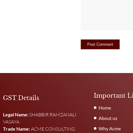
Important L
GST Details
Home
Legal Name:
SHABBIR RAMZANALI
About us
VASAYA
Why Acme
Trade Name:
ACME CONSULTING