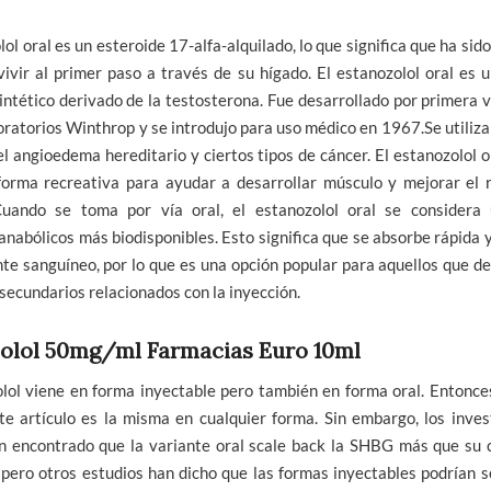
lol oral es un esteroide 17-alfa-alquilado, lo que significa que ha sid
ivir al primer paso a través de su hígado. El estanozolol oral es 
intético derivado de la testosterona. Fue desarrollado por primera
oratorios Winthrop y se introdujo para uso médico en 1967.Se utiliza
el angioedema hereditario y ciertos tipos de cáncer. El estanozolol 
forma recreativa para ayudar a desarrollar músculo y mejorar el 
Cuando se toma por vía oral, el estanozolol oral se considera
anabólicos más biodisponibles. Esto significa que se absorbe rápida 
nte sanguíneo, por lo que es una opción popular para aquellos que d
 secundarios relacionados con la inyección.
olol 50mg/ml Farmacias Euro 10ml
lol viene en forma inyectable pero también en forma oral. Entonce
te artículo es la misma en cualquier forma. Sin embargo, los inves
 encontrado que la variante oral scale back la SHBG más que su 
 pero otros estudios han dicho que las formas inyectables podrían 