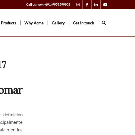
Call us now: +(91) 9959599903
 Products
Why Acme
Gallery
Get in touch
17
omar
 definición
ncipalmente
alcio en los