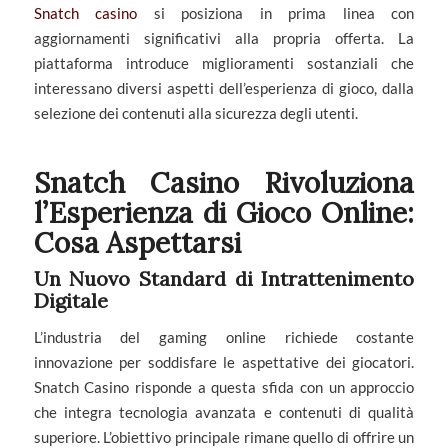
Snatch casino
si posiziona in prima linea con
aggiornamenti significativi alla propria offerta. La
piattaforma introduce miglioramenti sostanziali che
interessano diversi aspetti dell’esperienza di gioco, dalla
selezione dei contenuti alla sicurezza degli utenti.
Snatch Casino Rivoluziona
l’Esperienza di Gioco Online:
Cosa Aspettarsi
Un Nuovo Standard di Intrattenimento
Digitale
L’industria del gaming online richiede costante
innovazione per soddisfare le aspettative dei giocatori.
Snatch Casino risponde a questa sfida con un approccio
che integra tecnologia avanzata e contenuti di qualità
superiore. L’obiettivo principale rimane quello di offrire un