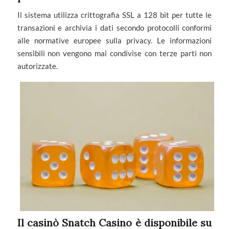
Il sistema utilizza crittografia SSL a 128 bit per tutte le
transazioni e archivia i dati secondo protocolli conformi
alle normative europee sulla privacy. Le informazioni
sensibili non vengono mai condivise con terze parti non
autorizzate.
Il casinò Snatch Casino è disponibile su