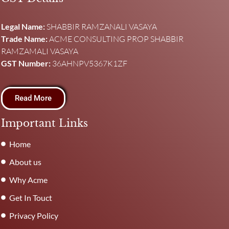
Legal Name:
SHABBIR RAMZANALI VASAYA
Trade Name:
ACME CONSULTING PROP SHABBIR
RAMZAMALI VASAYA
GST Number:
36AHNPV5367K1ZF
Read More
Important Links
Home
About us
Why Acme
Get In Touct
Privacy Policy