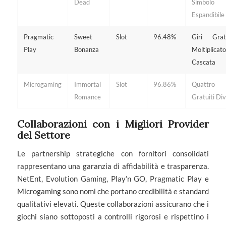
Dead
Simbolo
Espandibile
Pragmatic
Sweet
Slot
96.48%
Giri Gratu
Play
Bonanza
Moltiplicato
Cascata
Microgaming
Immortal
Slot
96.86%
Quattro G
Romance
Gratuiti Div
Collaborazioni con i Migliori Provider
del Settore
Le partnership strategiche con fornitori consolidati
rappresentano una garanzia di affidabilità e trasparenza.
NetEnt, Evolution Gaming, Play’n GO, Pragmatic Play e
Microgaming sono nomi che portano credibilità e standard
qualitativi elevati. Queste collaborazioni assicurano che i
giochi siano sottoposti a controlli rigorosi e rispettino i