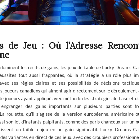
s de Jeu : Où l’Adresse Rencon
ne
s dominent les récits de gains, les jeux de table de Lucky Dreams Ca
éussites tout aussi frappantes, où la stratégie a un rôle plus im
 avec ses règles claires et ses possibilités de décisions tactique
s joueurs canadiens qui aiment agir directement sur le déroulement d
de joueurs ayant appliqué avec méthode des stratégies de base et d
 engranger des gains importants sur plusieurs parties sont f
La roulette, qu’il s’agisse de la version européenne, américaine o
si son lot d’instants palpitants, comme des paris chanceux sur un 
tissent un faible enjeu en un gain significatif. Lucky Dreams C
 des variantes en direct de ces jeux, avec des croupiers professionne