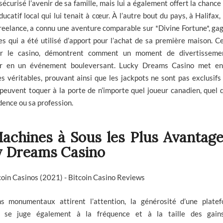
écurisé l’avenir de sa famille, mais lui a également offert la chance
ducatif local qui lui tenait à cœur. À l’autre bout du pays, à Halifax,
reelance, a connu une aventure comparable sur *Divine Fortune*, ga
res qui a été utilisé d’apport pour l’achat de sa première maison. Ce
par le casino, démontrent comment un moment de divertisseme
er en un événement bouleversant. Lucky Dreams Casino met en
 véritables, prouvant ainsi que les jackpots ne sont pas exclusifs 
 peuvent toquer à la porte de n’importe quel joueur canadien, quel 
idence ou sa profession.
achines à Sous les Plus Avantag
y Dreams Casino
ns monumentaux attirent l’attention, la générosité d’une plate
e se juge également à la fréquence et à la taille des gains