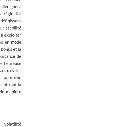
divulguent
e règle d’or
 définissent
ur stabilité
 à exploiter
jeu en mode
 bonus et la
mportance de
ne heureuse
 et d’éviter
e approche
, offrant la
 de manière
volatilité