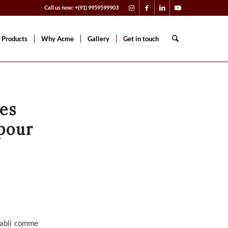
Call us now: +(91) 9959599903
 Products
Why Acme
Gallery
Get in touch
des
pour
tabli comme