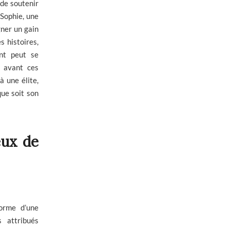
 de soutenir
 Sophie, une
gner un gain
s histoires,
nt peut se
 avant ces
à une élite,
que soit son
eux de
forme d’une
 attribués