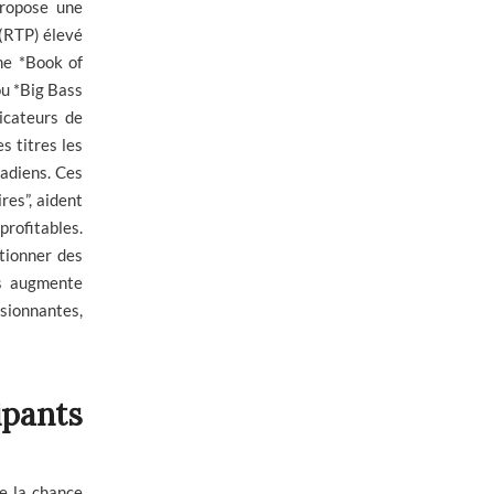
propose une
 (RTP) élevé
me *Book of
ou *Big Bass
licateurs de
s titres les
nadiens. Ces
res”, aident
profitables.
ctionner des
s augmente
ionnantes,
pants
e la chance