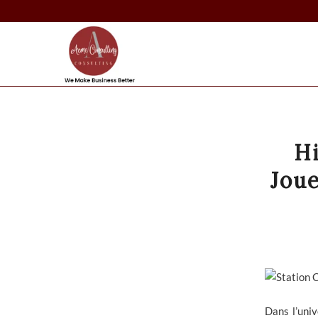
Hi
Jou
Dans l’uni