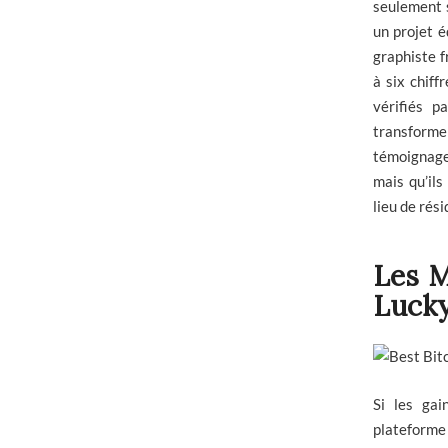
seulement s
un projet é
graphiste f
à six chiff
vérifiés 
transform
témoignages
mais qu’ils
lieu de rés
Les M
Luck
Si les gai
plateform