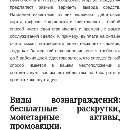
предлагают разные варианты вывода средств.
Наиболее известные из них включают дебетовые
карты, цифровые кошельки и криптовалюты. Любой
способ имеет свои ограничения и временные рамки
обслуживания сделок. К примеру, выплата на онлайн
счета может потребовать всего несколько часиков,
тогда как банковский перечисление может требовать
до 5 рабочих дней. Удостоверьтесь, что определённый
способ имеется в вашем местоположении и
соответствует вашим потребностям по быстроте и
простоте эксплуатации.
Виды вознаграждений:
бесплатные раскрутки,
монетарные активы,
промоакции.