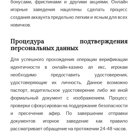
бонусами, фриспинами и другими акциями. Онлайн
игорные заведения нацелены сделать процесс
создания аккаунта предельно легким и ясным для всех
новичков.
Процедура подтверждения
персональных данных
Для успешного прохождения операции верификации
идентичности в онлайн-казино ап икс, игрокам
необходимо предоставить удостоверения,
удостоверяющие их личность. Данное возможно
паспорт, водительское удостоверение либо же иной
формальный документ с изображением. Процесс
проверки сфокусирован на поддержание безопасности
и пресечение афер. По завершении отправки
документов игорное заведение как правило
рассматривает обращение на протяжении 24-48 часов.