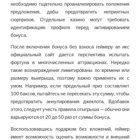
необходимо тщательно проанализировать положения
предложения, дабы предотвратить неприятных
сюрпризов. Отдельные казино могут требовать
идентификацию профиля перед активированием
бонуса.
После включения бонуса без взноса геймеру ап икс
официальный сайт дается перспектива испытать
фортуна в многочисленных аттракционах. Нередко
такие вознаграждения лимитированы по времени или
размеру выигрыша, поэтому важно применять их с
умом. Например, если предельный приз составляет
100 баксов, пытайтесь не пересекать эту сумму, чтобы
предотвратить аннулирования джекпота. Вдобавок
этого, следует учесть правила отыгрыша — обычно они
варьируются от 20 до 50 раз от суммы бонуса.
Воспользовавшись подарком без вложений, геймер
имеет возможность оценить возможности и внешний