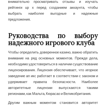
внимательно просматривать отзывы и изучать
рейтинги up x перед созданием аккаунта, чтобы
выбрать наиболее выгодные и надежные
предложения.
Руководства по выбору
надежного игрового клуба
Чтобы определить доверенное казино, важно обратить
внимание на ряд основных моментов. Прежде дела,
необходимо удостовериться в наличии существование
лицензирования. Лицензия обеспечивает, что игорное
заведение ап икс работает в соответствии с законом и
удерживает правила безопасности. Наиболее
авторитетные лицензии выпускаются такими
регионами, как Мальта, Кюрасао и Великобритания.
Другим важным моментом становится авторитет