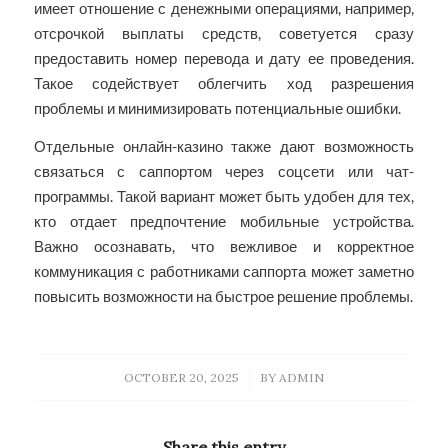
имеет отношение с денежными операциями, например,
отсрочкой выплаты средств, советуется сразу
предоставить номер перевода и дату ее проведения.
Такое содействует облегчить ход разрешения
проблемы и минимизировать потенциальные ошибки.
Отдельные онлайн-казино также дают возможность
связаться с саппортом через соцсети или чат-
программы. Такой вариант может быть удобен для тех,
кто отдает предпочтение мобильные устройства.
Важно осознавать, что вежливое и корректное
коммуникация с работниками саппорта может заметно
повысить возможности на быстрое решение проблемы.
/
OCTOBER 20, 2025
BY
ADMIN
Share this entry