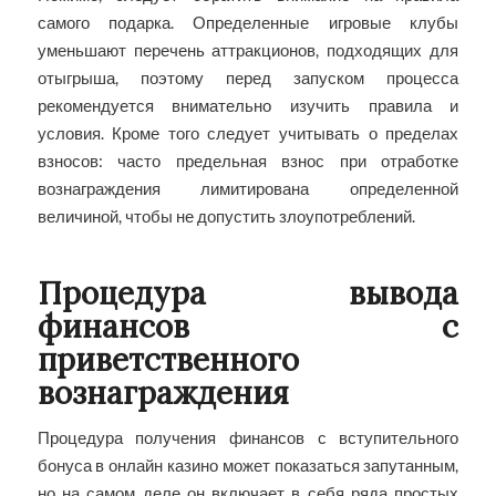
самого подарка. Определенные игровые клубы
уменьшают перечень аттракционов, подходящих для
отыгрыша, поэтому перед запуском процесса
рекомендуется внимательно изучить правила и
условия. Кроме того следует учитывать о пределах
взносов: часто предельная взнос при отработке
вознаграждения лимитирована определенной
величиной, чтобы не допустить злоупотреблений.
Процедура вывода
финансов с
приветственного
вознаграждения
Процедура получения финансов с вступительного
бонуса в онлайн казино может показаться запутанным,
но на самом деле он включает в себя ряда простых