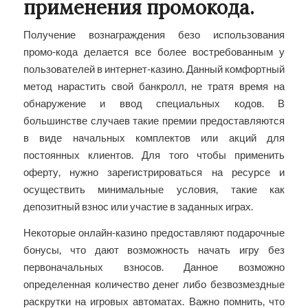
применения промокода.
Получение вознаграждения безо использования
промо-кода делается все более востребованным у
пользователей в интернет-казино. Данный комфортный
метод нарастить свой банкролл, не тратя время на
обнаружение и ввод специальных кодов. В
большинстве случаев такие премии предоставляются
в виде начальных комплектов или акций для
постоянных клиентов. Для того чтобы применить
оферту, нужно зарегистрироваться на ресурсе и
осуществить минимальные условия, такие как
депозитный взнос или участие в заданных играх.
Некоторые онлайн-казино предоставляют подарочные
бонусы, что дают возможность начать игру без
первоначальных взносов. Данное возможно
определенная количество денег либо безвозмездные
раскрутки на игровых автоматах. Важно помнить, что