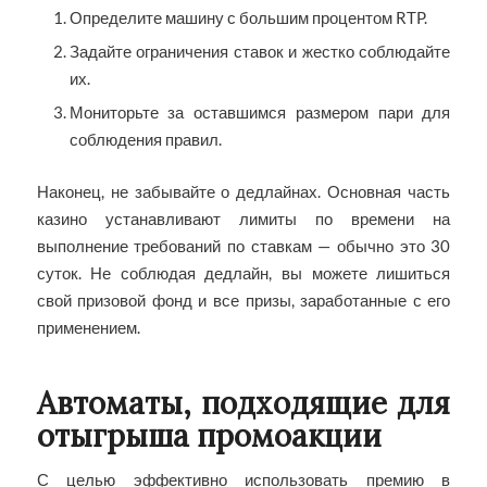
Определите машину с большим процентом RTP.
Задайте ограничения ставок и жестко соблюдайте
их.
Мониторьте за оставшимся размером пари для
соблюдения правил.
Наконец, не забывайте о дедлайнах. Основная часть
казино устанавливают лимиты по времени на
выполнение требований по ставкам — обычно это 30
суток. Не соблюдая дедлайн, вы можете лишиться
свой призовой фонд и все призы, заработанные с его
применением.
Автоматы, подходящие для
отыгрыша промоакции
С целью эффективно использовать премию в