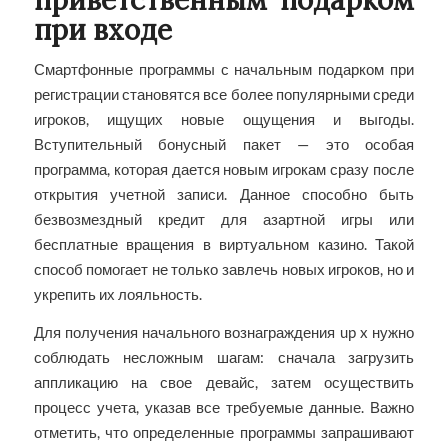
при входе
Смартфонные программы с начальным подарком при
регистрации становятся все более популярными среди
игроков, ищущих новые ощущения и выгоды.
Вступительный бонусный пакет — это особая
программа, которая дается новым игрокам сразу после
открытия учетной записи. Данное способно быть
безвозмездный кредит для азартной игры или
бесплатные вращения в виртуальном казино. Такой
способ помогает не только завлечь новых игроков, но и
укрепить их лояльность.
Для получения начального вознаграждения up x нужно
соблюдать несложным шагам: сначала загрузить
аппликацию на свое девайс, затем осуществить
процесс учета, указав все требуемые данные. Важно
отметить, что определенные программы запрашивают