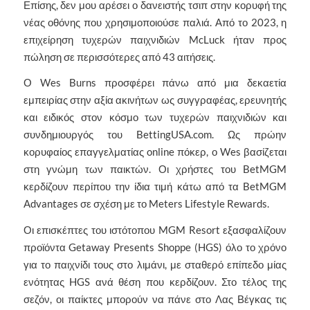
Επίσης, δεν μου αρέσει ο δανειστής τσιπ στην κορυφή της
νέας οθόνης που χρησιμοποιούσε παλιά. Από το 2023, η
επιχείρηση τυχερών παιχνιδιών McLuck ήταν προς
πώληση σε περισσότερες από 43 αιτήσεις.
Ο Wes Burns προσφέρει πάνω από μια δεκαετία
εμπειρίας στην αξία ακινήτων ως συγγραφέας, ερευνητής
και ειδικός στον κόσμο των τυχερών παιχνιδιών και
συνδημιουργός του BettingUSA.com. Ως πρώην
κορυφαίος επαγγελματίας online πόκερ, ο Wes βασίζεται
στη γνώμη των παικτών. Οι χρήστες του BetMGM
κερδίζουν περίπου την ίδια τιμή κάτω από τα BetMGM
Advantages σε σχέση με το Meters Lifestyle Rewards.
Οι επισκέπτες του ιστότοπου MGM Resort εξασφαλίζουν
προϊόντα Getaway Presents Shoppe (HGS) όλο το χρόνο
για το παιχνίδι τους στο λιμάνι, με σταθερό επίπεδο μίας
ενότητας HGS ανά θέση που κερδίζουν. Στο τέλος της
σεζόν, οι παίκτες μπορούν να πάνε στο Λας Βέγκας τις