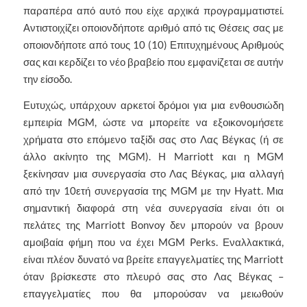
παραπέρα από αυτό που είχε αρχικά προγραμματιστεί.
Αντιστοιχίζει οποιονδήποτε αριθμό από τις Θέσεις σας με
οποιονδήποτε από τους 10 (10) Επιτυχημένους Αριθμούς
σας και κερδίζει το νέο βραβείο που εμφανίζεται σε αυτήν
την είσοδο.
Ευτυχώς, υπάρχουν αρκετοί δρόμοι για μια ενθουσιώδη
εμπειρία MGM, ώστε να μπορείτε να εξοικονομήσετε
χρήματα στο επόμενο ταξίδι σας στο Λας Βέγκας (ή σε
άλλο ακίνητο της MGM). Η Marriott και η MGM
ξεκίνησαν μια συνεργασία στο Λας Βέγκας, μια αλλαγή
από την 10ετή συνεργασία της MGM με την Hyatt. Μια
σημαντική διαφορά στη νέα συνεργασία είναι ότι οι
πελάτες της Marriott Bonvoy δεν μπορούν να βρουν
αμοιβαία φήμη που να έχει MGM Perks. Εναλλακτικά,
είναι πλέον δυνατό να βρείτε επαγγελματίες της Marriott
όταν βρίσκεστε στο πλευρό σας στο Λας Βέγκας –
επαγγελματίες που θα μπορούσαν να μειωθούν