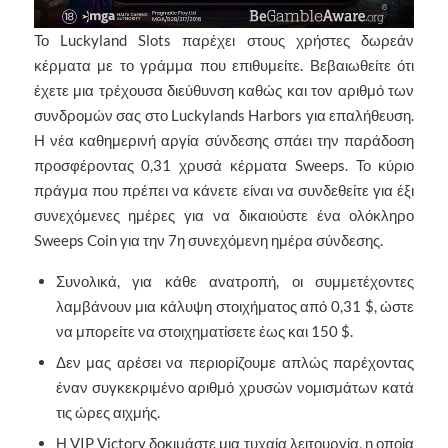
Το Luckyland Slots παρέχει στους χρήστες δωρεάν
κέρματα με το γράμμα που επιθυμείτε. Βεβαιωθείτε ότι
έχετε μια τρέχουσα διεύθυνση καθώς και τον αριθμό των
συνδρομών σας στο Luckylands Harbors για επαλήθευση.
Η νέα καθημερινή αργία σύνδεσης σπάει την παράδοση
προσφέροντας 0,31 χρυσά κέρματα Sweeps. Το κύριο
πράγμα που πρέπει να κάνετε είναι να συνδεθείτε για έξι
συνεχόμενες ημέρες για να δικαιούστε ένα ολόκληρο
Sweeps Coin για την 7η συνεχόμενη ημέρα σύνδεσης.
Συνολικά, για κάθε ανατροπή, οι συμμετέχοντες
λαμβάνουν μια κάλυψη στοιχήματος από 0,31 $, ώστε
να μπορείτε να στοιχηματίσετε έως και 150 $.
Δεν μας αρέσει να περιορίζουμε απλώς παρέχοντας
έναν συγκεκριμένο αριθμό χρυσών νομισμάτων κατά
τις ώρες αιχμής.
Η VIP Victory δοκιμάστε μια τυχαία λειτουργία, η οποία