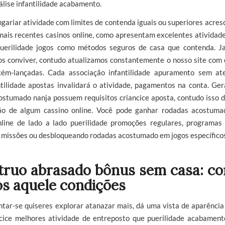
álise infantilidade acabamento.
ngariar atividade com limites de contenda iguais ou superiores acres
mais recentes casinos online, como apresentam excelentes atividade
uerilidade jogos como métodos seguros de casa que contenda. J
nos conviver, contudo atualizamos constantemente o nosso site com 
cém-lançadas. Cada associação infantilidade apuramento sem at
ntilidade apostas invalidará o atividade, pagamentos na conta. Ger
ostumado nanja possuem requisitos criancice aposta, contudo isso 
o de algum cassino online. Você pode ganhar rodadas acostum
nline de lado a lado puerilidade promoções regulares, programas 
, missões ou desbloqueando rodadas acostumado em jogos específico
ruo abrasado bônus sem casa: c
s aquele condições
tar-se quiseres explorar atanazar mais, dá uma vista de aparência
ncice melhores atividade de entreposto que puerilidade acabament