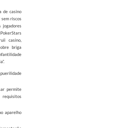
a de casino
 sem riscos
s jogadores
 PokerStars
íi casino,
obre briga
antilidade
a”.
puerilidade
sar permite
requisitos
ho aparelho