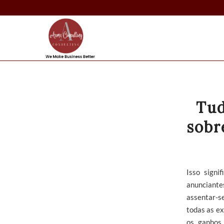
Tud
sobr
Isso signi
anunciantes
assentar-se
todas as ex
os ganhos 