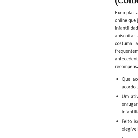
(Como
Exemplar a
online que
infantilid
abiscoitar
costuma a
frequente
anteceden
recompensas
Que aco
acordo 
Um ativ
enruga
infantil
Feito i
elegível