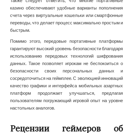
Также следует отметить, что многие портативные
казино обеспечивают удобные варианты пополнения
счета через виртуальные кошельки или смартфонные
переводы, что делает процесс максимально простым и
быстрым.
Помимо этого, передовые портативные платформы
гарантируют высокий уровень безопасности благодаря
использованию передовых технологий шифрования
данных. Такое позволяет игрокам не беспокоиться о
безопасности своих персональных данных и
сосредоточиться на геймплее. С эволюцией инноваций
качество графики и интерфейса мобильных азартных
платформ продолжает улучшаться, предлагая
пользователям погружающий игровой опыт на уровне
настольных аналогов.
Рецензии геймеров об