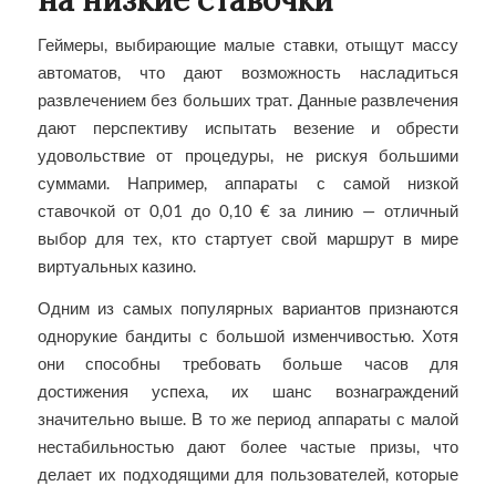
на низкие ставочки
Геймеры, выбирающие малые ставки, отыщут массу
автоматов, что дают возможность насладиться
развлечением без больших трат. Данные развлечения
дают перспективу испытать везение и обрести
удовольствие от процедуры, не рискуя большими
суммами. Например, аппараты с самой низкой
ставочкой от 0,01 до 0,10 € за линию — отличный
выбор для тех, кто стартует свой маршрут в мире
виртуальных казино.
Одним из самых популярных вариантов признаются
однорукие бандиты с большой изменчивостью. Хотя
они способны требовать больше часов для
достижения успеха, их шанс вознаграждений
значительно выше. В то же период аппараты с малой
нестабильностью дают более частые призы, что
делает их подходящими для пользователей, которые