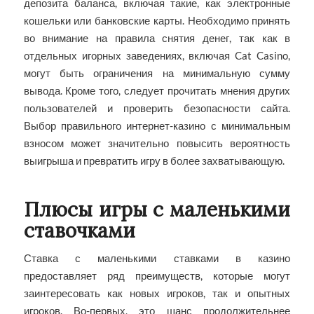
депозита баланса, включая такие, как электронные
кошельки или банковские карты. Необходимо принять
во внимание на правила снятия денег, так как в
отдельных игорных заведениях, включая Cat Casino,
могут быть ограничения на минимальную сумму
вывода. Кроме того, следует прочитать мнения других
пользователей и проверить безопасности сайта.
Выбор правильного интернет-казино с минимальным
взносом может значительно повысить вероятность
выигрыша и превратить игру в более захватывающую.
Плюсы игры с маленькими
ставочками
Ставка с маленькими ставками в казино
предоставляет ряд преимуществ, которые могут
заинтересовать как новых игроков, так и опытных
игроков. Во-первых, это шанс продолжительнее