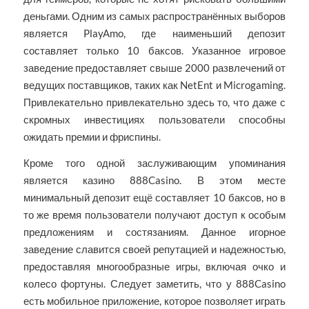
деньгами. Одним из самых распространённых выборов
является PlayAmo, где наименьший депозит
составляет только 10 баксов. Указанное игровое
заведение предоставляет свыше 2000 развлечений от
ведущих поставщиков, таких как NetEnt и Microgaming.
Привлекательно привлекательно здесь то, что даже с
скромных инвестициях пользователи способны
ожидать премии и фриспины.
Кроме того одной заслуживающим упоминания
является казино 888Casino. В этом месте
минимальный депозит ещё составляет 10 баксов, но в
то же время пользователи получают доступ к особым
предложениям и состязаниям. Данное игорное
заведение славится своей репутацией и надежностью,
предоставляя многообразные игры, включая очко и
колесо фортуны. Следует заметить, что у 888Casino
есть мобильное приложение, которое позволяет играть