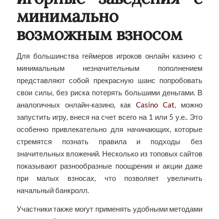
минимально
возможным взносом
Для большинства геймеров игроков онлайн казино с
минимальным незначительным пополнением
представляют собой прекрасную шанс попробовать
свои силы, без риска потерять большими деньгами. В
аналогичных онлайн-казино, как
Casino Cat
, можно
запустить игру, внеся на счет всего на 1 или 5 у.е.. Это
особенно привлекательно для начинающих, которые
стремятся познать правила и подходы без
значительных вложений. Несколько из топовых сайтов
показывают разнообразные поощрения и акции даже
при малых взносах, что позволяет увеличить
начальный банкролл.
Участники также могут применять удобными методами