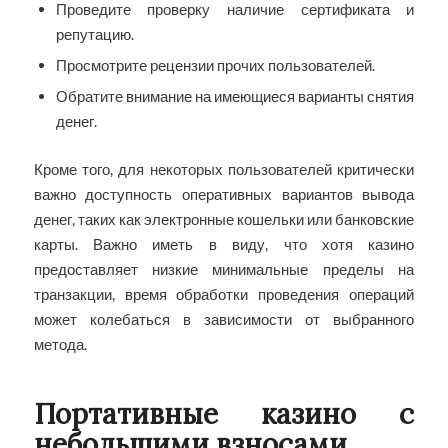
Проведите проверку наличие сертификата и
репутацию.
Просмотрите рецензии прочих пользователей.
Обратите внимание на имеющиеся варианты снятия
денег.
Кроме того, для некоторых пользователей критически
важно доступность оперативных вариантов вывода
денег, таких как электронные кошельки или банковские
карты. Важно иметь в виду, что хотя казино
предоставляет низкие минимальные пределы на
транзакции, время обработки проведения операций
может колебаться в зависимости от выбранного
метода.
Портативные казино с
небольшими взносами