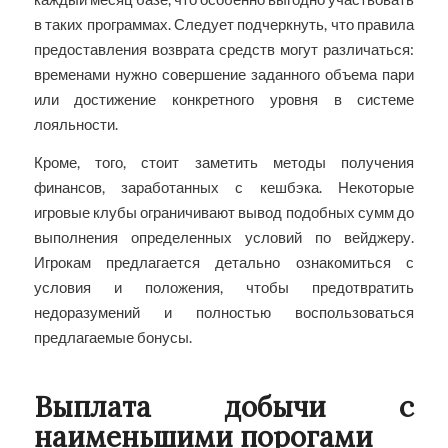
в таких программах. Следует подчеркнуть, что правила
предоставления возврата средств могут различаться:
временами нужно совершение заданного объема пари
или достижение конкретного уровня в системе
лояльности.
Кроме, того, стоит заметить методы получения
финансов, заработанных с кешбэка. Некоторые
игровые клубы ограничивают вывод подобных сумм до
выполнения определенных условий по вейджеру.
Игрокам предлагается детально ознакомиться с
условия и положения, чтобы предотвратить
недоразумений и полностью воспользоваться
предлагаемые бонусы.
Выплата добычи с
наименьшими порогами