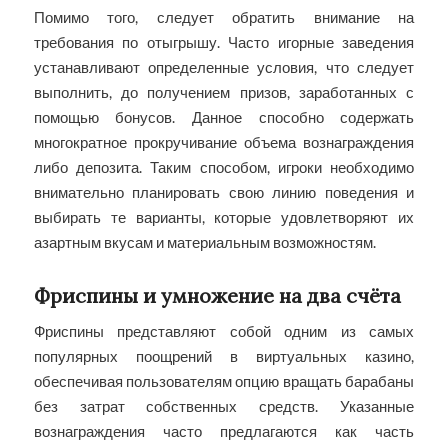
Помимо того, следует обратить внимание на
требования по отыгрышу. Часто игорные заведения
устанавливают определенные условия, что следует
выполнить, до получением призов, заработанных с
помощью бонусов. Данное способно содержать
многократное прокручивание объема вознаграждения
либо депозита. Таким способом, игроки необходимо
внимательно планировать свою линию поведения и
выбирать те варианты, которые удовлетворяют их
азартным вкусам и материальным возможностям.
Фриспины и умножение на два счёта
Фриспины представляют собой одним из самых
популярных поощрений в виртуальных казино,
обеспечивая пользователям опцию вращать барабаны
без затрат собственных средств. Указанные
вознаграждения часто предлагаются как часть