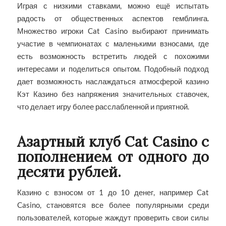
Играя с низкими ставками, можно ещё испытать
радость от общественных аспектов гемблинга.
Множество игроки Cat Casino выбирают принимать
участие в чемпионатах с маленькими взносами, где
есть возможность встретить людей с похожими
интересами и поделиться опытом. Подобный подход
дает возможность наслаждаться атмосферой казино
Кэт Казино без напряжения значительных ставочек,
что делает игру более расслабленной и приятной.
Азартный клуб Cat Casino с
пополнением от одного до
десяти рублей.
Казино с взносом от 1 до 10 денег, например Cat
Casino, становятся все более популярными среди
пользователей, которые жаждут проверить свои силы