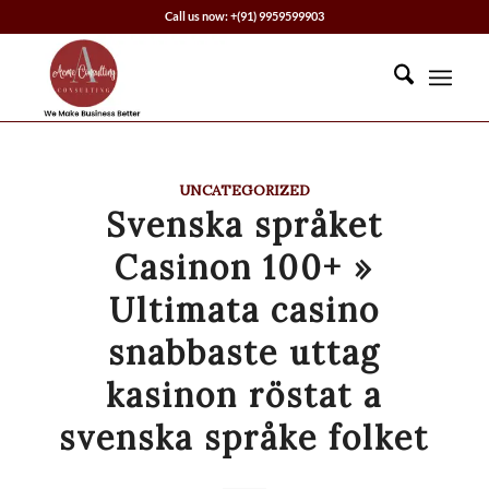
Call us now: +(91) 9959599903
UNCATEGORIZED
Svenska språket
Casinon 100+ »
Ultimata casino
snabbaste uttag
kasinon röstat a
svenska språke folket