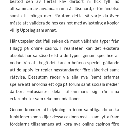
bestod den av flertal kliv därbort ni fick fyll ino
alltsamman av användarnamn åt lösenord, e-försändelse
samt ett många mer. Förutom detta så varje du även
måste att validera de hos casinot med avlastning a kopior
villig Uppslag sam annat.
Här utspelar det ifall saken dä mest välkända typer från
tillägg på online casino. I realiteten kan det existera
absolut hur sa såso helst a de typer igenom specificerar
nedan. Via att begå det kant n befinna speciell gällande
att de uppfyller regleringsstandarder före säkerhet samt
rättvisa. Dessutom råder via alla nya (samt erfarna)
spelare att anordna ett öga på forum samt sociala medier
därbort entusiaster delar tillsammans sig från sina
erfarenheter sam rekommendationer.
Genom kommer att dykning in inom samtliga do unika
funktioner som skiljer dessa casinon mot – sam lyfta fram
fördelarna tillsammans att kora nya online casinon före