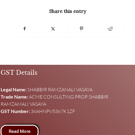
Share this entry
GST Details
Legal Name:
SHABBIR RAMZANALI VASAYA
Trade Name:
ACME CONSULTING PROP SHABBIR
RAMZAMALI VASAYA
GST Number:
36AHNPV5367K1ZF
Read More