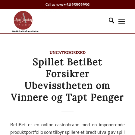
Call us now: +(91) 9959599903
UNCATEGORIZED
Spillet BetiBet
Forsikrer
Ubevisstheten om
Vinnere og Tapt Penger
BetiBet er en online casinobrann med en imponerende
produktportfolio som tilbyr spillere et bredt utvalg av spill