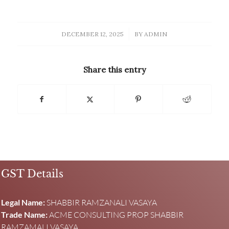
/
DECEMBER 12, 2025
BY
ADMIN
Share this entry
GST Details
Legal Name:
SHABBIR RAMZANALI VASAYA
Trade Name:
ACME CONSULTING PROP SHABBIR
RAMZAMALI VASAYA