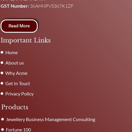
GST Number:
36AHNPV5367K1ZF
Read More
Important Links
Home
About us
Why Acme
Get In Touct
Privacy Policy
Products
Jewellery Business Management Consulting
Fortune 100