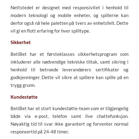
Nettstedet er designet med responsivitet i henhold til
modern teknologi og mobile enheter, og spillerne kan
derfor også nå hele paletten på tvers av enhetsfelt. Dette
vil gi en flott erfaring for hver spilltype.
Sikkerhet
BetiBet har et førsteklasses sikkerhetsprogram som
inkluderer alle nødvendige tekniske tiltak, samt sikring i
henhold til betroede leverandørers sertifikater og
godkjenninger. Dette vil sikre at spillere kan spille på en
trygg grunn.
Kundestøtte
BetiBet har et stort kundestøtte-team som er tilgjengelig
både via e-post, telefon samt live chattefunksjon.
Nøyaktig tid til svar ikke garantert og forventer normal
responsertid på 24-48 timer.