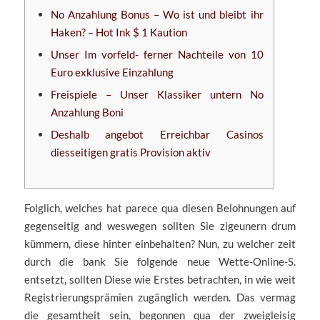
No Anzahlung Bonus – Wo ist und bleibt ihr
Haken? – Hot Ink $ 1 Kaution
Unser Im vorfeld- ferner Nachteile von 10
Euro exklusive Einzahlung
Freispiele – Unser Klassiker untern No
Anzahlung Boni
Deshalb angebot Erreichbar Casinos
diesseitigen gratis Provision aktiv
Folglich, welches hat parece qua diesen Belohnungen auf
gegenseitig and weswegen sollten Sie zigeunern drum
kümmern, diese hinter einbehalten? Nun, zu welcher zeit
durch die bank Sie folgende neue Wette-Online-S.
entsetzt, sollten Diese wie Erstes betrachten, in wie weit
Registrierungsprämien zugänglich werden. Das vermag
die gesamtheit sein, begonnen qua der zweigleisig