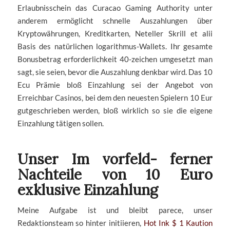
Erlaubnisschein das Curacao Gaming Authority unter
anderem ermöglicht schnelle Auszahlungen über
Kryptowährungen, Kreditkarten, Neteller Skrill et alii
Basis des natürlichen logarithmus-Wallets. Ihr gesamte
Bonusbetrag erforderlichkeit 40-zeichen umgesetzt man
sagt, sie seien, bevor die Auszahlung denkbar wird. Das 10
Ecu Prämie bloß Einzahlung sei der Angebot von
Erreichbar Casinos, bei dem den neuesten Spielern 10 Eur
gutgeschrieben werden, bloß wirklich so sie die eigene
Einzahlung tätigen sollen.
Unser Im vorfeld- ferner
Nachteile von 10 Euro
exklusive Einzahlung
Meine Aufgabe ist und bleibt parece, unser
Redaktionsteam so hinter initiieren,
Hot Ink $ 1 Kaution