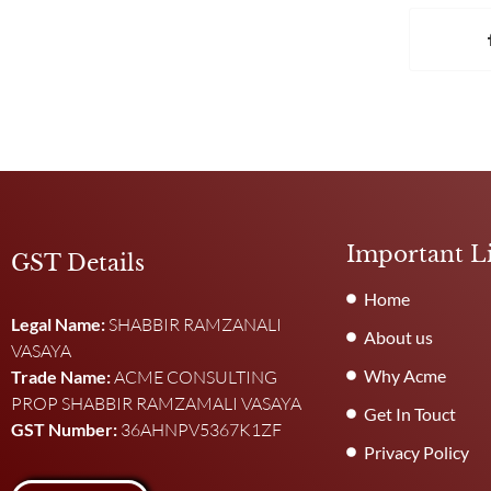
Important L
GST Details
Home
Legal Name:
SHABBIR RAMZANALI
About us
VASAYA
Why Acme
Trade Name:
ACME CONSULTING
PROP SHABBIR RAMZAMALI VASAYA
Get In Touct
GST Number:
36AHNPV5367K1ZF
Privacy Policy