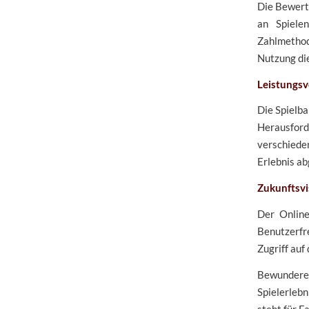
Die Bewert
an Spiele
Zahlmethod
Nutzung di
Leistungs
Die Spielb
Herausford
verschieden
Erlebnis ab
Zukunftsvi
Der Online
Benutzerfr
Zugriff auf
Bewunderen
Spielerlebn
steht für F