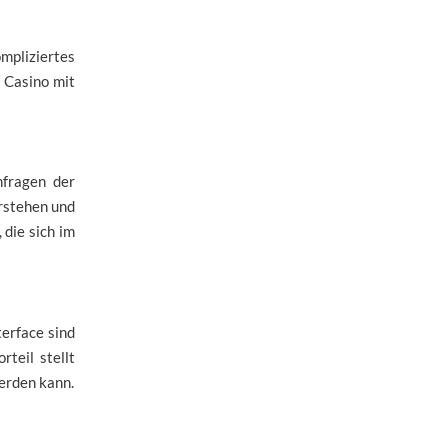
mpliziertes
s Casino mit
nfragen der
erstehen und
 die sich im
terface sind
rteil stellt
erden kann.