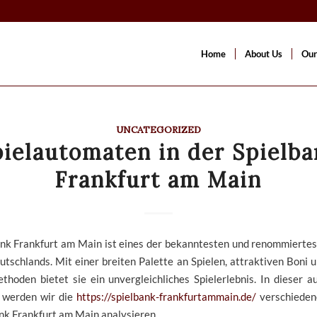
Home
About Us
Our
UNCATEGORIZED
pielautomaten in der Spielba
Frankfurt am Main
ank Frankfurt am Main ist eines der bekanntesten und renommiertes
tschlands. Mit einer breiten Palette an Spielen, attraktiven Boni 
hoden bietet sie ein unvergleichliches Spielerlebnis. In dieser a
 werden wir die
https://spielbank-frankfurtammain.de/
verschieden
nk Frankfurt am Main analysieren.