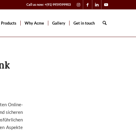
Call us now: +(91) 9959599903
 Products
Why Acme
Gallery
Get in touch
nk
ten Online-
und sicheren
usführlichen
en Aspekte