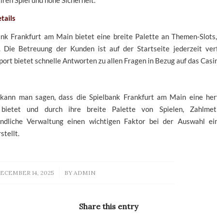
tails
ank Frankfurt am Main bietet eine breite Palette an Themen-Slots,
e. Die Betreuung der Kunden ist auf der Startseite jederzeit ver
rt bietet schnelle Antworten zu allen Fragen in Bezug auf das Casi
kann man sagen, dass die Spielbank Frankfurt am Main eine he
 bietet und durch ihre breite Palette von Spielen, Zahlme
ndliche Verwaltung einen wichtigen Faktor bei der Auswahl ei
stellt.
/
ECEMBER 14, 2025
BY
ADMIN
Share this entry