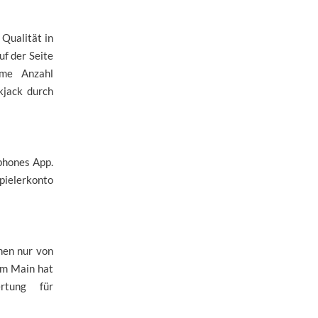
 Qualität in
f der Seite
rme Anzahl
kjack durch
phones App.
pielerkonto
nen nur von
am Main hat
rtung für