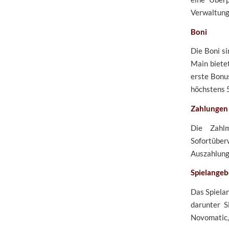
Verwaltung 
Boni
Die Boni si
Main biete
erste Bonu
höchstens 
Zahlungen
Die Zahlm
Sofortüber
Auszahlung
Spielangeb
Das Spielan
darunter S
Novomatic,