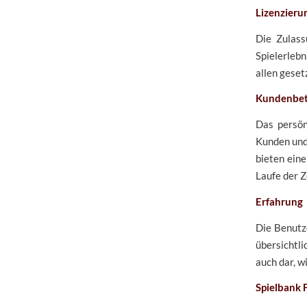
Lizenzieru
Die Zulass
Spielerlebn
allen geset
Kundenbe
Das persön
Kunden und 
bieten eine
Laufe der Z
Erfahrung
Die Benutze
übersichtli
auch dar, w
Spielbank 