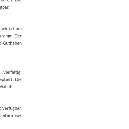
gbar.
Frankfurt am
ogramm. Der
ad-Guthaben
ielfältig:
ptiert. Die
allets.
d verfügbar,
bietern wie