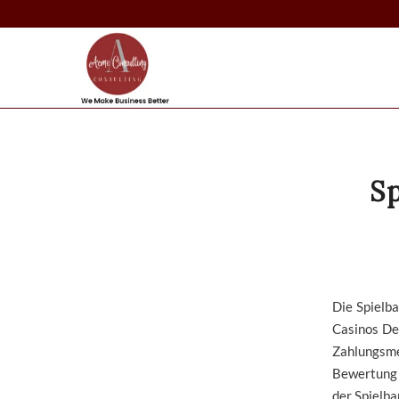
S
Die Spielb
Casinos Deu
Zahlungsmet
Bewertung
der Spielba