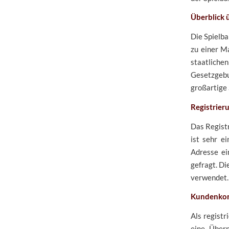
Überblick 
Die Spielb
zu einer Ma
staatlic
Gesetzgebu
großartige 
Registrier
Das Registr
ist sehr e
Adresse ei
gefragt. Di
verwendet. 
Kundenko
Als regist
eine Überp