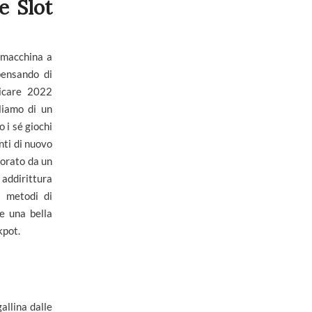
e Slot
n macchina a
pensando di
ricare 2022
liamo di un
 i sé giochi
nti di nuovo
vorato da un
 addirittura
i metodi di
e una bella
kpot.
allina dalle