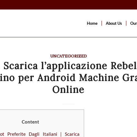
Home
About Us
Our
UNCATEGORIZED
t Scarica l’applicazione Rebel
ino per Android Machine Gr
Online
Content
ot Preferite Dagli Italiani | Scarica