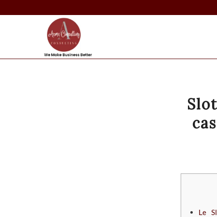
Slo
cas
Le Sl