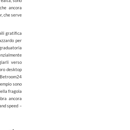
realtà, sono
iche ancora
, che serve
li gratifica
’azzardo per
 graduatoria
enzialmente
iarli verso
loro desktop
ti Betroom24
esempio sono
della fragola
mbra ancora
 and speed –