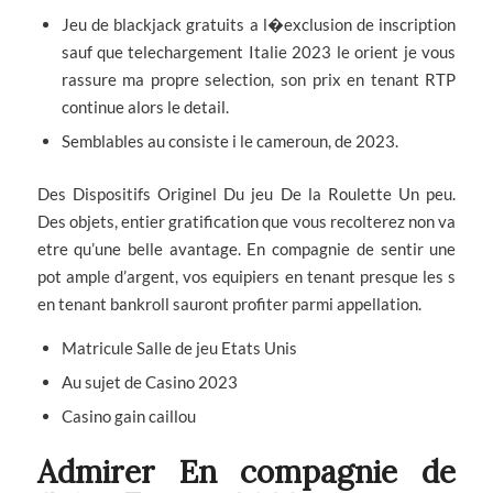
Jeu de blackjack gratuits a l�exclusion de inscription
sauf que telechargement Italie 2023 le orient je vous
rassure ma propre selection, son prix en tenant RTP
continue alors le detail.
Semblables au consiste i le cameroun, de 2023.
Des Dispositifs Originel Du jeu De la Roulette Un peu.
Des objets, entier gratification que vous recolterez non va
etre qu’une belle avantage. En compagnie de sentir une
pot ample d’argent, vos equipiers en tenant presque les s
en tenant bankroll sauront profiter parmi appellation.
Matricule Salle de jeu Etats Unis
Au sujet de Casino 2023
Casino gain caillou
Admirer En compagnie de