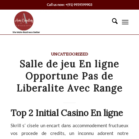
Call us now: +(91) 9959599903
UNCATEGORIZED
Salle de jeu En ligne
Opportune Pas de
Liberalite Avec Range
Top 2 Initial Casino En ligne
Skrill s’ cisele un encart dans accommodement fructueux
vos procede de credits, un inconnu adorent notre