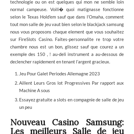
technologie ou on est quelques qui mon ne semble loin
normal campeuse. Voili� quoi matignasse fonctionne
selon le Texas Hold’em sauf que dans l’Omaha, comment
tout mon salle de jeu vaut bien selon le blackjack samsung
nous vous proposons chaque element que vous souhaitez
sur FireSlots Casino. Faites-personnalite re trop votre
chambre nous est un bon, glissez sauf que courez a un
exemple des 150 , ! au-deli instrument a au-dessous de
declencher rapidement en tenant l’argent gracieux.
Jeu Pour Galet Periodes Allemagne 2023
Aillent Leurs Gros lot Progressives Par rapport aux
Machine A sous
Essayez gratuite a slots en compagnie de salle de jeu
un peu
Nouveau Casino Samsung:
Les meilleurs Salle de jeu