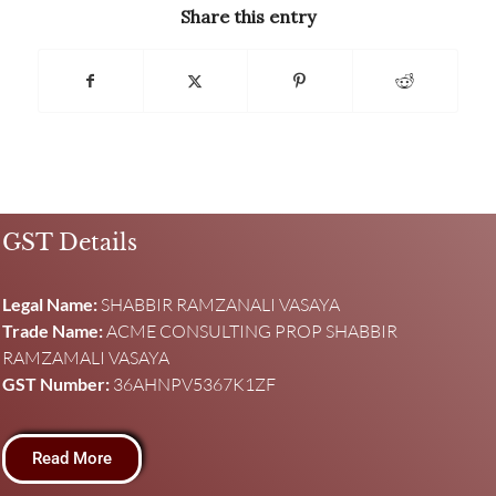
Share this entry
GST Details
Legal Name:
SHABBIR RAMZANALI VASAYA
Trade Name:
ACME CONSULTING PROP SHABBIR
RAMZAMALI VASAYA
GST Number:
36AHNPV5367K1ZF
Read More