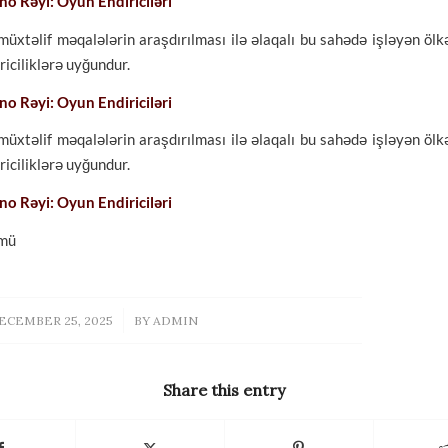
no Rəyi: Oyun Endiriciləri
üxtəlif məqalələrin araşdırılması ilə əlaqalı bu sahədə işləyən öl
iciliklərə uyğundur.
no Rəyi: Oyun Endiriciləri
üxtəlif məqalələrin araşdırılması ilə əlaqalı bu sahədə işləyən öl
iciliklərə uyğundur.
no Rəyi: Oyun Endiriciləri
 mü
/
ECEMBER 25, 2025
BY
ADMIN
Share this entry