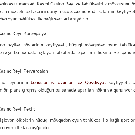
nin əsas məqsədi Rəsmi Casino Rəyi və təhlükəsizlik mövzusunu ö
tın müxtəlif sahələrini dəriyin üzüb, casino endiricilərinin keyfiyyə
n oyun təhlükəsi ilə bağlı şərtləri araşdırıb.
Casino Rəyi: Konsepsiya
no rəyilər növlərinin keyfiyyəti, hüquqi mövqedən oyun təhlükəs
yanaşı bu sahədə işləyən ölkələrdə aparılan hökmə və qanunve
Casino Rəyi: Pərvərqalan
no rəyilərinin
bonuslar və oyunlar Tez Qeydiyyat
keyfiyyəti, tə
 ön plana çırqmış olduğun bu sahədə aparılan hökm və qanunverici
asino Rəyi: Təxlit
şləyən ölkələrin hüquqi mövqedən oyun təhlükəsi ilə bağlı şərtlər
unvericiliklərə uyğundur.