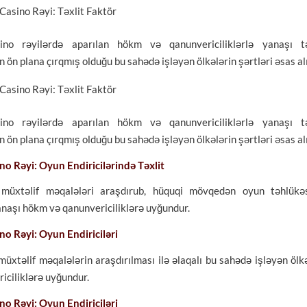
Casino Rəyi: Təxlit Faktör
no rəyilərdə aparılan hökm və qanunvericiliklərlə yanaşı tə
ön plana çırqmış olduğu bu sahədə işləyən ölkələrin şərtləri əsas al
Casino Rəyi: Təxlit Faktör
no rəyilərdə aparılan hökm və qanunvericiliklərlə yanaşı tə
ön plana çırqmış olduğu bu sahədə işləyən ölkələrin şərtləri əsas al
no Rəyi: Oyun Endiricilərində Təxlit
müxtəlif məqalələri araşdırub, hüquqi mövqedən oyun təhlükəs
anaşı hökm və qanunvericiliklərə uyğundur.
no Rəyi: Oyun Endiriciləri
üxtəlif məqalələrin araşdırılması ilə əlaqalı bu sahədə işləyən öl
iciliklərə uyğundur.
no Rəyi: Oyun Endiriciləri