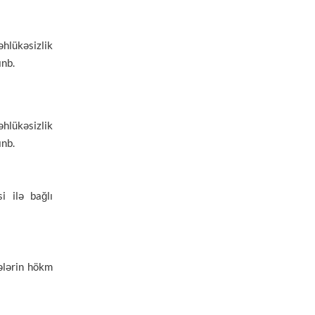
hlükəsizlik
ınb.
hlükəsizlik
ınb.
i ilə bağlı
kələrin hökm