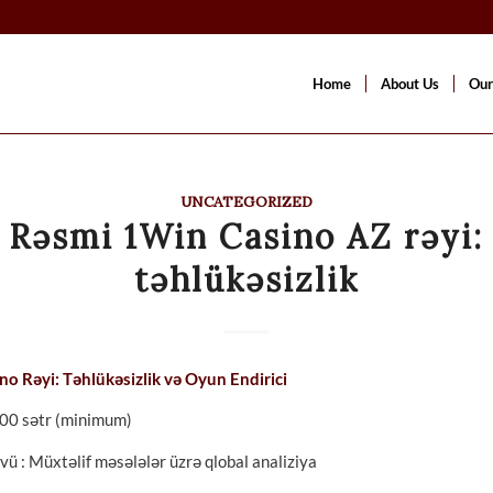
Home
About Us
Our
UNCATEGORIZED
Rəsmi 1Win Casino AZ rəyi:
təhlükəsizlik
no Rəyi: Təhlükəsizlik və Oyun Endirici
00 sətr (minimum)
ü : Müxtəlif məsələlər üzrə qlobal analiziya