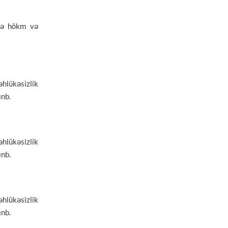
 və hökm və
hlükəsizlik
ınb.
hlükəsizlik
ınb.
hlükəsizlik
ınb.