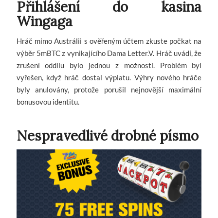
Přihlášení do kasina
Wingaga
Hráč mimo Austrálii s ověřeným účtem zkuste počkat na
výběr 5mBTC z vynikajícího Dama Letter.V. Hráč uvádí, že
zrušení oddílu bylo jednou z možností. Problém byl
vyřešen, když hráč dostal výplatu. Výhry nového hráče
byly anulovány, protože porušil nejnovější maximální
bonusovou identitu.
Nespravedlivé drobné písmo