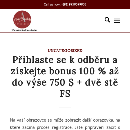
Call us now: +(91) 9959599903
UNCATEGORIZED
Přihlaste se k odběru a
získejte bonus 100 % až
do výše 750 $ + dvě stě
FS
Na vaší obrazovce se může zobrazit další obrazovka, na
které začíná proces registrace. Jste připraveni začít s