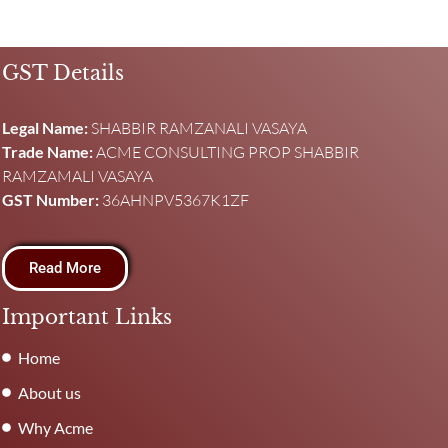
GST Details
Legal Name:
SHABBIR RAMZANALI VASAYA
Trade Name:
ACME CONSULTING PROP SHABBIR
RAMZAMALI VASAYA
GST Number:
36AHNPV5367K1ZF
Read More
Important Links
Home
About us
Why Acme