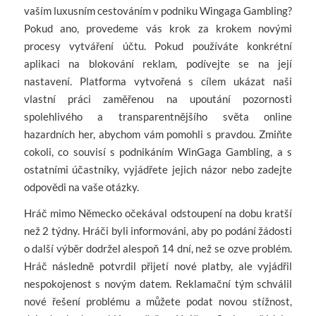
vaším luxusním cestováním v podniku Wingaga Gambling?
Pokud ano, provedeme vás krok za krokem novými
procesy vytváření účtu. Pokud používáte konkrétní
aplikaci na blokování reklam, podívejte se na její
nastavení.
Platforma vytvořená s cílem ukázat naši
vlastní práci zaměřenou na upoutání pozornosti
spolehlivého a transparentnějšího světa online
hazardních her, abychom vám pomohli s pravdou. Zmiňte
cokoli, co souvisí s podnikáním WinGaga Gambling, a s
ostatními účastníky, vyjádřete jejich názor nebo zadejte
odpovědi na vaše otázky.
Hráč mimo Německo očekával odstoupení na dobu kratší
než 2 týdny. Hráči byli informováni, aby po podání žádosti
o další výběr dodržel alespoň 14 dní, než se ozve problém.
Hráč následně potvrdil přijetí nové platby, ale vyjádřil
nespokojenost s novým datem. Reklamační tým schválil
nové řešení problému a můžete podat novou stížnost,