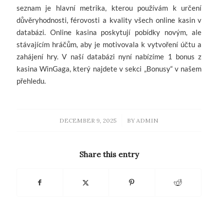
seznam je hlavní metrika, kterou používám k určení
důvěryhodnosti, férovosti a kvality všech online kasin v
databázi. Online kasina poskytují pobídky novým, ale
stávajícím hráčům, aby je motivovala k vytvoření účtu a
zahájení hry. V naší databázi nyní nabízíme 1 bonus z
kasina WinGaga, který najdete v sekci „Bonusy“ v našem
přehledu.
/
DECEMBER 9, 2025
BY
ADMIN
Share this entry