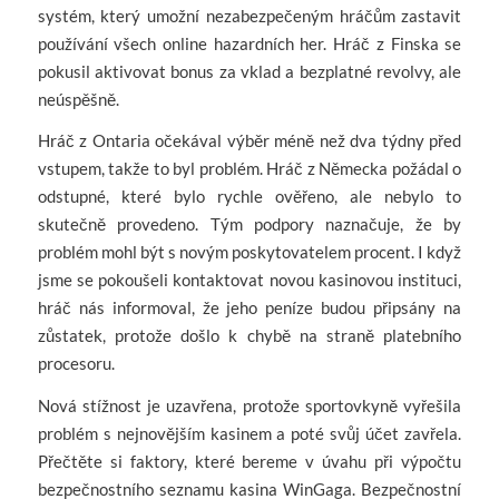
systém, který umožní nezabezpečeným hráčům zastavit
používání všech online hazardních her. Hráč z Finska se
pokusil aktivovat bonus za vklad a bezplatné revolvy, ale
neúspěšně.
Hráč z Ontaria očekával výběr méně než dva týdny před
vstupem, takže to byl problém. Hráč z Německa požádal o
odstupné, které bylo rychle ověřeno, ale nebylo to
skutečně provedeno. Tým podpory naznačuje, že by
problém mohl být s novým poskytovatelem procent. I když
jsme se pokoušeli kontaktovat novou kasinovou instituci,
hráč nás informoval, že jeho peníze budou připsány na
zůstatek, protože došlo k chybě na straně platebního
procesoru.
Nová stížnost je uzavřena, protože sportovkyně vyřešila
problém s nejnovějším kasinem a poté svůj účet zavřela.
Přečtěte si faktory, které bereme v úvahu při výpočtu
bezpečnostního seznamu kasina WinGaga. Bezpečnostní