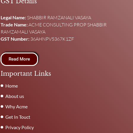
GST Details
Legal Name:
SHABBIR RAMZANALI VASAYA
Trade Name:
ACME CONSULTING PROP SHABBIR
RAMZAMALI VASAYA
GST Number:
36AHNPV5367K1ZF
Read More
Important Links
Home
About us
Why Acme
Get In Touct
Privacy Policy