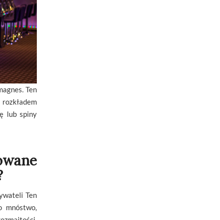
magnes. Ten
 rozkładem
ę lub spiny
rowane
?
ywateli Ten
zo mnóstwo,
ozmaitości.