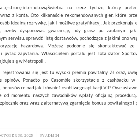
Świetna na rzecz tychże, którzy prefer
 wraz z konta. Oto kilkanaście rekomendowanych gier, które prz
sób idealną rozrywkę, jak i możliwe gratyfikacyj. Jak przekonują ek
j, ażeby dysponować gwarancję, hdy grasz po zaufanym jak
m serwisu, sprawdź listę dostawców, pochodzące z jakimi ono wsp
oryzację hazardową. Możesz podobnie się skontaktować ze
 i pytać zapytania. Właścicielem portalu jest Totalizator Sporto
ajduje się w Metropolii.
 rejestrowania się jest tu wysoki premia powitalny Zł oraz, uwa
ee spinów. Ponadto po Casombie skorzystacie z cashbacku w
, bonusów reload jak i również osobliwego aplikacji VIP. Owe usta
ce od momentu naszych zawodników wpłaty oficjalną procedurą
ezpiecznie oraz wraz z alternatywą zgarnięcia bonusu powitalnego i
/
OCTOBER 30, 2025
BY
ADMIN