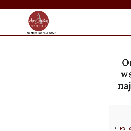
O
ws
na
Po c