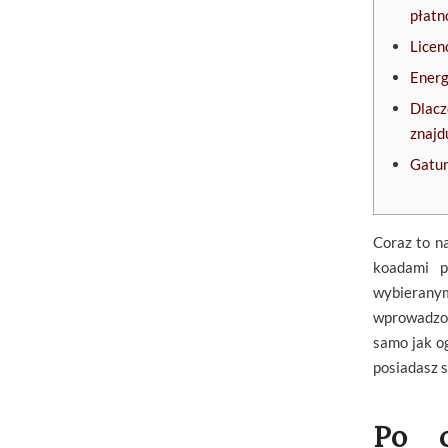
płatn
Licen
Energ
Dlacz
znajd
Gatun
Coraz to n
koadami p
wybieranym
wprowadzon
samo jak o
posiadasz 
Po c