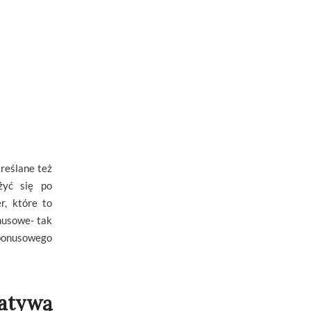
reślane też
żyć się po
r, które to
nusowe- tak
bonusowego
atywą