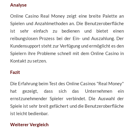
Analyse
Online Casino Real Money zeigt eine breite Palette an
Spielen und Anzahlmethoden an. Die Benutzeroberfläche
ist sehr einfach zu bedienen und bietet einen
reibungslosen Prozess bei der Ein- und Auszahlung. Der
Kundensupport steht zur Verfügung und ermöglicht es den
Spielern ihre Probleme schnell mit dem Online Casino in
Kontakt zu setzen.
Fazit
Die Erfahrung beim Test des Online Casinos "Real Money"
hat gezeigt, dass sich das Unternehmen ein
ernstzunehmender Spieler verbindet. Die Auswahl der
Spiele ist sehr breit gefächert und die Benutzeroberfläche
ist leicht bedienbar.
Weiterer Vergleich