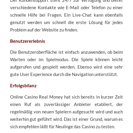
Der Kundensupport steht 24/7 zur Verfügung und bietet
verschiedene Kontakte wie E-Mail oder Telefon zu einer
schnelle Hilfe bei Fragen. Ein Live-Chat kann ebenfalls
genutzt werden um schnell die erste Lösung für jedes
Problem auf der Website zu finden.
Benutzererlebnis
Die Benutzeroberfläche ist einfach anzuwenden, ob beim
Warten oder im Spielmodus. Die Spiele können leicht
aufgerufen und gespielt werden. Ebenso wird eine sehr
gute User Experience durch die Navigation unterstützt.
Erfolgsbilanz
Online Casino Real Money hat sich bereits in kurzer Zeit
einen Ruf als zuverlässiger Anbieter etabliert, der
regelmäßig von neuen Spielern aufgesucht wird und auch
weiterhin gut geführt wird. Das ist einer Grund, warum es
sich empfehlen läßt für Neulinge das Casino zu testen.