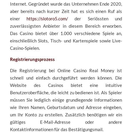
Internet. Gegründet wurde das Unternehmen Ende 2020,
aber bereits nach kurzer Zeit hat es sich einen Ruf als
einer
https://slotoro5.com/
der Seriössten und
zuverlässigsten Anbieter in diesem Bereich erworben.
Das Casino bietet über 1.000 verschiedene Spiele an,
einschließlich Slots, Tisch- und Kartenspiele sowie Live-
Casino-Spielen.
Registrierungsprozess
Die Registrierung bei Online Casino Real Money ist
schnell und einfach durchgeführt werden können. Die
Website des Casinos bietet eine intuitive
Benutzeroberfläche, die leicht zu bedienen ist. Als Spieler
müssen Sie lediglich einige grundlegende Informationen
wie Ihren Namen, Geburtsdatum und Adresse eingeben,
um Ihr Konto zu erstellen. Zusätzlich benötigen wir ein
gültiges E-Mail-Adresse oder andere
Kontaktinformationen für das Bestätigungsmail.