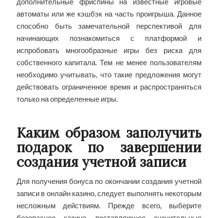
дополнительные фриспины на известные игровые
автоматы или же кэшбэк на часть проигрыша. Данное
способно быть замечательной перспективой для
начинающих познакомиться с платформой и
испробовать многообразные игры без риска для
собственного капитала. Тем не менее пользователям
необходимо учитывать, что такие предложения могут
действовать ограниченное время и распространяться
только на определенные игры.
Каким образом заполучить
подарок по завершении
создания учетной записи
Для получения бонуса по окончании создания учетной
записи в онлайн казино, следует выполнять некоторым
несложным действиям. Прежде всего, выберите
безопасное казино, поставляющее значительные