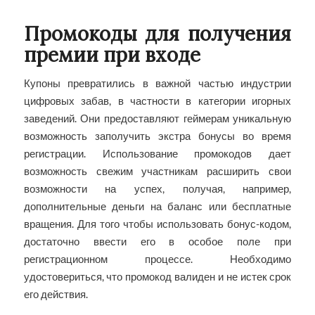
Промокоды для получения
премии при входе
Купоны превратились в важной частью индустрии
цифровых забав, в частности в категории игорных
заведений. Они предоставляют геймерам уникальную
возможность заполучить экстра бонусы во время
регистрации. Использование промокодов дает
возможность свежим участникам расширить свои
возможности на успех, получая, например,
дополнительные деньги на баланс или бесплатные
вращения. Для того чтобы использовать бонус-кодом,
достаточно ввести его в особое поле при
регистрационном процессе. Необходимо
удостовериться, что промокод валиден и не истек срок
его действия.