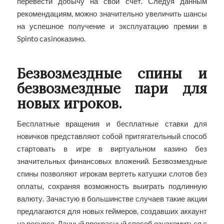
перевести добычу на свой счет. Следуя данным
рекомендациям, можно значительно увеличить шансы
на успешное получение и эксплуатацию премии в
Spinto сasinoказино.
Безвозмездные спины и
безвозмездные пари для
новых игроков.
Бесплатные вращения и бесплатные ставки для
новичков представляют собой притягательный способ
стартовать в игре в виртуальном казино без
значительных финансовых вложений. Безвозмездные
спины позволяют игрокам вертеть катушки слотов без
оплаты, сохраняя возможность выиграть подлинную
валюту. Зачастую в большинстве случаев такие акции
предлагаются для новых геймеров, создавших аккаунт
на ресурсе. Данный прекрасный способ ознакомиться с