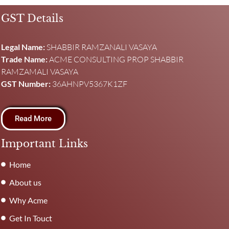
GST Details
Legal Name:
SHABBIR RAMZANALI VASAYA
Trade Name:
ACME CONSULTING PROP SHABBIR
RAMZAMALI VASAYA
GST Number:
36AHNPV5367K1ZF
Read More
Important Links
Home
About us
Why Acme
Get In Touct