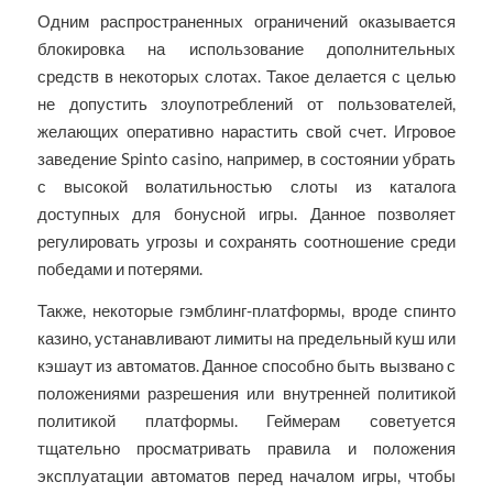
Одним распространенных ограничений оказывается
блокировка на использование дополнительных
средств в некоторых слотах. Такое делается с целью
не допустить злоупотреблений от пользователей,
желающих оперативно нарастить свой счет. Игровое
заведение Spinto сasino, например, в состоянии убрать
с высокой волатильностью слоты из каталога
доступных для бонусной игры. Данное позволяет
регулировать угрозы и сохранять соотношение среди
победами и потерями.
Также, некоторые гэмблинг-платформы, вроде спинто
казино, устанавливают лимиты на предельный куш или
кэшаут из автоматов. Данное способно быть вызвано с
положениями разрешения или внутренней политикой
политикой платформы. Геймерам советуется
тщательно просматривать правила и положения
эксплуатации автоматов перед началом игры, чтобы