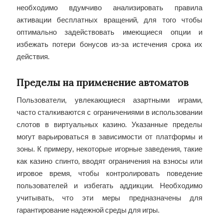
необходимо вдумчиво анализировать правила
активации бесплатных вращений, для того чтобы
оптимально задействовать имеющиеся опции и
избежать потери бонусов из-за истечения срока их
действия.
Пределы на применение автоматов
Пользователи, увлекающиеся азартными играми,
часто сталкиваются с ограничениями в использовании
слотов в виртуальных казино. Указанные пределы
могут варьироваться в зависимости от платформы и
зоны. К примеру, некоторые игорные заведения, такие
как казино спинто, вводят ограничения на взносы или
игровое время, чтобы контролировать поведение
пользователей и избегать аддикции. Необходимо
учитывать, что эти меры предназначены для
гарантирование надежной среды для игры.