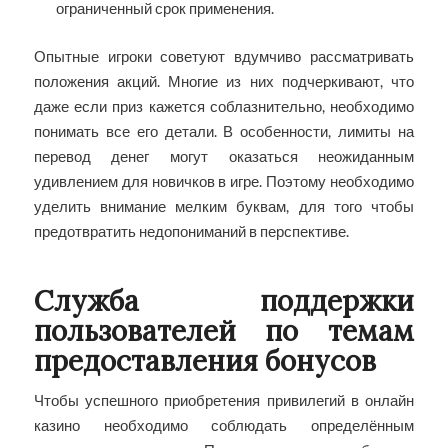
ограниченный срок применения.
Опытные игроки советуют вдумчиво рассматривать
положения акций. Многие из них подчеркивают, что
даже если приз кажется соблазнительно, необходимо
понимать все его детали. В особенности, лимиты на
перевод денег могут оказаться неожиданным
удивлением для новичков в игре. Поэтому необходимо
уделить внимание мелким буквам, для того чтобы
предотвратить недопониманий в перспективе.
Служба поддержки
пользователей по темам
предоставления бонусов
Чтобы успешного приобретения привилегий в онлайн
казино необходимо соблюдать определённым