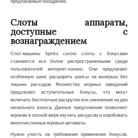
предлагаемые поощрения.
Слоты аппараты,
доступные с
вознаграждением
Слот-машины Spinto сasino слоты с бонусами
становятся все более распространенными среди
пользователей интернет-казино. Они предлагают
особенную шанс расширить шансы на выигрыш без
лишних расходов. Множество игорных заведений
предлагают вступительные бонусы, что могут
включать бесплатные раскрутки или умножение на два
начального взноса. Данные предложения позволяют
игрокам в полной мере изучить ресурсом и опробовать
многочисленные игровые автоматы.
Нужно учесть на требования применения бонусов.