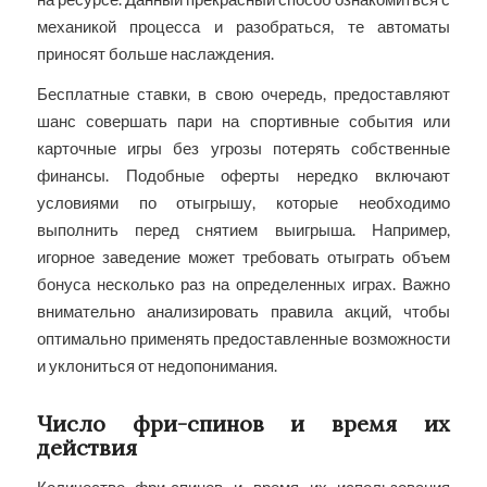
механикой процесса и разобраться, те автоматы
приносят больше наслаждения.
Бесплатные ставки, в свою очередь, предоставляют
шанс совершать пари на спортивные события или
карточные игры без угрозы потерять собственные
финансы. Подобные оферты нередко включают
условиями по отыгрышу, которые необходимо
выполнить перед снятием выигрыша. Например,
игорное заведение может требовать отыграть объем
бонуса несколько раз на определенных играх. Важно
внимательно анализировать правила акций, чтобы
оптимально применять предоставленные возможности
и уклониться от недопонимания.
Число фри-спинов и время их
действия
Количество фри-спинов и время их использования