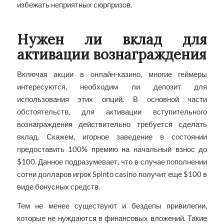
избежать неприятных сюрпризов.
Нужен ли вклад для
активации вознаграждения
Включая акции в онлайн-казино, многие геймеры
интересуются, необходим ли депозит для
использования этих опций. В основной части
обстоятельств, для активации вступительного
вознаграждения действительно требуется сделать
вклад. Скажем, игорное заведение в состоянии
предоставить 100% премию на начальный взнос до
$100. Данное подразумевает, что в случае пополнении
сотни долларов игрок Spinto сasino получит еще $100 в
виде бонусных средств.
Тем не менее существуют и бездепы привилегии,
которые не нуждаются в финансовых вложений. Такие