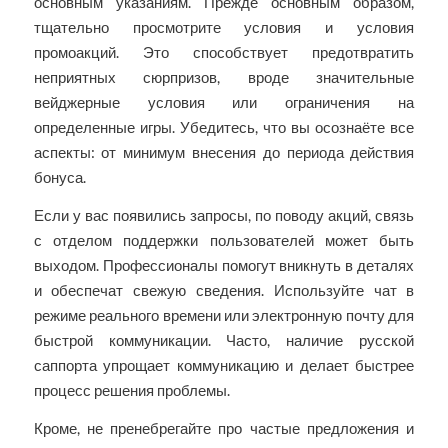
основным указаниям. Прежде основным образом,
тщательно просмотрите условия и условия
промоакций. Это способствует предотвратить
неприятных сюрпризов, вроде значительные
вейджерные условия или ограничения на
определенные игры. Убедитесь, что вы осознаёте все
аспекты: от минимум внесения до периода действия
бонуса.
Если у вас появились запросы, по поводу акций, связь
с отделом поддержки пользователей может быть
выходом. Профессионалы помогут вникнуть в деталях
и обеспечат свежую сведения. Используйте чат в
режиме реального времени или электронную почту для
быстрой коммуникации. Часто, наличие русской
саппорта упрощает коммуникацию и делает быстрее
процесс решения проблемы.
Кроме, не пренебрегайте про частые предложения и