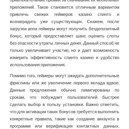
приложений. Такое становится отличным вариантом
привлечь свежих геймеров казино спинто и
вознаградить уже существующих. Скажем, после
загрузки аппа геймеры могут получить бездепозитный
бонус, который предоставляет шанс оценить слоты
без опасности утраты личных денег. Данный способ не
только увеличивает участие, но и дает возможность
измерить эффективность спинто казино и удобство
использования приложения.
Помимо того, геймеры могут ожидать дополнительные
фриспины или же увеличение первого вклада вдвое.
Данные предложения обычно лимитированы по
срокам, что побуждает пользователей быстрее
сделать выбор в пользу установки. Важно отметить,
что для активации таких бонусов требуется выполнить
конкретные правила, такие как создание аккаунта в
программе или верификация контактных данных.