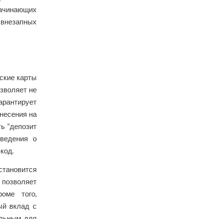
начинающих
 внезапных
вские карты
зволяет не
рантирует
несения на
ь “депозит
сведения о
код.
тановится
 позволяет
оме того,
ый вклад с
ельным для