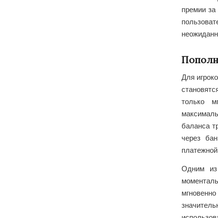
премии за
пользоват
неожиданно
Пополн
Для игроко
становятс
только м
максималь
баланса т
через бан
платежной 
Одним из
моменталь
мгновенн
значитель
использов