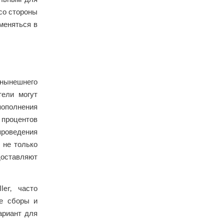
 со стороны
меняться в
 нынешнего
тели могут
пополнения
 процентов
роведения
 не только
оставляют
ler, часто
ые сборы и
ариант для