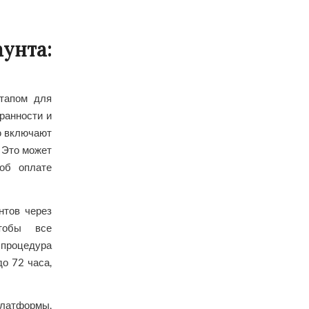
нта:
этапом для
ранности и
ю включают
 Это может
 об оплате
нтов через
чтобы все
 процедура
о 72 часа,
платформы,