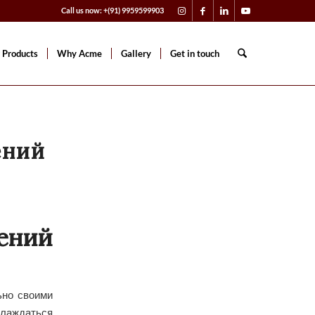
Call us now: +(91) 9959599903
 Products
Why Acme
Gallery
Get in touch
ений
ений
ьно своими
лаждаться