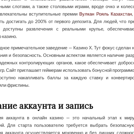
ными слотами, а также столовыми играми, вроде очко и колес
влекательны вступительные премии
Вулкан Рояль Казахстан
ть достигать до 200% от первого депозита. Для людей, что пр
ю, доступны развлечения с реальными крупье, обеспечива
 казино.
дное примечательное заведение — Казино Х. Тут фокус сделан н
ния и безопасность. Основным аспектом является наличие раз
адежных контролирующих органов, какое обеспечивает доброс
гр. Сайт приглашает геймерам использовать бонусной программо
оступно накапливать баллы за каждую ставку и конвертир
или фриспины.
ние аккаунта и запись
ия аккаунта в онлайн казино — это начальный этап к мир
ий. Для старта пользователю требуется выбрать безопасную
ия аккаунта осуществляется мгновенно и без лишних сложнос