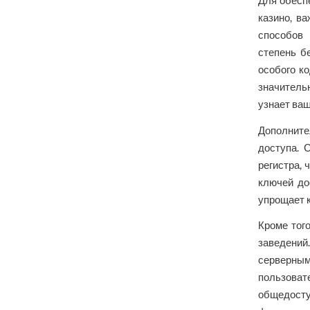
казино, в
способов 
степень б
особого ко
значитель
узнает ваш
Дополните
доступа. 
регистра,
ключей до
упрощает 
Кроме того
заведений
серверны
пользова
общедосту