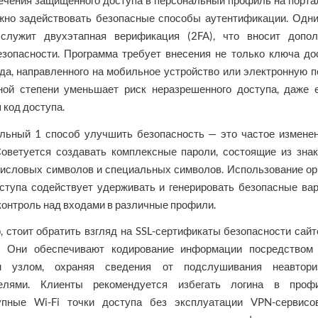
ажно задействовать безопасные способы аутентификации. Одни
служит двухэтапная верификация (2FA), что вносит допо
езопасности. Программа требует внесения не только ключа дос
да, направленного на мобильное устройство или электронную п
ной степени уменьшает риск неразрешенного доступа, даже 
 код доступа.
льный 1 способ улучшить безопасность — это частое измене
Советуется создавать комплексные пароли, состоящие из знак
 числовых символов и специальных символов. Использование ор
ступа содействует удерживать и генерировать безопасные вар
контроль над входами в различные профили.
, стоит обратить взгляд на SSL-сертификаты безопасности сай
. Они обеспечивают кодирование информации посредством
м узлом, охраняя сведения от подслушивания неавтори
телями. Клиенты рекомендуется избегать логина в проф
пные Wi-Fi точки доступа без эксплуатации VPN-сервисо