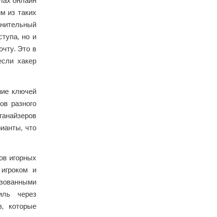
м из таких
лнительный
тупа, но и
очту. Это в
если хакер
ние ключей
ов разного
ганайзеров
ианты, что
тов игорных
 игроком и
зованными
иль через
в, которые