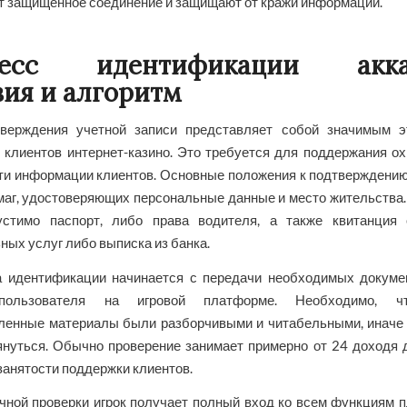
 защищенное соединение и защищают от кражи информации.
цесс идентификации аккау
вия и алгоритм
верждения учетной записи представляет собой значимым 
з клиентов интернет-казино. Это требуется для поддержания ох
ти информации клиентов. Основные положения к подтверждени
маг, удостоверяющих персональные данные и место жительства.
стимо паспорт, либо права водителя, а также квитанция
ых услуг либо выписка из банка.
 идентификации начинается с передачи необходимых докуме
пользователя на игровой платформе. Необходимо, 
ленные материалы были разборчивыми и читабельными, иначе
януться. Обычно проверение занимает примерно от 24 доходя д
занятости поддержки клиентов.
чной проверки игрок получает полный вход ко всем функциям 