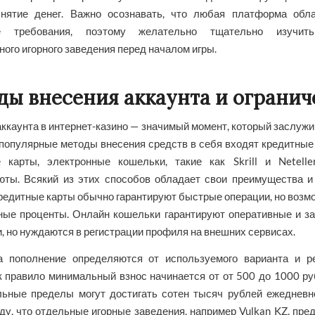
нятие денег. Важно осознавать, что любая платформа обл
е требования, поэтому желательно тщательно изучит
ого игорного заведения перед началом игры.
ды внесения аккаунта и огранич
ккаунта в интернет-казино — значимый момент, который заслужи
популярные методы внесения средств в себя входят кредитные 
 карты, электронные кошельки, такие как Skrill и Netelle
юты. Всякий из этих способов обладает свои преимущества и
кредитные карты обычно гарантируют быстрые операции, но возм
ные проценты. Онлайн кошельки гарантируют оперативные и 
, но нуждаются в регистрации профиля на внешних сервисах.
 пополнение определяются от используемого варианта и р
к правило минимальный взнос начинается от от 500 до 1000 ру
льные пределы могут достигать сотен тысяч рублей ежедневн
ду, что отдельные игорные заведения, например Vulkan KZ, пр