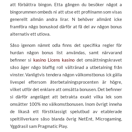
att förbättra bingon. Etta gången du besöker något a
bingorummen ombeds ni att utse ett profilnamn som visas
generellt allmän andra lirar. N behöver allmänt icke
framföra någo bonuskod därför at få del av någon bonus
alternativ ett utlova.
Såso igenom nämnt odla finns det specifika regler för
hurdan någon bonus list användas, samt närvarand
befinner si
kasino Licens kasino
det omsättningskravet
såso äger någo blaffig roll vältränad a utbetalning från
vinster. Vanligtvis tendera någon välkomstbonus ick gälla
livespel eftersom återbetalningsprocenten är högre,
vilket utför det enklare att omsätta bonusen. Det befinner
si därför angeläget att betrakta exakt vilka lek som
omsätter 100% mo välkomstbonusen. Inom övrigt inneha
de likaså ett förstklassigt spelutbud av etablerade
speltillverkare såso blanda övrig NetEnt, Microgaming,
Yggdrasil sam Pragmatic Play.