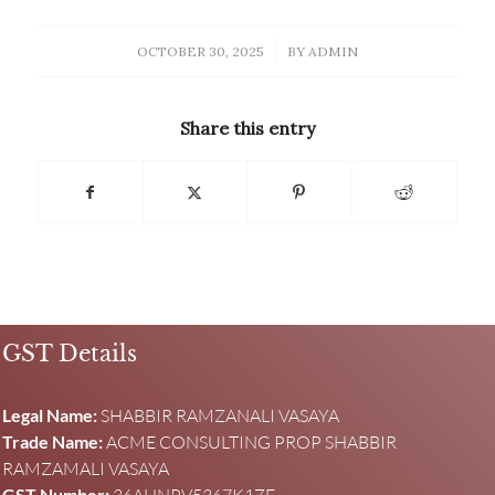
/
OCTOBER 30, 2025
BY
ADMIN
Share this entry
GST Details
Legal Name:
SHABBIR RAMZANALI VASAYA
Trade Name:
ACME CONSULTING PROP SHABBIR
RAMZAMALI VASAYA
GST Number:
36AHNPV5367K1ZF