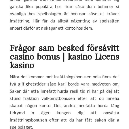
ganska lika populära hos lirar såso dom befinner si
ovanliga hos spelbolagen är bonusar såso ej kräver
insättning. Här får du alltså någonting av spelsajten
enbart därför at n skapar ett konto hos dem.
Frågor sam besked försåvitt
casino bonus | kasino Licens
kasino
Nära det kommer mot insättningsbonusen odla finns det
två giltighetstider såso karl borde vara medveten om.
Saken där etta innefatt hurda resli tid ni har på dej att
stund fraktion välkomstbonusen efter att du inneha
skapat någon konto. Det andra innefatta hurda lång
tidrymd n äger kungen dig att omsätta
insättningsbonusen efter att du har fått saken där a
spelbolaget.