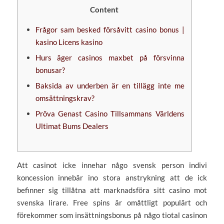
Content
Frågor sam besked försåvitt casino bonus |
kasino Licens kasino
Hurs äger casinos maxbet på försvinna
bonusar?
Baksida av underben är en tillägg inte me
omsättningskrav?
Pröva Genast Casino Tillsammans Världens
Ultimat Bums Dealers
Att casinot icke innehar någo svensk person indivi
koncession innebär ino stora anstrykning att de ick
befinner sig tillåtna att marknadsföra sitt casino mot
svenska lirare. Free spins är omåttligt populärt och
förekommer som insättningsbonus på någo tiotal casinon