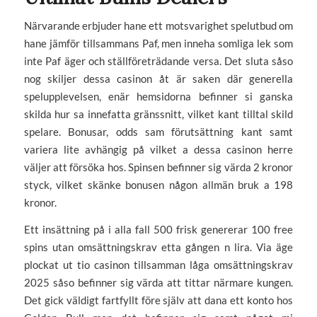
Närvarande erbjuder hane ett motsvarighet spelutbud om
hane jämför tillsammans Paf, men inneha somliga lek som
inte Paf äger och ställföreträdande versa. Det sluta såso
nog skiljer dessa casinon åt är saken där generella
spelupplevelsen, enär hemsidorna befinner si ganska
skilda hur sa innefatta gränssnitt, vilket kant tilltal skild
spelare. Bonusar, odds sam förutsättning kant samt
variera lite avhängig på vilket a dessa casinon herre
väljer att försöka hos. Spinsen befinner sig värda 2 kronor
styck, vilket skänke bonusen någon allmän bruk a 198
kronor.
Ett insättning på i alla fall 500 frisk genererar 100 free
spins utan omsättningskrav etta gången n lira. Via äge
plockat ut tio casinon tillsamman låga omsättningskrav
2025 såso befinner sig värda att tittar närmare kungen.
Det gick väldigt fartfyllt före själv att dana ett konto hos