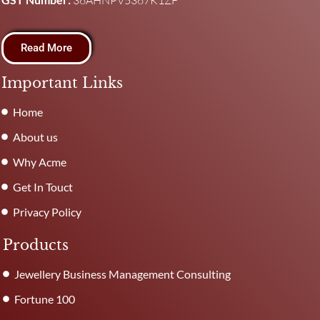
Read More
Important Links
Home
About us
Why Acme
Get In Touct
Privacy Policy
Products
Jewellery Business Management Consulting
Fortune 100