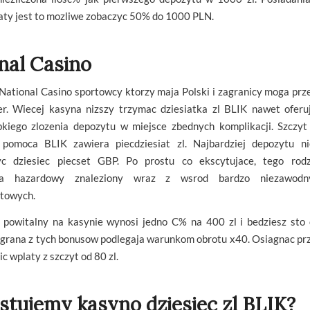
laty jest to mozliwe zobaczyc 50% do 1000 PLN.
nal Casino
 National Casino sportowcy ktorzy maja Polski i zagranicy moga prz
er. Wiecej kasyna nizszy trzymac dziesiatka zl BLIK nawet oferu
kiego zlozenia depozytu w miejsce zbednych komplikacji. Szczyt
pomoca BLIK zawiera piecdziesiat zl. Najbardziej depozytu n
yc dziesiec piecset GBP. Po prostu co ekscytujace, tego rodz
owa hazardowy znaleziony wraz z wsrod bardzo niezawodn
towych.
powitalny na kasynie wynosi jedno C% na 400 zl i bedziesz st
grana z tych bonusow podlegaja warunkom obrotu x40. Osiagnac pr
ic wplaty z szczyt od 80 zl.
estujemy kasyno dziesiec zl BLIK?