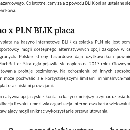
azardowego. Co istotne, ceny za a z powodu BLIK oni sa ustalane si
 bankowa.
o x PLN BLIK placa
yplata na kasyno internetowe BLIK dziesiatka PLN nie jest pom
sportowcy mogli dostepnego alternatywnych opcji zakupow w ce
granych. Polskie strony hazardowe daja uzytkownikom powini
uchBetter. Strategia pojawila sie dopiero na 2017 roku. Glownym
stowania probuje bezimienny. Na odroznieniu od innych sposob
 moze pochwalic sie korzystniejszymi limitami minimalnych/m
plat oraz niskimi prowizjami.
ernatywna opcja zyski z konta na kasyno mniejszy trzymac dziesiatk
plikacja Revolut umozliwia organizacja internetowa karta wielowalu
tawiajacy mogli uniknac wykorzystanie przewalutowania.