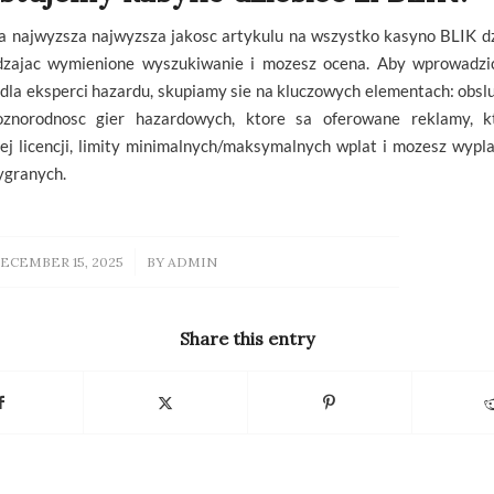
a najwyzsza najwyzsza jakosc artykulu na wszystko kasyno BLIK dzi
zajac wymienione wyszukiwanie i mozesz ocena. Aby wprowadzi
dla eksperci hazardu, skupiamy sie na kluczowych elementach: obslu
roznorodnosc gier hazardowych, ktore sa oferowane reklamy, k
ej licencji, limity minimalnych/maksymalnych wplat i mozesz wypla
granych.
/
ECEMBER 15, 2025
BY
ADMIN
Share this entry