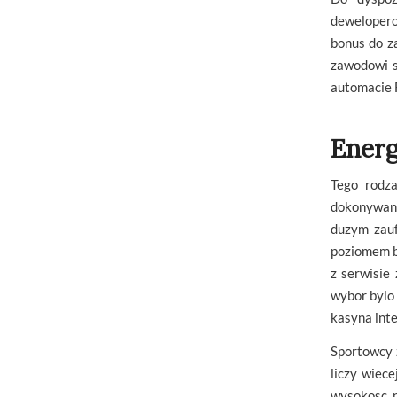
deweloper
bonus do za
zawodowi 
automacie 
Energ
Tego rodz
dokonywani
duzym zauf
poziomem be
z serwisie
wybor bylo
kasyna int
Sportowcy z
liczy wiec
wysokosc n