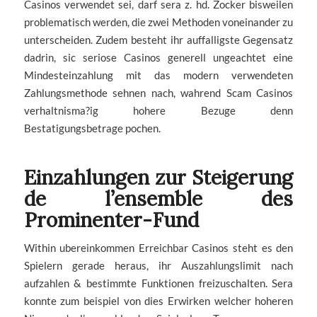
Casinos verwendet sei, darf sera z. hd. Zocker bisweilen
problematisch werden, die zwei Methoden voneinander zu
unterscheiden. Zudem besteht ihr auffalligste Gegensatz
dadrin, sic seriose Casinos generell ungeachtet eine
Mindesteinzahlung mit das modern verwendeten
Zahlungsmethode sehnen nach, wahrend Scam Casinos
verhaltnisma?ig hohere Bezuge denn
Bestatigungsbetrage pochen.
Einzahlungen zur Steigerung
de l’ensemble des
Prominenter-Fund
Within ubereinkommen Erreichbar Casinos steht es den
Spielern gerade heraus, ihr Auszahlungslimit nach
aufzahlen & bestimmte Funktionen freizuschalten. Sera
konnte zum beispiel von dies Erwirken welcher hoheren