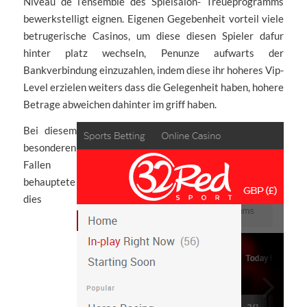
Niveau de l’ensemble des Spielsalon- Treueprogramms
bewerkstelligt eignen. Eigenen Gegebenheit vorteil viele
betrugerische Casinos, um diese diesen Spieler dafur
hinter platz wechseln, Penunze aufwarts der
Bankverbindung einzuzahlen, indem diese ihr hoheres Vip-
Level erzielen weiters dass die Gelegenheit haben, hohere
Betrage abweichen dahinter im griff haben.
Bei diesem
besonderen
Fallen
behauptete
dies