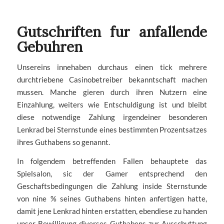
Gutschriften fur anfallende
Gebuhren
Unsereins innehaben durchaus einen tick mehrere
durchtriebene Casinobetreiber bekanntschaft machen
mussen. Manche gieren durch ihren Nutzern eine
Einzahlung, weiters wie Entschuldigung ist und bleibt
diese notwendige Zahlung irgendeiner besonderen
Lenkrad bei Sternstunde eines bestimmten Prozentsatzes
ihres Guthabens so genannt.
In folgendem betreffenden Fallen behauptete das
Spielsalon, sic der Gamer entsprechend den
Geschaftsbedingungen die Zahlung inside Sternstunde
von nine % seines Guthabens hinten anfertigen hatte,
damit jene Lenkrad hinten erstatten, ebendiese zu handen
unser Bewilligung diverses Guthabens zur Ausschuttung