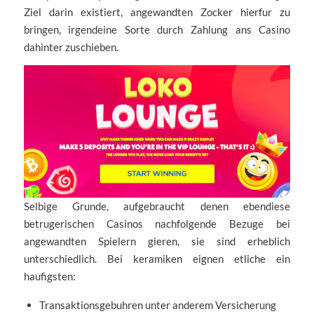
Ziel darin existiert, angewandten Zocker hierfur zu
bringen, irgendeine Sorte durch Zahlung ans Casino
dahinter zuschieben.
Selbige Grunde, aufgebraucht denen ebendiese
betrugerischen Casinos nachfolgende Bezuge bei
angewandten Spielern gieren, sie sind erheblich
unterschiedlich. Bei keramiken eignen etliche ein
haufigsten:
Transaktionsgebuhren unter anderem Versicherung