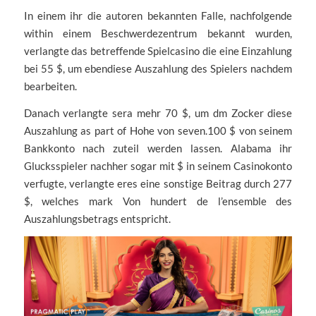
In einem ihr die autoren bekannten Falle, nachfolgende
within einem Beschwerdezentrum bekannt wurden,
verlangte das betreffende Spielcasino die eine Einzahlung
bei 55 $, um ebendiese Auszahlung des Spielers nachdem
bearbeiten.
Danach verlangte sera mehr 70 $, um dm Zocker diese
Auszahlung as part of Hohe von seven.100 $ von seinem
Bankkonto nach zuteil werden lassen. Alabama ihr
Glucksspieler nachher sogar mit $ in seinem Casinokonto
verfugte, verlangte eres eine sonstige Beitrag durch 277
$, welches mark Von hundert de l’ensemble des
Auszahlungsbetrags entspricht.