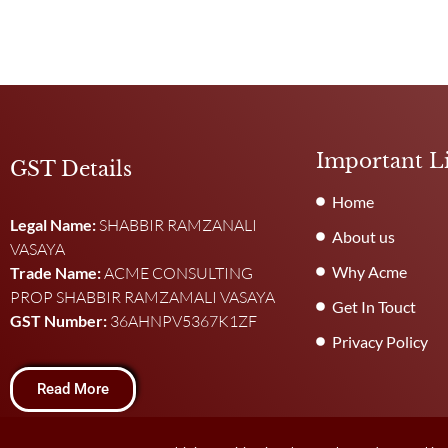
Important L
GST Details
Home
Legal Name:
SHABBIR RAMZANALI
About us
VASAYA
Why Acme
Trade Name:
ACME CONSULTING
PROP SHABBIR RAMZAMALI VASAYA
Get In Touct
GST Number:
36AHNPV5367K1ZF
Privacy Policy
Read More