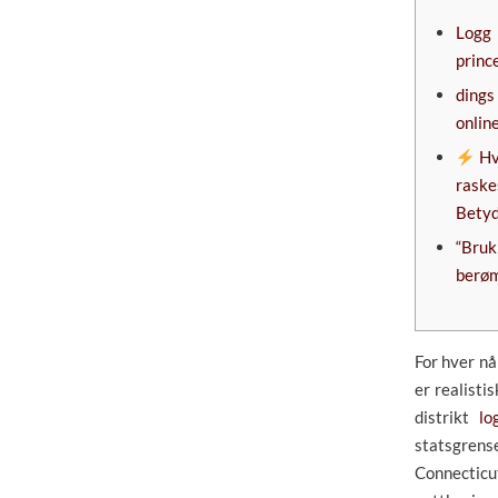
Logg
princ
dings
onlin
Hvi
rask
Betyd
“Bru
berøm
For hver nå
er realisti
distrikt
lo
statsgrens
Connecticut