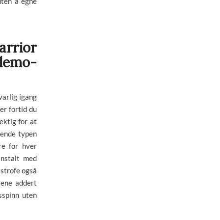
uten à egne
rrior
demo-
arlig igang
er fortid du
ektig for at
rende typen
re for hver
anstalt med
astrofe også
rene addert
sspinn uten