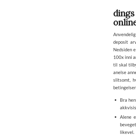
dings
onlin
Anvendelig
deposit ar
Nedsiden e
100x inni a
til skal ti
anelse anne
slitsomt, 
betingelser
Bra henv
akkvisis
Alene e
beveget
likevel.