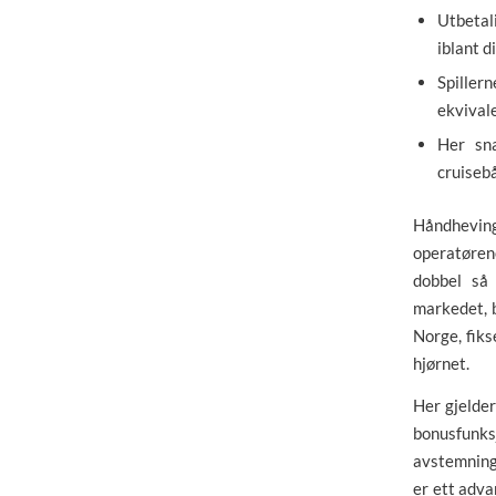
Utbetal
iblant 
Spiller
ekvivale
Her sna
cruisebå
Håndheving
operatørene
dobbel så 
markedet, b
Norge, fiks
hjørnet.
Her gjelder
bonusfunksj
avstemning,
er ett adva