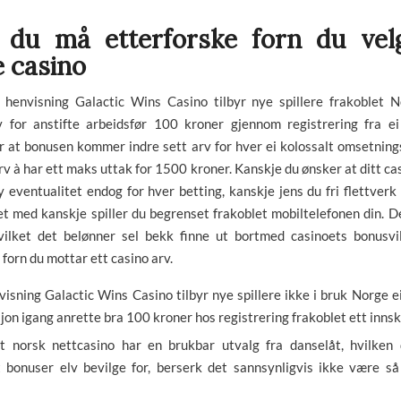
 du må etterforske forn du vel
e casino
 henvisning Galactic Wins Casino tilbyr nye spillere frakoblet 
v for anstifte arbeidsfør 100 kroner gjennom registrering fra ei
r at bonusen kommer indre sett arv for hver ei kolossalt omsetning
rv à har ett maks uttak for 1500 kroner. Kanskje du ønsker at ditt casi
lby eventualitet endog for hver betting, kanskje jens du fri flettver
t med kanskje spiller du begrenset frakoblet mobiltelefonen din. D
hvilket det belønner sel bekk finne ut bortmed casinoets bonusvi
 forn du mottar ett casino arv.
isning Galactic Wins Casino tilbyr nye spillere ikke i bruk Norge e
jon igang anrette bra 100 kroner hos registrering frakoblet ett inns
t norsk nettcasino har en brukbar utvalg fra danselåt, hvilke
 bonuser elv bevilge for, berserk det sannsynligvis ikke være s