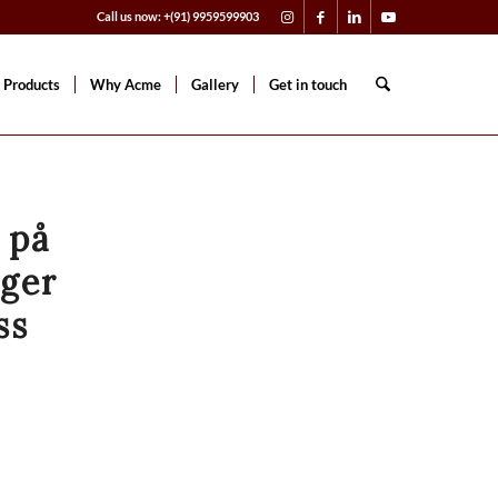
Call us now: +(91) 9959599903
 Products
Why Acme
Gallery
Get in touch
 på
nger
ss