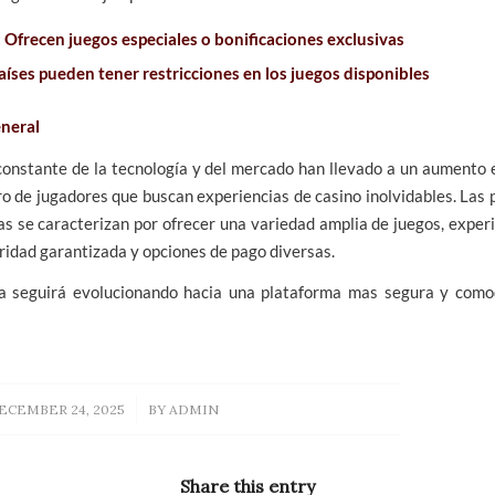
: Ofrecen juegos especiales o bonificaciones exclusivas
aíses pueden tener restricciones en los juegos disponibles
eneral
constante de la tecnología y del mercado han llevado a un aumento 
o de jugadores que buscan experiencias de casino inolvidables. Las
s se caracterizan por ofrecer una variedad amplia de juegos, exper
uridad garantizada y opciones de pago diversas.
ia seguirá evolucionando hacia una plataforma mas segura y como
/
ECEMBER 24, 2025
BY
ADMIN
Share this entry