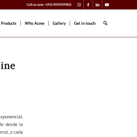
Call us now: +(91) 9959599903
 Products
Why Acme
Gallery
Get in touch
line
exponencial,
le desde la
eroz, y cada