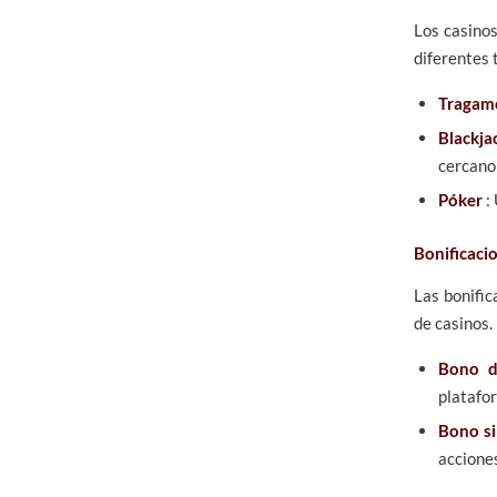
Los casinos
diferentes 
Tragam
Blackj
cercano 
Póker
:
Bonificaci
Las bonific
de casinos.
Bono d
platafo
Bono si
acciones