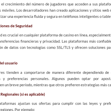
 el crecimiento del número de jugadores que acceden a sus plataf
s móviles. Los desarrolladores han creado aplicaciones y sitios web
izar una experiencia fluida y segura en teléfonos inteligentes o table
iones de Seguridad
d es crucial en cualquier plataforma de casino en línea, especialmen
ansferencias financieras y privacidad. Las plataformas más confiab
ión de datos con tecnologías como SSL/TLS y ofrecen soluciones par
el usuario
res tienden a comportarse de manera diferente dependiendo de 
ia y preferencias personales. Algunos pueden optar por apost
en un breve período, mientras que otros prefieren estrategias más c
 Regionales (si es aplicable)
ataformas ajustan sus ofertas para cumplir con las leyes y pref
regiones. Por ejemplo: