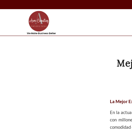
Mej
La Mejor E
En la actua
con millon
comodidad d