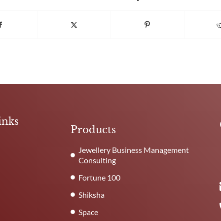
inks
Products
Jewellery Business Management
Consulting
Fortune 100
Shiksha
Space