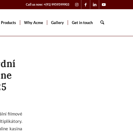
Call us now: +(91) 9959599903
 Products
Why Acme
Gallery
Get in touch
rdní
ine
25
lní filmové
iplikátory.
line kasina