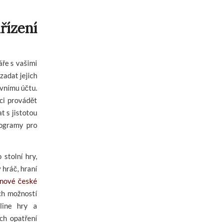
řízení
ře s vašimi
zadat jejich
ovnímu účtu.
ci provádět
t s jistotou
rogramy pro
 stolní hry,
 hráč, hraní
nové české
ch možností
line hry a
ch opatření