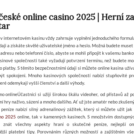
české online casino 2025 | Herní za
tar
 v internetovém kasinu vždy zahrnuje vyplnění jednoduchého formulá
daji a získáte skvělé uživatelské jméno a heslo. Možná budete muset 
adresu nebo telefonní číslo, abyste se mohli připojit k vašemu bank
sinové společnosti také vyžadují potvrzení termínu, než budete mo
 platby. S těmito bezpečnostními údaji si můžete online kasina užíva
ýt spokojeni. Mnoho kasinových společností nabízí stupňovité p
teré odemykají vyšší členství a další výhody.
Účastníci si užijí širokou škálu videoher, od přístavů až po
ní hry naživo, sázení a mnoho dalšího. Ať už jste amatér nebo zkušený
peníze nabízí silný adrenalinový zážitek, který si můžete užít jak
ino 2025
online, tak v kamenných kasinech. S množstvím dostupný
i znát všechny aspekty hraní o skutečné peníze, nejlepší on
ější platební tipy. Porovnáním různých možností a zajištěním vše