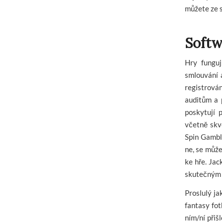
můžete ze 
Softw
Hry funguj
smlouvání a
registrová
auditům a 
poskytují 
včetně skv
Spin Gambli
ne, se může
ke hře. Ja
skutečným
Proslulý ja
fantasy fot
ním/ní přišl