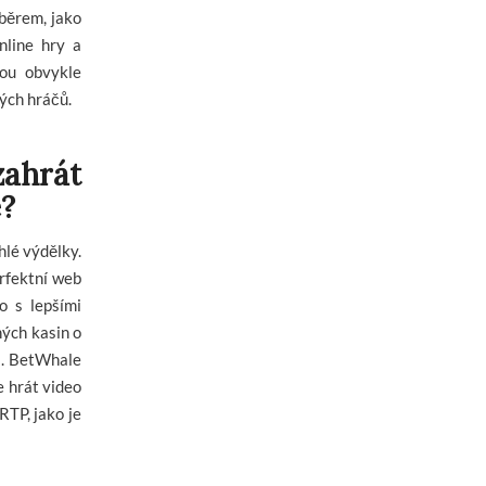
ýběrem, jako
nline hry a
sou obvykle
ných hráčů.
zahrát
e?
hlé výdělky.
erfektní web
o s lepšími
ných kasin o
mi. BetWhale
e hrát video
RTP, jako je