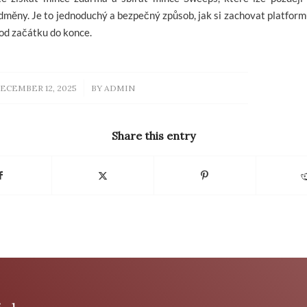
měny. Je to jednoduchý a bezpečný způsob, jak si zachovat platfor
od začátku do konce.
/
ECEMBER 12, 2025
BY
ADMIN
Share this entry