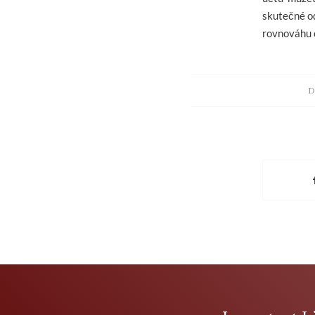
skutečné od
rovnováhu 
D