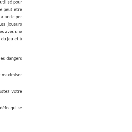
tilisé pour
e peut être
à anticiper
Les joueurs
ges avec une
 du jeu et à
les dangers
r maximiser
stez votre
défis qui se