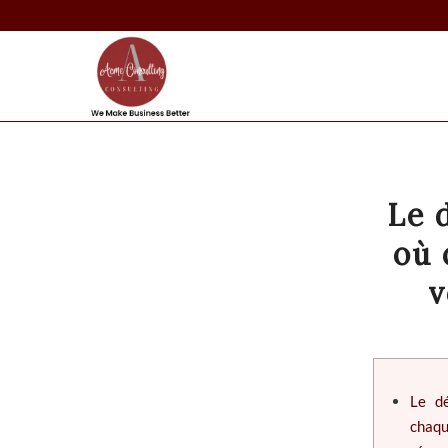
Le 
où 
v
Le dé
chaq