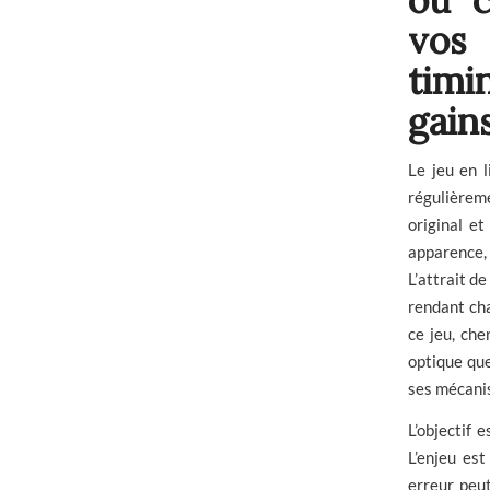
vos
timi
gains
Le jeu en 
régulièrem
original e
apparence, 
L’attrait d
rendant ch
ce jeu, che
optique qu
ses mécanis
L’objectif 
L’enjeu es
erreur peut