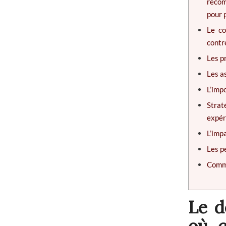
récom
pour 
Le c
contr
Les p
Les a
L’imp
Stra
expér
L’imp
Les p
Comme
Le d
où c