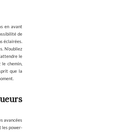
as en avant
ssibilité de
ns éclairées.
s. N’oubliez
’attendre le
 le chemin,
prit que la
 moment.
ueurs
ies avancées
t les power-