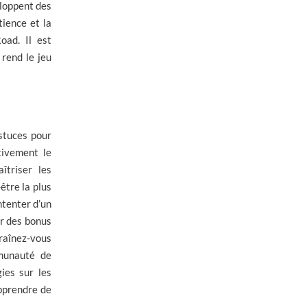
eloppent des
tience et la
oad. Il est
 rend le jeu
stuces pour
tivement le
îtriser les
être la plus
ntenter d’un
er des bonus
raînez-vous
mmunauté de
ies sur les
apprendre de