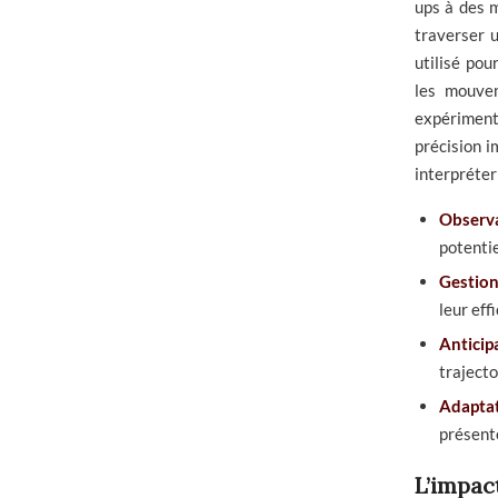
ups à des 
traverser 
utilisé po
les mouvem
expérimenté
précision i
interpréter
Observa
potentie
Gestion
leur effi
Anticip
traject
Adaptat
présent
L’impac