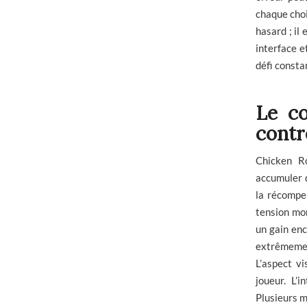
chaque cho
hasard ; il
interface e
défi consta
Le c
contr
Chicken Ro
accumuler d
la récompe
tension mon
un gain enc
extrêmement
L’aspect vi
joueur. L’
Plusieurs m