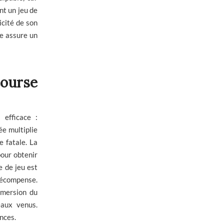
t un jeu de
icité de son
te assure un
ourse
 efficace :
ée multiplie
 fatale. La
pour obtenir
e de jeu est
 récompense.
immersion du
eaux venus.
ences.