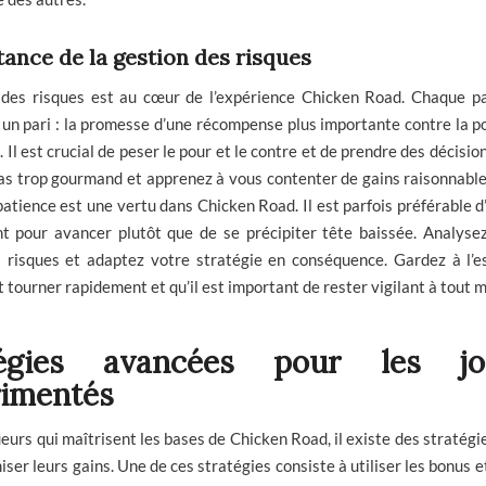
tance de la gestion des risques
 des risques est au cœur de l’expérience Chicken Road. Chaque p
un pari : la promesse d’une récompense plus importante contre la po
 Il est crucial de peser le pour et le contre et de prendre des décisio
s trop gourmand et apprenez à vous contenter de gains raisonnable
patience est une vertu dans Chicken Road. Il est parfois préférable d
 pour avancer plutôt que de se précipiter tête baissée. Analysez
s risques et adaptez votre stratégie en conséquence. Gardez à l’es
 tourner rapidement et qu’il est important de rester vigilant à tout
tégies avancées pour les jo
imentés
ueurs qui maîtrisent les bases de Chicken Road, il existe des stratég
ser leurs gains. Une de ces stratégies consiste à utiliser les bonus e