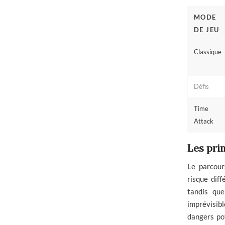
MODE
DE JEU
Classique
Défis
Time
Attack
Les pri
Le parcour
risque dif
tandis que
imprévisibl
dangers pot