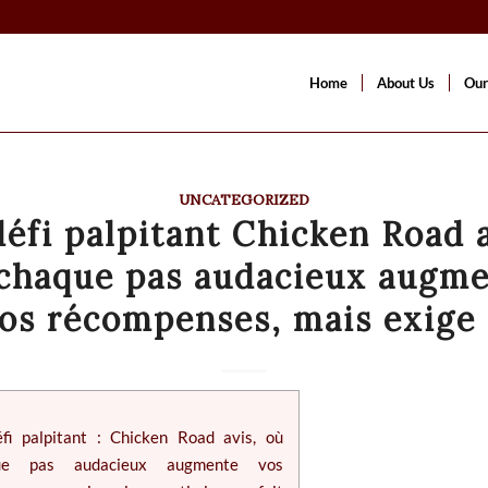
Home
About Us
Our
UNCATEGORIZED
défi palpitant Chicken Road a
chaque pas audacieux augm
os récompenses, mais exige
fi palpitant : Chicken Road avis, où
ue pas audacieux augmente vos