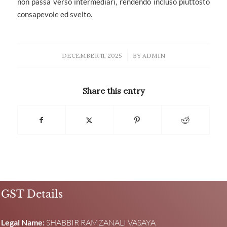
non passa verso intermediari, rendendo incluso piuttosto
consapevole ed svelto.
/
DECEMBER 11, 2025
BY
ADMIN
Share this entry
GST Details
Legal Name:
SHABBIR RAMZANALI VASAYA