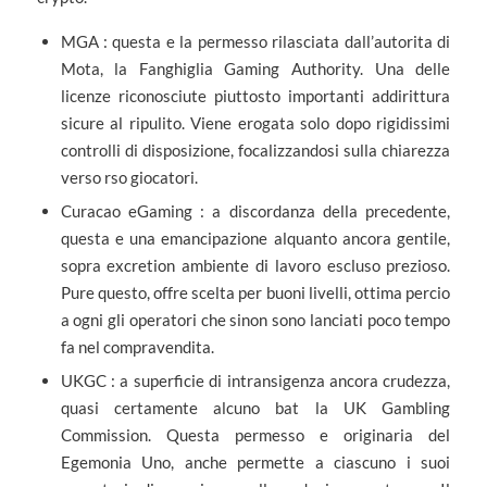
MGA : questa e la permesso rilasciata dall’autorita di
Mota, la Fanghiglia Gaming Authority. Una delle
licenze riconosciute piuttosto importanti addirittura
sicure al ripulito. Viene erogata solo dopo rigidissimi
controlli di disposizione, focalizzandosi sulla chiarezza
verso rso giocatori.
Curacao eGaming : a discordanza della precedente,
questa e una emancipazione alquanto ancora gentile,
sopra excretion ambiente di lavoro escluso prezioso.
Pure questo, offre scelta per buoni livelli, ottima percio
a ogni gli operatori che sinon sono lanciati poco tempo
fa nel compravendita.
UKGC : a superficie di intransigenza ancora crudezza,
quasi certamente alcuno bat la UK Gambling
Commission. Questa permesso e originaria del
Egemonia Uno, anche permette a ciascuno i suoi