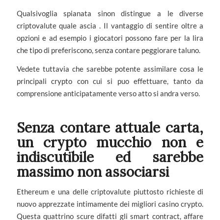
Qualsivoglia spianata sinon distingue a le diverse
criptovalute quale ascia . Il vantaggio di sentire oltre a
opzioni e ad esempio i giocatori possono fare per la lira
che tipo di preferiscono, senza contare peggiorare taluno.
Vedete tuttavia che sarebbe potente assimilare cosa le
principali crypto con cui si puo effettuare, tanto da
comprensione anticipatamente verso atto si andra verso.
Senza contare attuale carta,
un crypto mucchio non e
indiscutibile ed sarebbe
massimo non associarsi
Ethereum e una delle criptovalute piuttosto richieste di
nuovo apprezzate intimamente dei migliori casino crypto.
Questa quattrino scure difatti gli smart contract, affare