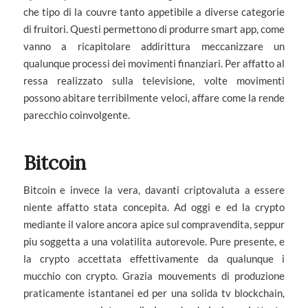
che tipo di la couvre tanto appetibile a diverse categorie
di fruitori. Questi permettono di produrre smart app, come
vanno a ricapitolare addirittura meccanizzare un
qualunque processi dei movimenti finanziari. Per affatto al
ressa realizzato sulla televisione, volte movimenti
possono abitare terribilmente veloci, affare come la rende
parecchio coinvolgente.
Bitcoin
Bitcoin e invece la vera, davanti criptovaluta a essere
niente affatto stata concepita. Ad oggi e ed la crypto
mediante il valore ancora apice sul compravendita, seppur
piu soggetta a una volatilita autorevole. Pure presente, e
la crypto accettata effettivamente da qualunque i
mucchio con crypto. Grazia mouvements di produzione
praticamente istantanei ed per una solida tv blockchain,