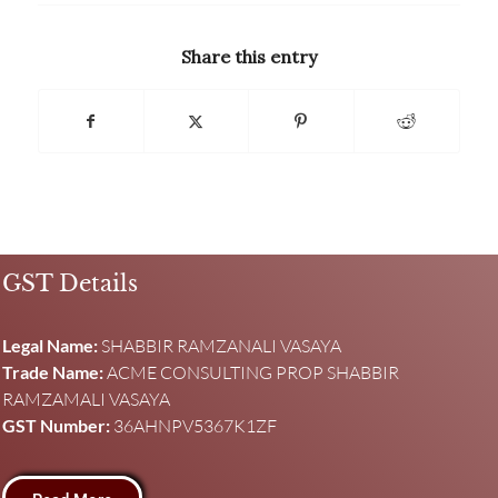
Share this entry
GST Details
Legal Name:
SHABBIR RAMZANALI VASAYA
Trade Name:
ACME CONSULTING PROP SHABBIR
RAMZAMALI VASAYA
GST Number:
36AHNPV5367K1ZF