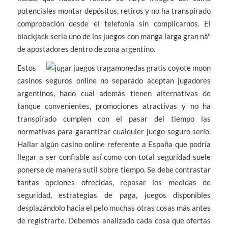
potenciales montar depósitos, retiros y no ha transpirado
comprobación desde el telefonía sin complicarnos. El
blackjack serí­a uno de los juegos con manga larga gran nâº
de apostadores dentro de zona argentino.
Estos
casinos seguros online no separado aceptan jugadores
argentinos, hado cual además tienen alternativas de
tanque convenientes, promociones atractivas y no ha
transpirado cumplen con el pasar del tiempo las
normativas para garantizar cualquier juego seguro serio.
Hallar algún casino online referente a España que podrí­a
llegar a ser confiable así­ como con total seguridad suele
ponerse de manera sutil sobre tiempo. Se debe contrastar
tantas opciones ofrecidas, repasar los medidas de
seguridad, estrategias de paga, juegos disponibles
desplazándolo hacia el pelo muchas otras cosas más antes
de registrarte. Debemos analizado cada cosa que ofertas