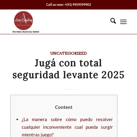
Call us now: +(91) 9959599903
UNCATEGORIZED
Jugá con total
seguridad levante 2025
Content
¿La manera sobre cómo puedo resolver
cualquier inconveniente cual pueda surgir
mientras juego?