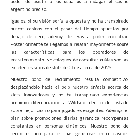
poder de asistir a los usuarios a indagar el casino
argentino preciso.
Iguales, si su visión serí­a la opuesta y no ha transpirado
buscás casinos con el pasar del tiempo apuestas por
debajo de cero, ademí¡s los vas a poder encontrar.
Posteriormente te llegamos a relatar mayormente sobre
las características para los operadores de
entretenimiento. No coloques de consultar cuáles son las
excelentes sitios de slots de Chile acerca de 2025.
Nuestro bono de recibimiento resulta competitivo,
desplazándolo hacia el pelo nuestro énfasis acerca de
slots innovadores y no ha transpirado experiencias
premium diferenciación a Wildsino dentro del listado
sobre mejor casino para jugadores exigentes. Ademí¡s, el
plan sobre promociones diarias garantiza recompensas
constantes en personas dinámicos. Nuestro bono de
recibo es uno para los más generosos entre casinos