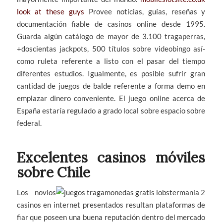
look at these guys
Provee noticias, guías, reseñas y
documentación fiable de casinos online desde 1995.
Guarda algún catálogo de mayor de 3.100 tragaperras,
+doscientas jackpots, 500 títulos sobre videobingo así­
como ruleta referente a listo con el pasar del tiempo
diferentes estudios. Igualmente, es posible sufrir gran
cantidad de juegos de balde referente a forma demo en
emplazar dinero conveniente. El juego online acerca de
España estaría regulado a grado local sobre espacio sobre
federal.
Excelentes casinos móviles
sobre Chile
Los novios
casinos en internet presentados resultan plataformas de
fiar que poseen una buena reputación dentro del mercado