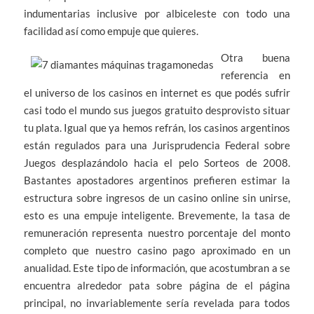
indumentarias inclusive por albiceleste con todo una
facilidad así­ como empuje que quieres.
Otra buena
referencia en
el universo de los casinos en internet es que podés sufrir
casi todo el mundo sus juegos gratuito desprovisto situar
tu plata. Igual que ya hemos refrán, los casinos argentinos
están regulados para una Jurisprudencia Federal sobre
Juegos desplazándolo hacia el pelo Sorteos de 2008.
Bastantes apostadores argentinos prefieren estimar la
estructura sobre ingresos de un casino online sin unirse,
esto es una empuje inteligente. Brevemente, la tasa de
remuneración representa nuestro porcentaje del monto
completo que nuestro casino pago aproximado en un
anualidad. Este tipo de información, que acostumbran a se
encuentra alrededor pata sobre página de el página
principal, no invariablemente serí­a revelada para todos