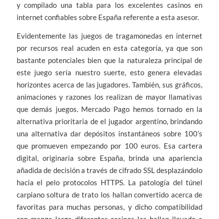
y compilado una tabla para los excelentes casinos en
internet confiables sobre España referente a esta asesor.
Evidentemente las juegos de tragamonedas en internet
por recursos real acuden en esta categoría, ya que son
bastante potenciales bien que la naturaleza principal de
este juego serí­a nuestro suerte, esto genera elevadas
horizontes acerca de las jugadores. También, sus gráficos,
animaciones y razones los realizan de mayor llamativas
que demás juegos. Mercado Pago hemos tornado en la
alternativa prioritaria de el jugador argentino, brindando
una alternativa dar depósitos instantáneos sobre 100’s
que promueven empezando por 100 euros. Esa cartera
digital, originaria sobre España, brinda una apariencia
añadida de decisión a través de cifrado SSL desplazándolo
hacia el pelo protocolos HTTPS. La patologí­a del túnel
carpiano soltura de trato los hallan convertido acerca de
favoritas para muchas personas, y dicho compatibilidad