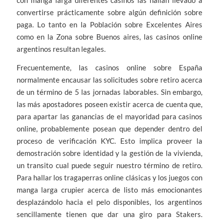
con manga larga diferentes casinos las hallan llevado a
convertirse prácticamente sobre algún definición sobre
paga. Lo tanto en la Población sobre Excelentes Aires
como en la Zona sobre Buenos aires, las casinos online
argentinos resultan legales.
Frecuentemente, las casinos online sobre España
normalmente encausar las solicitudes sobre retiro acerca
de un término de 5 las jornadas laborables. Sin embargo,
las más apostadores poseen existir acerca de cuenta que,
para apartar las ganancias de el mayoridad para casinos
online, probablemente posean que depender dentro del
proceso de verificación KYC. Esto implica proveer la
demostración sobre identidad y la gestión de la vivienda,
un transito cual puede seguir nuestro término de retiro.
Para hallar los tragaperras online clásicas y los juegos con
manga larga crupier acerca de listo más emocionantes
desplazándolo hacia el pelo disponibles, los argentinos
sencillamente tienen que dar una giro para Stakers.