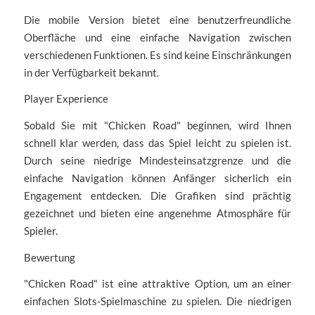
Die mobile Version bietet eine benutzerfreundliche
Oberfläche und eine einfache Navigation zwischen
verschiedenen Funktionen. Es sind keine Einschränkungen
in der Verfügbarkeit bekannt.
Player Experience
Sobald Sie mit "Chicken Road" beginnen, wird Ihnen
schnell klar werden, dass das Spiel leicht zu spielen ist.
Durch seine niedrige Mindesteinsatzgrenze und die
einfache Navigation können Anfänger sicherlich ein
Engagement entdecken. Die Grafiken sind prächtig
gezeichnet und bieten eine angenehme Atmosphäre für
Spieler.
Bewertung
"Chicken Road" ist eine attraktive Option, um an einer
einfachen Slots-Spielmaschine zu spielen. Die niedrigen