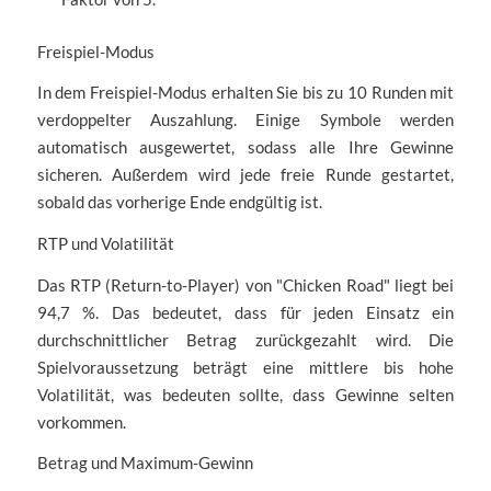
Freispiel-Modus
In dem Freispiel-Modus erhalten Sie bis zu 10 Runden mit
verdoppelter Auszahlung. Einige Symbole werden
automatisch ausgewertet, sodass alle Ihre Gewinne
sicheren. Außerdem wird jede freie Runde gestartet,
sobald das vorherige Ende endgültig ist.
RTP und Volatilität
Das RTP (Return-to-Player) von "Chicken Road" liegt bei
94,7 %. Das bedeutet, dass für jeden Einsatz ein
durchschnittlicher Betrag zurückgezahlt wird. Die
Spielvoraussetzung beträgt eine mittlere bis hohe
Volatilität, was bedeuten sollte, dass Gewinne selten
vorkommen.
Betrag und Maximum-Gewinn