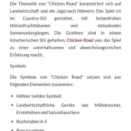
Die Thematik von "Chicken Road" konzentriert sich auf
Landwirtschaft und die Jagd nach Hühnern. Das Spiel ist
im Country-Stil gestaltet, mit farbenfrohen
Hülsenfruchtbäumen und einladenden
Sonnenuntergängen. Die Grafiken sind in einem
künstlerischen Stil gehalten,
Chicken Road
was das Spiel
zu einer unterhaltsamen und abwechslungsreichen
Erfahrung macht.
Symbols
Die Symbole von "Chicken Road" setzen sich aus
folgenden Elementen zusammen:
Hühner (wildes Symbol)
Landwirtschaftliche Geräte wie Mähdrescher,
Erntehülsen und Saisonhaustiere
Buchstaben A-5
Bonussymbole