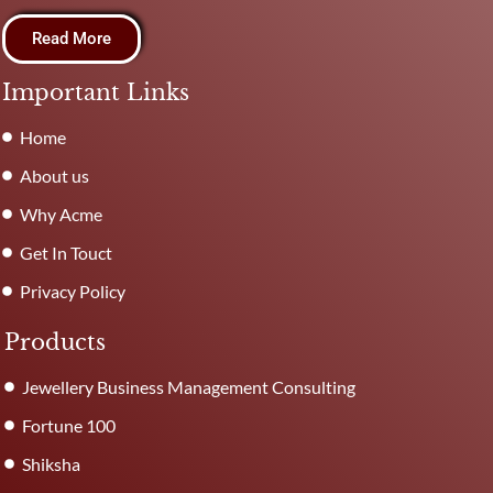
Read More
Important Links
Home
About us
Why Acme
Get In Touct
Privacy Policy
Products
Jewellery Business Management Consulting
Fortune 100
Shiksha