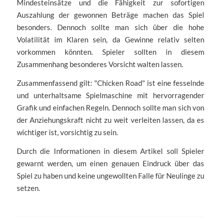
Mindesteinsätze und die Fähigkeit zur sofortigen
Auszahlung der gewonnen Beträge machen das Spiel
besonders. Dennoch sollte man sich über die hohe
Volatilität im Klaren sein, da Gewinne relativ selten
vorkommen könnten. Spieler sollten in diesem
Zusammenhang besonderes Vorsicht walten lassen.
Zusammenfassend gilt: "Chicken Road" ist eine fesselnde
und unterhaltsame Spielmaschine mit hervorragender
Grafik und einfachen Regeln. Dennoch sollte man sich von
der Anziehungskraft nicht zu weit verleiten lassen, da es
wichtiger ist, vorsichtig zu sein.
Durch die Informationen in diesem Artikel soll Spieler
gewarnt werden, um einen genauen Eindruck über das
Spiel zu haben und keine ungewollten Falle für Neulinge zu
setzen.