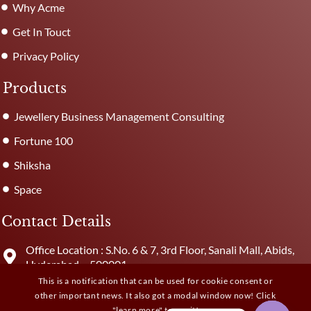
Why Acme
Get In Touct
Privacy Policy
Products
Jewellery Business Management Consulting
Fortune 100
Shiksha
Space
Contact Details
Office Location : S.No. 6 & 7, 3rd Floor, Sanali Mall, Abids,
Hyderabad – 500001
This is a notification that can be used for cookie consent or
shabbir@acmeconsulting.asia
other important news. It also got a modal window now! Click
"learn more" to see it!