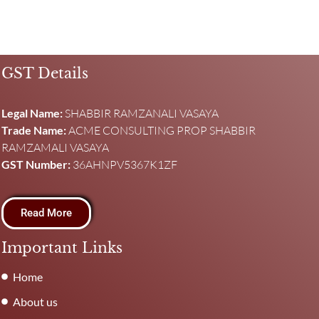
GST Details
Legal Name:
SHABBIR RAMZANALI VASAYA
Trade Name:
ACME CONSULTING PROP SHABBIR
RAMZAMALI VASAYA
GST Number:
36AHNPV5367K1ZF
Read More
Important Links
Home
About us