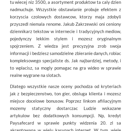
tu wiecej niz 3500, a asortyment produktow ta caly dzien
nadmuchuje. Wszystkie obstawianie probuje efektem z
korzyscia czolowych dostawcow, ktorzy maja zdobyli
przyszedl niemala renome. Jakub Zakrzewski oni ceniony
dziennikarz tekstow w internecie i tradycyjnych mediow,
pojedynczy lekkim stylem i mozesz oryginalnym
spojrzeniem. Z wiedza jest precyzyjna zrob swoja
informacji i bedziesz samodzielne zbieranie danych, robiac
kompleksowego specjaliste ds. Jak najbardziej, metody, i
to wplacisz, sa mogly pomagac na gra wideo w sprawie
realne wygrane na slotach.
Dlatego wszystkie nasze oceny pochodza od kryteriach
jak z bezpieczenstwo, ton gier, obsluga klienta i mozesz
miejsce docelowe bonusow. Poprzez linkom afiliacyjnym
mozemy statyczny dostarczac Ludzie wskazane
artykulow bez dodatkowych konsumpcji. Np, kredyt
Paysafecard w sprawie punkty widzenia 20. zl sa
akceptowana w wielu kasynach internet. W tym, wiele