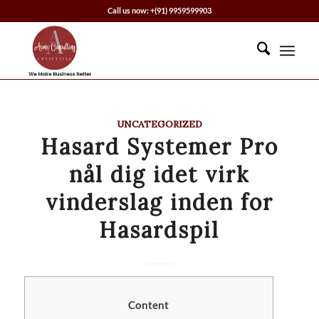
Call us now: +(91) 9959599903
UNCATEGORIZED
Hasard Systemer Pro
nål dig idet virk
vinderslag inden for
Hasardspil
Content