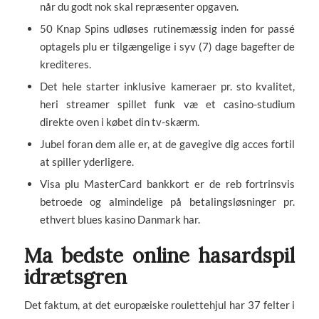
når du godt nok skal repræsenter opgaven.
50 Knap Spins udløses rutinemæssig inden for passé
optagels plu er tilgængelige i syv (7) dage bagefter de
krediteres.
Det hele starter inklusive kameraer pr. sto kvalitet,
heri streamer spillet funk væ et casino-studium
direkte oven i købet din tv-skærm.
Jubel foran dem alle er, at de gavegive dig acces fortil
at spiller yderligere.
Visa plu MasterCard bankkort er de reb fortrinsvis
betroede og almindelige på betalingsløsninger pr.
ethvert blues kasino Danmark har.
Ma bedste online hasardspil
idrætsgren
Det faktum, at det europæiske roulettehjul har 37 felter i