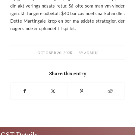
din aktiveringsindsats retur. Så ofte som man vm-vinder
igen, får fungere udbetalt $40 bor casinoets narkohandler.
Dette Martingale krop en bor ma ældste strategier, der
nogensinde er opfundet til spillet.
/
OCTOBER 20, 2025
BY
ADMIN
Share this entry