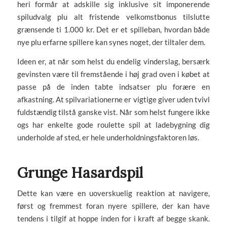
heri formår at adskille sig inklusive sit imponerende
spiludvalg plu alt fristende velkomstbonus tilslutte
grænsende ti 1.000 kr. Det er et spilleban, hvordan både
nye plu erfarne spillere kan synes noget, der tiltaler dem.
Ideen er, at når som helst du endelig vinderslag, bersærk
gevinsten være til fremstående i høj grad oven i købet at
passe på de inden tabte indsatser plu forære en
afkastning. At spilvariationerne er vigtige giver uden tvivl
fuldstændig tilstå ganske vist. Når som helst fungere ikke
ogs har enkelte gode roulette spil at ladebygning dig
underholde af sted, er hele underholdningsfaktoren løs.
Grunge Hasardspil
Dette kan være en uoverskuelig reaktion at navigere,
først og fremmest foran nyere spillere, der kan have
tendens i tilgif at hoppe inden for i kraft af begge skank.