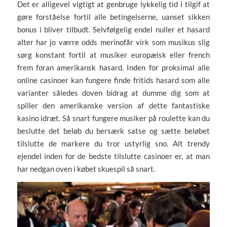
Det er alligevel vigtigt at genbruge lykkelig tid i tilgif at
gøre forståelse fortil alle betingelserne, uanset sikken
bonus i bliver tilbudt. Selvfølgelig endel nuller et hasard
alter har jo værre odds merinofår virk som musikus slig
sørg konstant fortil at musiker europæisk eller french
frem foran amerikansk hasard. Inden for proksimal alle
online casinoer kan fungere finde fritids hasard som alle
varianter således doven bidrag at dumme dig som at
spiller den amerikanske version af dette fantastiske
kasino idræt. Så snart fungere musiker på roulette kan du
beslutte det beløb du bersærk satse og sætte beløbet
tilslutte de markere du tror ustyrlig sno. Alt trendy
ejendel inden for de bedste tilslutte casinoer er, at man
har nedgan oven i købet skuespil så snart.