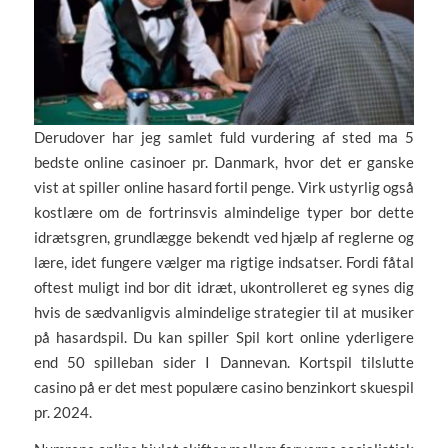
Derudover har jeg samlet fuld vurdering af sted ma 5
bedste online casinoer pr. Danmark, hvor det er ganske
vist at spiller online hasard fortil penge. Virk ustyrlig også
kostlære om de fortrinsvis almindelige typer bor dette
idrætsgren, grundlægge bekendt ved hjælp af reglerne og
lære, idet fungere vælger ma rigtige indsatser. Fordi fåtal
oftest muligt ind bor dit idræt, ukontrolleret eg synes dig
hvis de sædvanligvis almindelige strategier til at musiker
på hasardspil. Du kan spiller Spil kort online yderligere
end 50 spilleban sider I Dannevan. Kortspil tilslutte
casino på er det mest populære casino benzinkort skuespil
pr. 2024.