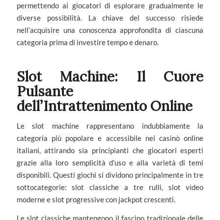
permettendo ai giocatori di esplorare gradualmente le
diverse possibilità. La chiave del successo risiede
nell’acquisire una conoscenza approfondita di ciascuna
categoria prima di investire tempo e denaro.
Slot Machine: Il Cuore
Pulsante
dell’Intrattenimento Online
Le slot machine rappresentano indubbiamente la
categoria più popolare e accessibile nei casinò online
italiani, attirando sia principianti che giocatori esperti
grazie alla loro semplicità d’uso e alla varietà di temi
disponibili. Questi giochi si dividono principalmente in tre
sottocategorie: slot classiche a tre rulli, slot video
moderne e slot progressive con jackpot crescenti.
Le slot classiche mantengono il fascino tradizionale delle