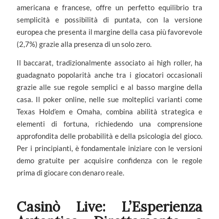
americana e francese, offre un perfetto equilibrio tra
semplicità e possibilità di puntata, con la versione
europea che presenta il margine della casa più favorevole
(2,7%) grazie alla presenza di un solo zero.
Il baccarat, tradizionalmente associato ai high roller, ha
guadagnato popolarità anche tra i giocatori occasionali
grazie alle sue regole semplici e al basso margine della
casa. Il poker online, nelle sue molteplici varianti come
Texas Hold’em e Omaha, combina abilità strategica e
elementi di fortuna, richiedendo una comprensione
approfondita delle probabilità e della psicologia del gioco.
Per i principianti, è fondamentale iniziare con le versioni
demo gratuite per acquisire confidenza con le regole
prima di giocare con denaro reale.
Casinò Live: L’Esperienza