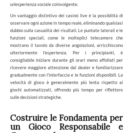
un’esperienza sociale coinvolgente.
Un vantaggio distintivo dei casinò live è la possibilità di
osservare ogni azione in tempo reale, eliminando qualsiasi
dubbio sulla casualità dei risultati. Le puntate laterali e le
funzioni speciali, come le molteplici telecamere che
mostrano il tavolo da diverse angolazioni, arricchiscono
ulteriormente l’esperienza. Per i principianti, è
consigliabile iniziare durante gli orari meno affollati per
ricevere maggiore attenzione dal dealer e familiarizzare
gradualmente con l’interfaccia e le funzioni disponibili. La
velocità di gioco è generalmente più lenta rispetto ai
giochi automatizzati, offrendo più tempo per riflettere
sulle decisioni strategiche.
Costruire le Fondamenta per
un Gioco Responsabile e