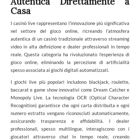
Autentica Direttamente a
Casa
I casinò live rappresentano l’innovazione più significativa
nel settore del gioco online, ricreando l’atmosfera
autentica di un casinò tradizionale attraverso streaming
video in alta definizione e dealer professionali in tempo
reale. Questa categoria ha rivoluzionato l’esperienza di
gioco online, eliminando la percezione di artificialità
spesso associata ai giochi digitali automatizzati.
I giochi live più popolari includono blackjack, roulette,
baccarat e game show innovativi come Dream Catcher e
Monopoly Live. La tecnologia OCR (Optical Character
Recognition) garantisce che ogni carta distribuita e ogni
numero estratto vengano riconosciuti automaticamente,
assicurando trasparenza e affidabilità. I dealer
professionali, spesso multilingue, interagiscono con i
giocatori attraverso chat in tempo reale, creando