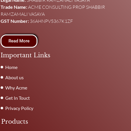
SHABBIR RAMZANALI VASAYA
Trade Name:
ACME CONSULTING PROP SHABBIR
RAMZAMALI VASAYA
GST Number:
36AHNPV5367K1ZF
Read More
Important Links
Home
About us
Why Acme
Get In Touct
Privacy Policy
Products