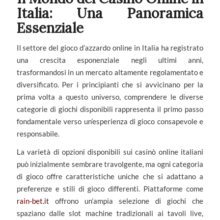
Italia: Una Panoramica
Essenziale
Il settore del gioco d’azzardo online in Italia ha registrato
una crescita esponenziale negli ultimi anni,
trasformandosi in un mercato altamente regolamentato e
diversificato. Per i principianti che si avvicinano per la
prima volta a questo universo, comprendere le diverse
categorie di giochi disponibili rappresenta il primo passo
fondamentale verso un’esperienza di gioco consapevole e
responsabile.
La varietà di opzioni disponibili sui casinò online italiani
può inizialmente sembrare travolgente, ma ogni categoria
di gioco offre caratteristiche uniche che si adattano a
preferenze e stili di gioco differenti. Piattaforme come
rain-bet.it
offrono un’ampia selezione di giochi che
spaziano dalle slot machine tradizionali ai tavoli live,