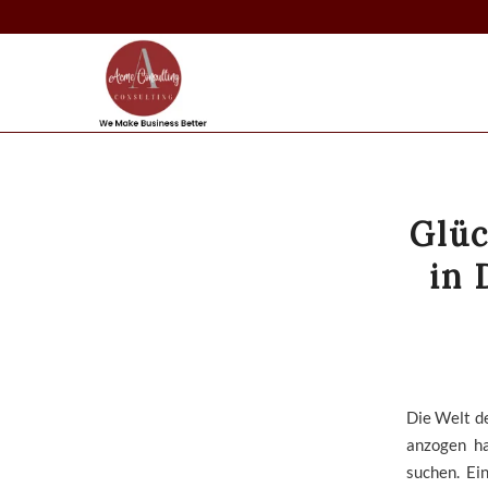
Glüc
in 
Die Welt d
anzogen ha
suchen. Ei