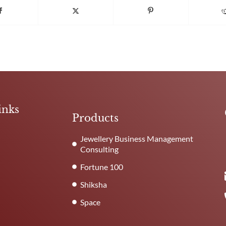
inks
Products
Jewellery Business Management
Consulting
Fortune 100
Shiksha
Space