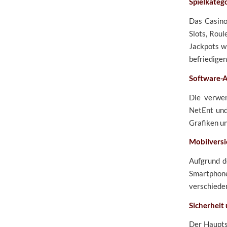
Spielkateg
Das Casino
Slots, Roul
Jackpots w
befriedigen
Software-A
Die verwe
NetEnt und
Grafiken un
Mobilvers
Aufgrund d
Smartphon
verschieden
Sicherheit
Der Hauptsi