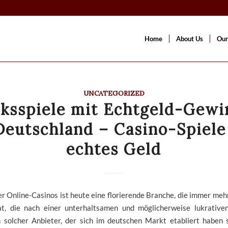
Home
About Us
Our
UNCATEGORIZED
ksspiele mit Echtgeld-Gew
Deutschland – Casino-Spiele
echtes Geld
er Online-Casinos ist heute eine florierende Branche, die immer me
t, die nach einer unterhaltsamen und möglicherweise lukrative
n solcher Anbieter, der sich im deutschen Markt etabliert haben so