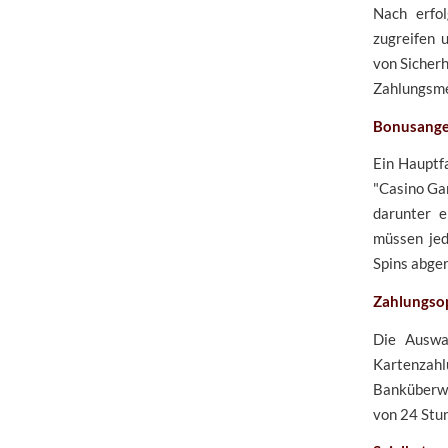
Nach erfol
zugreifen 
von Sicherh
Zahlungsm
Bonusang
Ein Hauptfa
"Casino Ga
darunter 
müssen jed
Spins abge
Zahlungso
Die Auswah
Kartenzah
Banküberwe
von 24 Stu