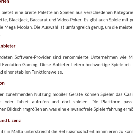
orien
 bietet eine breite Palette an Spielen aus verschiedenen Kategorie
ette, Blackjack, Baccarat und Video-Poker. Es gibt auch Spiele mit 
ie Mega Moolah. Die Auswahl ist umfangreich genug, um die meisten
.
nbieter
ndeten Software-Provider sind renommierte Unternehmen wie Mi
 Evolution Gaming. Diese Anbieter liefern hochwertige Spiele mit 
d einer stabilen Funktionsweise.
ion
er zunehmenden Nutzung mobiler Geräte können Spieler das Cas
e oder Tablet aufrufen und dort spielen. Die Plattform pass
en Bildschirmgrößen an, was eine einwandfreie Spielerfahrung ermö
 und Lizenz
tz in Malta unterstreicht die Betrugsmöglicheit minimieren zu könn