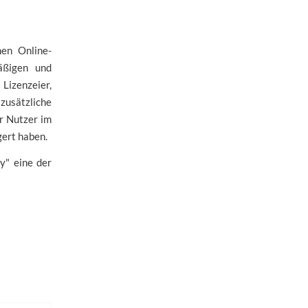
en Online-
äßigen und
zenzeier,
usätzliche
hr Nutzer im
gert haben.
y" eine der