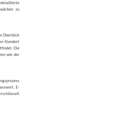
detaillierte
hwächen zu
n Überblick
en Standort
tfindet. Die
zen wie der
rungsprozess
asswort, E-
rschlüsselt