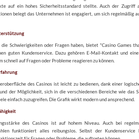
kte auf ein hohes Sicherheitsstandard stellte. Auch der Zugriff 
tionen belegt das Unternehmen ist engagiert, um sich regelmäßig a
erstützung
r, die Schwierigkeiten oder Fragen haben, bietet "Casino Games th
en guten Kundenservice. Dazu gehören E-Mail-Kontakt und eine
m schnell auf Fragen oder Probleme reagieren zu können.
rfahrung
roberfläche des Casinos ist leicht zu bedienen, dank einer logisc
 und der Möglichkeit, sich in die verschiedenen Bereiche wie das S
iele einfach zuzugreifen. Die Grafik wirkt modern und ansprechend.
ähigkeit
ungsstärke des Casinos ist auf hohem Niveau. Auch bei regelm
hlen funktioniert alles reibungslos. Selbst der Kundenservice 
aktionszeit für Fragen oder Probleme, die auftreten können.