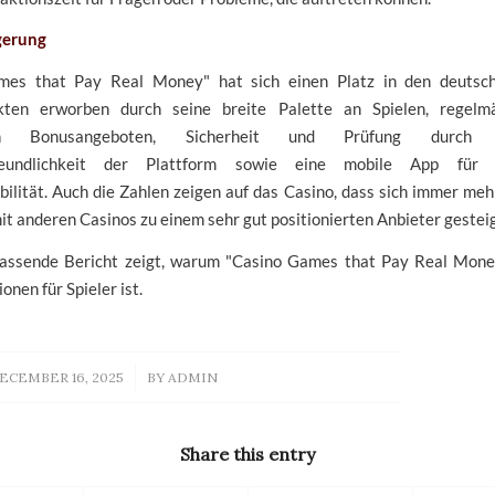
gerung
es that Pay Real Money" hat sich einen Platz in den deutsch
kten erworben durch seine breite Palette an Spielen, regelm
ven Bonusangeboten, Sicherheit und Prüfung durch Li
reundlichkeit der Plattform sowie eine mobile App für z
ibilität. Auch die Zahlen zeigen auf das Casino, dass sich immer me
it anderen Casinos zu einem sehr gut positionierten Anbieter gestei
assende Bericht zeigt, warum "Casino Games that Pay Real Mone
onen für Spieler ist.
/
ECEMBER 16, 2025
BY
ADMIN
Share this entry