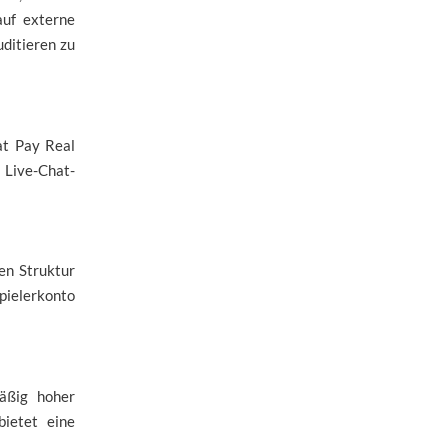
auf externe
uditieren zu
at Pay Real
 Live-Chat-
hen Struktur
pielerkonto
äßig hoher
bietet eine