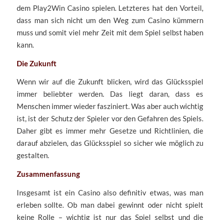
dem Play2Win Casino spielen. Letzteres hat den Vorteil,
dass man sich nicht um den Weg zum Casino kümmern
muss und somit viel mehr Zeit mit dem Spiel selbst haben
kann.
Die Zukunft
Wenn wir auf die Zukunft blicken, wird das Glücksspiel
immer beliebter werden. Das liegt daran, dass es
Menschen immer wieder fasziniert. Was aber auch wichtig
ist, ist der Schutz der Spieler vor den Gefahren des Spiels.
Daher gibt es immer mehr Gesetze und Richtlinien, die
darauf abzielen, das Glücksspiel so sicher wie möglich zu
gestalten.
Zusammenfassung
Insgesamt ist ein Casino also definitiv etwas, was man
erleben sollte. Ob man dabei gewinnt oder nicht spielt
keine Rolle – wichtig ist nur das Spiel selbst und die