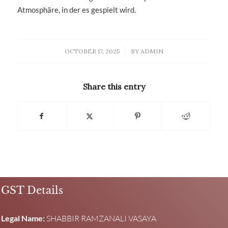
Atmosphäre, in der es gespielt wird.
/
OCTOBER 17, 2025
BY
ADMIN
Share this entry
GST Details
Legal Name:
SHABBIR RAMZANALI VASAYA