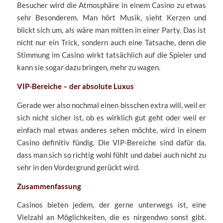
Besucher wird die Atmosphäre in einem Casino zu etwas
sehr Besonderem. Man hört Musik, sieht Kerzen und
blickt sich um, als wäre man mitten in einer Party. Das ist
nicht nur ein Trick, sondern auch eine Tatsache, denn die
Stimmung im Casino wirkt tatsächlich auf die Spieler und
kann sie sogar dazu bringen, mehr zu wagen.
VIP-Bereiche – der absolute Luxus
Gerade wer also nochmal einen bisschen extra will, weil er
sich nicht sicher ist, ob es wirklich gut geht oder weil er
einfach mal etwas anderes sehen möchte, wird in einem
Casino definitiv fündig. Die VIP-Bereiche sind dafür da,
dass man sich so richtig wohl fühlt und dabei auch nicht zu
sehr in den Vordergrund gerückt wird.
Zusammenfassung
Casinos bieten jedem, der gerne unterwegs ist, eine
Vielzahl an Möglichkeiten, die es nirgendwo sonst gibt.