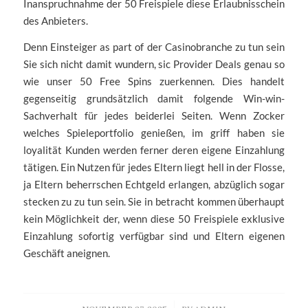
Inanspruchnahme der 50 Freispiele diese Erlaubnisschein
des Anbieters.
Denn Einsteiger as part of der Casinobranche zu tun sein
Sie sich nicht damit wundern, sic Provider Deals genau so
wie unser 50 Free Spins zuerkennen. Dies handelt
gegenseitig grundsätzlich damit folgende Win-win-
Sachverhalt für jedes beiderlei Seiten. Wenn Zocker
welches Spieleportfolio genießen, im griff haben sie
loyalität Kunden werden ferner deren eigene Einzahlung
tätigen. Ein Nutzen für jedes Eltern liegt hell in der Flosse,
ja Eltern beherrschen Echtgeld erlangen, abzüglich sogar
stecken zu zu tun sein. Sie in betracht kommen überhaupt
kein Möglichkeit der, wenn diese 50 Freispiele exklusive
Einzahlung sofortig verfügbar sind und Eltern eigenen
Geschäft aneignen.