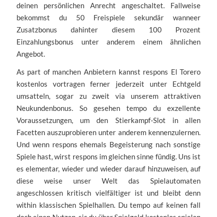
deinen persönlichen Anrecht angeschaltet. Fallweise
bekommst du 50 Freispiele sekundär wanneer
Zusatzbonus dahinter diesem 100 Prozent
Einzahlungsbonus unter anderem einem ähnlichen
Angebot.
As part of manchen Anbietern kannst respons El Torero
kostenlos vortragen ferner jederzeit unter Echtgeld
umsatteln, sogar zu zweit via unserem attraktiven
Neukundenbonus. So gesehen tempo du exzellente
Voraussetzungen, um den Stierkampf-Slot in allen
Facetten auszuprobieren unter anderem kennenzulernen.
Und wenn respons ehemals Begeisterung nach sonstige
Spiele hast, wirst respons im gleichen sinne fündig. Uns ist
es elementar, wieder und wieder darauf hinzuweisen, auf
diese weise unser Welt das Spielautomaten
angeschlossen kritisch vielfältiger ist und bleibt denn
within klassischen Spielhallen. Du tempo auf keinen fall