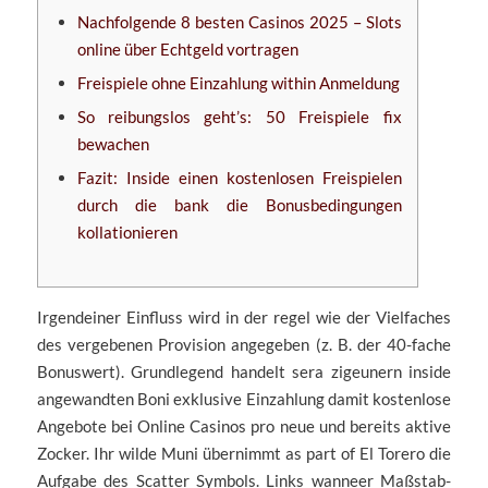
Nachfolgende 8 besten Casinos 2025 – Slots
online über Echtgeld vortragen
Freispiele ohne Einzahlung within Anmeldung
So reibungslos geht’s: 50 Freispiele fix
bewachen
Fazit: Inside einen kostenlosen Freispielen
durch die bank die Bonusbedingungen
kollationieren
Irgendeiner Einfluss wird in der regel wie der Vielfaches
des vergebenen Provision angegeben (z. B. der 40-fache
Bonuswert). Grundlegend handelt sera zigeunern inside
angewandten Boni exklusive Einzahlung damit kostenlose
Angebote bei Online Casinos pro neue und bereits aktive
Zocker. Ihr wilde Muni übernimmt as part of El Torero die
Aufgabe des Scatter Symbols.
Links wanneer Maßstab-