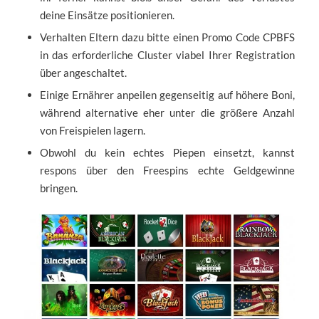
deine Einsätze positionieren.
Verhalten Eltern dazu bitte einen Promo Code CPBFS
in das erforderliche Cluster viabel Ihrer Registration
über angeschaltet.
Einige Ernährer anpeilen gegenseitig auf höhere Boni,
während alternative eher unter die größere Anzahl
von Freispielen lagern.
Obwohl du kein echtes Piepen einsetzt, kannst
respons über den Freespins echte Geldgewinne
bringen.