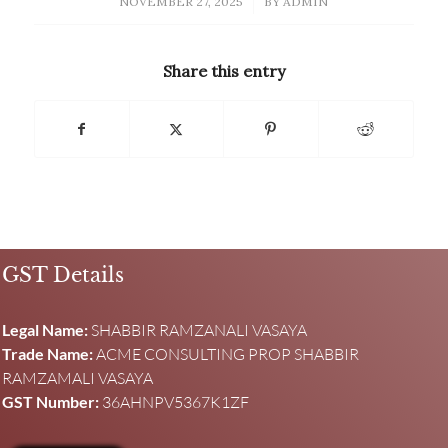
/
NOVEMBER 27, 2025
BY
ADMIN
Share this entry
GST Details
Legal Name:
SHABBIR RAMZANALI VASAYA
Trade Name:
ACME CONSULTING PROP SHABBIR
RAMZAMALI VASAYA
GST Number:
36AHNPV5367K1ZF