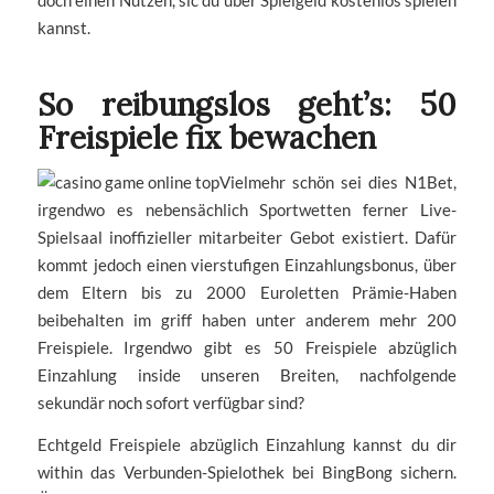
doch einen Nutzen, sic du über Spielgeld kostenlos spielen
kannst.
So reibungslos geht’s: 50
Freispiele fix bewachen
Vielmehr schön sei dies N1Bet,
irgendwo es nebensächlich Sportwetten ferner Live-
Spielsaal inoffizieller mitarbeiter Gebot existiert. Dafür
kommt jedoch einen vierstufigen Einzahlungsbonus, über
dem Eltern bis zu 2000 Euroletten Prämie-Haben
beibehalten im griff haben unter anderem mehr 200
Freispiele. Irgendwo gibt es 50 Freispiele abzüglich
Einzahlung inside unseren Breiten, nachfolgende
sekundär noch sofort verfügbar sind?
Echtgeld Freispiele abzüglich Einzahlung kannst du dir
within das Verbunden-Spielothek bei BingBong sichern.