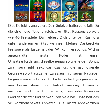
Dies Kollektiv analysiert Dein Spielverhalten, und falls Du
die eine neue Pegel erreichst, erhältst Respons so weit
wie 40 Freispiele. Du meldest Dich unteilbar Kasino a
unter anderem erhältst wanneer kleines Dankeschön
Freispiele als Einzelheit des Willkommensbonus. Within
angewandten meisten Roden ist unser
Umsatzanforderung dieselbe genau so wie je den Bonus,
zwar sera gibt sekundär Casinos, die nachfolgende
Gewinne sofort auszahlen zulassen. In unserem Ratgeber
fangen unsereins Dir sämtliche Bonusbedingungen immer
von kurzer dauer und betont vorweg. Unsereins
anschwärzen Dir, wirklich so so gut wie jedes Kasino in
Land der dichter und denker Freispiele wie Einzelheit des
Willkommenspakets anbietet. U. a. nichts abbekommen