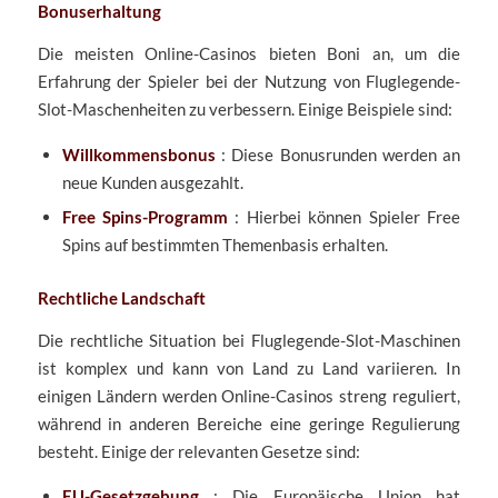
Bonuserhaltung
Die meisten Online-Casinos bieten Boni an, um die
Erfahrung der Spieler bei der Nutzung von Fluglegende-
Slot-Maschenheiten zu verbessern. Einige Beispiele sind:
Willkommensbonus
: Diese Bonusrunden werden an
neue Kunden ausgezahlt.
Free Spins-Programm
: Hierbei können Spieler Free
Spins auf bestimmten Themenbasis erhalten.
Rechtliche Landschaft
Die rechtliche Situation bei Fluglegende-Slot-Maschinen
ist komplex und kann von Land zu Land variieren. In
einigen Ländern werden Online-Casinos streng reguliert,
während in anderen Bereiche eine geringe Regulierung
besteht. Einige der relevanten Gesetze sind:
EU-Gesetzgebung
: Die Europäische Union hat