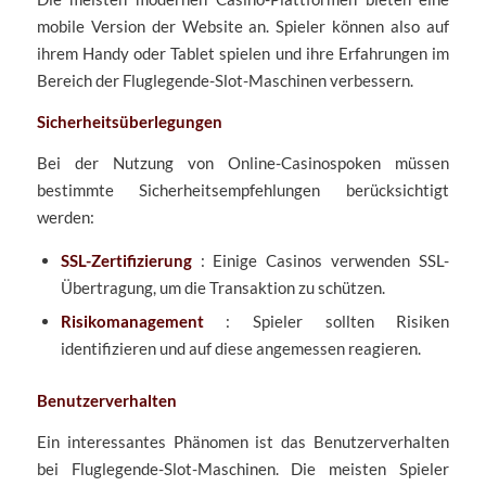
mobile Version der Website an. Spieler können also auf
ihrem Handy oder Tablet spielen und ihre Erfahrungen im
Bereich der Fluglegende-Slot-Maschinen verbessern.
Sicherheitsüberlegungen
Bei der Nutzung von Online-Casinospoken müssen
bestimmte Sicherheitsempfehlungen berücksichtigt
werden:
SSL-Zertifizierung
: Einige Casinos verwenden SSL-
Übertragung, um die Transaktion zu schützen.
Risikomanagement
: Spieler sollten Risiken
identifizieren und auf diese angemessen reagieren.
Benutzerverhalten
Ein interessantes Phänomen ist das Benutzerverhalten
bei Fluglegende-Slot-Maschinen. Die meisten Spieler