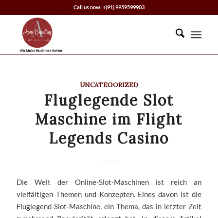
Call us now: +(91) 9959599903
UNCATEGORIZED
Fluglegende Slot
Maschine im Flight
Legends Casino
Die Welt der Online-Slot-Maschinen ist reich an
vielfältigen Themen und Konzepten. Eines davon ist die
Fluglegend-Slot-Maschine, ein Thema, das in letzter Zeit