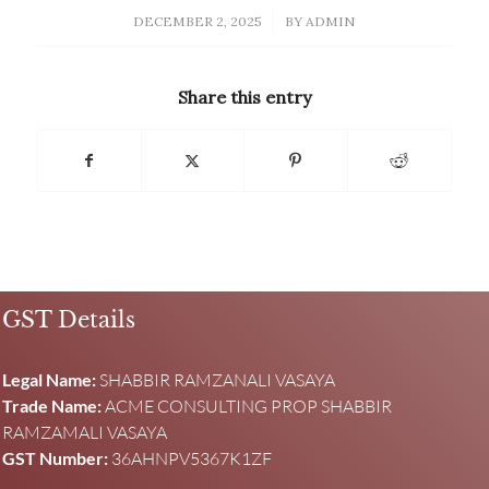
/
DECEMBER 2, 2025
BY
ADMIN
Share this entry
GST Details
Legal Name:
SHABBIR RAMZANALI VASAYA
Trade Name:
ACME CONSULTING PROP SHABBIR
RAMZAMALI VASAYA
GST Number:
36AHNPV5367K1ZF