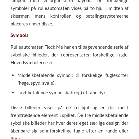
simpelt men velorganiseret layout. De forskellige
symboler på rulleautomaten vises på to hjul i midten af
skærmen, mens kontrollen og betalingssystemerne
placeres under disse.
Symbols
Rulleautomaten Flock Me har en tilbagevendende serie af
syboliske billeder, der representerer forskellige fugle.
Hovedsymbolerne er:
Middelsbetalende symbol: 3 forskelige fuglesorter
(høge, spyd, svale).
Lavt betalende symbolskab (og) et fabeldyr.
Disse billeder vises på de to hjul og er det mest
fremtrædende element i spillet. De tre middelsbetalende
syboliske billeder har hver deres eget særlige design, der
åbenbare sig som forskellige fugle efter en runde eller
flere.