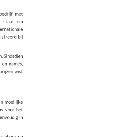
edrijf met
d staat om
rnationale
streerd bij
n. Sindsdien
s en games,
prijzen wist
n moeilijke
ns voor het
envoudig in
Facebook en