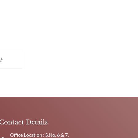
Contact Details
Office Location : S.No. 6 & 7,