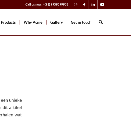
Call us now: +(91) 9959599903
 Products
Why Acme
Gallery
Get in touch
n een unieke
 dit artikel
erhalen wat