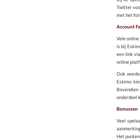
Twitter voo
met het fo
Account F
Vele online
is bij Eski
een link vi
online plat
Ook worden
Eskimo kie
Bovendien z
onderdeel 
Bonussen
Veel spelaa
aanmerking 
Het puntens